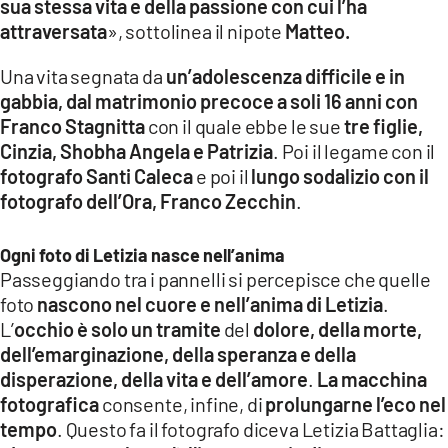
sua stessa vita e della passione con cui l’ha
attraversata
», sottolinea il nipote
Matteo.
Una vita segnata da
un’adolescenza difficile e in
gabbia, dal matrimonio precoce a soli 16 anni con
Franco Stagnitta
con il quale ebbe le sue
tre figlie,
Cinzia, Shobha Angela e Patrizia
. Poi il legame con il
fotografo Santi Caleca
e poi il
lungo sodalizio con il
fotografo dell’Ora, Franco Zecchin
.
Ogni foto di Letizia nasce nell’anima
Passeggiando tra i pannelli si percepisce che quelle
foto
nascono nel cuore e nell’anima di Letizia
.
L’
occhio è solo un tramite
del
dolore, della morte,
dell’emarginazione, della speranza e della
disperazione, della vita e dell’amore
.
La macchina
fotografica
consente, infine, di
prolungarne l’eco nel
tempo
. Questo fa il fotografo diceva Letizia Battaglia: