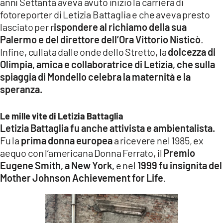
anni Settanta aveva avuto inizio la carriera di
fotoreporter di Letizia Battaglia e che aveva presto
lasciato per r
ispondere al richiamo della sua
Palermo e del direttore dell’Ora Vittorio Nisticò
.
Infine, cullata dalle onde dello Stretto, la
dolcezza di
Olimpia, amica e collaboratrice di Letizia, che sulla
spiaggia di Mondello celebra la maternità e la
speranza.
Le mille vite di Letizia Battaglia
Letizia Battaglia fu anche attivista e ambientalista.
Fu la
prima donna europea
a ricevere nel 1985, ex
aequo con l’americana Donna Ferrato, il
Premio
Eugene Smith, a New York,
e nel
1999 fu insignita del
Mother Johnson Achievement for Life
.