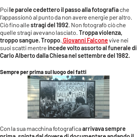
Poi
le parole cedettero il passo alla fotografia
che
l’appassionò al punto da non avere energie per altro.
Ciò fino alle
stragi del 1992
. Non fotografò ciò che
quelle stragi avevano lasciato.
Troppa violenza,
troppo sangue. Troppo
.
Giovanni Falcone
vive nei
suoi scatti mentre
incede volto assorto al funerale di
Carlo Alberto dalla Chiesa nel settembre del 1982.
Sempre per prima sul luogo dei fatti
Con la sua macchina fotografica
arrivava sempre
prima, spinta dal dovere di documentare andando il