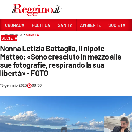
Vai
CRONACA
POLITICA
SANITÀ
AMBIENTE
SOCIETÀ
HOME PAGE
SOCIETÀ
SOCIETÀ
Sezioni
Nonna Letizia Battaglia, il nipote
CRONACA
Matteo: «Sono cresciuto in mezzo alle
POLITICA
sue fotografie, respirando la sua
libertà» - FOTO
SANITÀ
19 gennaio 2025
06:30
AMBIENTE
SOCIETÀ
CULTURA
ECONOMIA E LAVORO