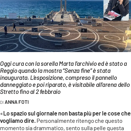
EVENTI
SPORT
Streaming
LAC TV
LAC NETWORK
Oggi cura con la sorella Marta l’archivio ed è stato a
Reggio quando la mostra “Senza fine” è stata
LAC ONAIR
inaugurata. L’esposizione, compreso il pannello
danneggiato e poi riparato, è visitabile all’arena dello
LaC
Stretto fino al 2 febbraio
Network
ANNA FOTI
LACPLAY.IT
«
Lo spazio sul giornale non basta più per le cose che
LACTV.IT
vogliamo dire.
Personalmente ritengo che questo
momento sia drammatico, sento sulla pelle questa
LACONAIR.IT