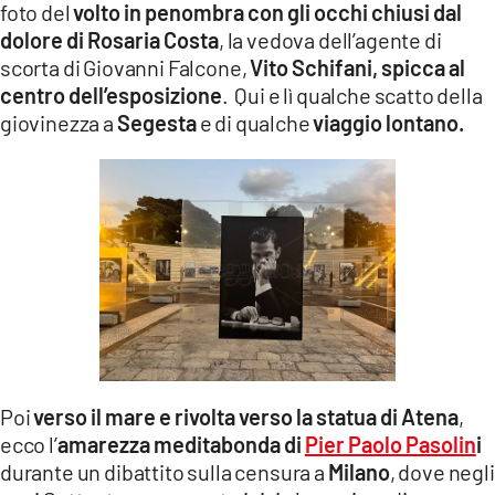
foto del
volto in penombra con gli occhi chiusi dal
dolore di Rosaria Costa
, la vedova dell’agente di
scorta di Giovanni Falcone,
Vito Schifani, spicca al
centro dell’esposizione
. Qui e lì qualche scatto della
giovinezza a
Segesta
e di qualche
viaggio lontano.
Poi
verso il mare e rivolta verso la statua di Atena
,
ecco l’
amarezza meditabonda di
Pier Paolo Pasolin
i
durante un dibattito sulla censura a
Milano
, dove negli