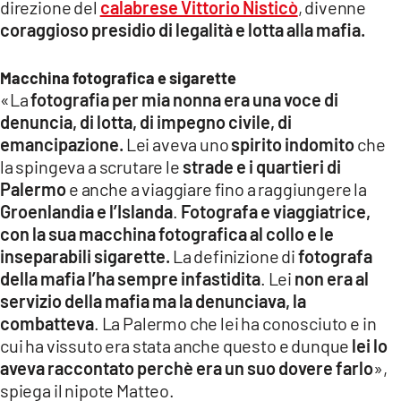
direzione del
calabrese Vittorio Nisticò
, divenne
coraggioso presidio di legalità e lotta alla mafia.
Macchina fotografica e sigarette
«La
fotografia per mia nonna era una voce di
denuncia, di lotta, di impegno civile, di
emancipazione.
Lei aveva uno
spirito indomito
che
la spingeva a scrutare le
strade e i quartieri di
Palermo
e anche a viaggiare fino a raggiungere la
Groenlandia e l’Islanda
.
Fotografa e viaggiatrice,
con la sua macchina fotografica al collo e le
inseparabili sigarette.
La definizione di
fotografa
della mafia l’ha sempre infastidita
. Lei
non era al
servizio della mafia ma la denunciava, la
combatteva
. La Palermo che lei ha conosciuto e in
cui ha vissuto era stata anche questo e dunque
lei lo
aveva raccontato perchè era un suo dovere farlo
»,
spiega il nipote Matteo.