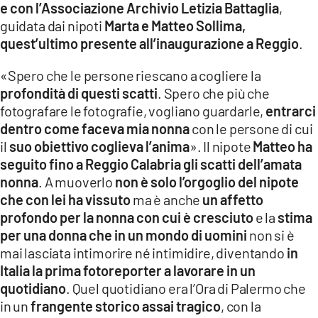
e con l’Associazione Archivio Letizia Battaglia
,
guidata dai nipoti
Marta e Matteo Sollima,
quest’ultimo presente all’inaugurazione a Reggio
.
«Spero che le persone riescano a cogliere la
profondità di questi scatti
. Spero che più che
fotografare le fotografie, vogliano guardarle,
entrarci
dentro come faceva mia nonna
con le persone di cui
il
suo obiettivo coglieva l’anima
». Il nipote
Matteo ha
seguito fino a Reggio Calabria gli scatti dell’amata
nonna
. A muoverlo
non è solo l’orgoglio del nipote
che con lei ha vissuto
ma è anche
un affetto
profondo per la nonna con cui è cresciuto
e la
stima
per una donna che in un mondo di uomini
non si è
mai lasciata intimorire né intimidire, diventando
in
Italia la prima fotoreporter a lavorare in un
quotidiano
. Quel quotidiano era l’Ora di Palermo che
in un
frangente storico assai tragico
, con la