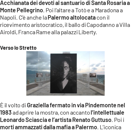
Acchianata dei devoti al santuario di Santa Rosaria a
Monte Pellegrino
. Poi l’altare a Totò e a Maradona a
Napoli. C’è anche la
Palermo altolocata
con il
ricevimento aristocratico, il ballo di Capodanno a Villa
Airoldi, Franca Rame alla palazzi Liberty.
Verso lo Stretto
È il volto di
Graziella fermato in via Pindemonte nel
1983
ad aprire la mostra, con accanto
l’intellettuale
Leonardo Sciascia e l’artista Renato Guttuso
. Poi i
morti ammazzati dalla mafia a Palermo
. L’iconica