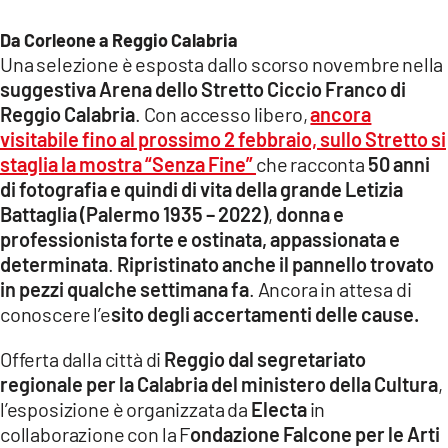
Da Corleone a Reggio Calabria
Una selezione è esposta dallo scorso novembre nella
suggestiva Arena dello Stretto Ciccio Franco di
Reggio Calabria
. Con accesso libero,
ancora
visitabile fino al prossimo 2 febbraio, sullo Stretto si
staglia la mostra “Senza Fine”
che racconta
50 anni
di fotografia e quindi di vita della grande Letizia
Battaglia (Palermo 1935 – 2022)
,
donna e
professionista forte e ostinata, appassionata e
determinata
.
Ripristinato anche il pannello trovato
in pezzi qualche settimana fa
. Ancora in attesa di
conoscere l’e
sito degli accertamenti delle cause.
Offerta dalla città di
Reggio dal segretariato
regionale per la Calabria del ministero della Cultura
,
l’esposizione è organizzata da
Electa
in
collaborazione con la F
ondazione Falcone per le Arti