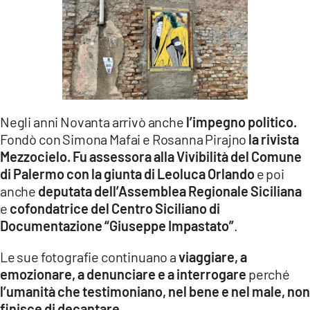
Negli anni Novanta arrivò anche
l’impegno politico.
Fondò con Simona Mafai e Rosanna Pirajno
la rivista
Mezzocielo. Fu assessora alla Vivibilità del Comune
di Palermo con la giunta di Leoluca Orlando
e poi
anche
deputata dell’Assemblea Regionale Siciliana
e
cofondatrice del Centro Siciliano di
Documentazione “Giuseppe Impastato”
.
Le sue fotografie continuano a
viaggiare, a
emozionare, a denunciare e a interrogare
perché
l’umanità che testimoniano, nel bene e nel male, non
finisce di decantare.