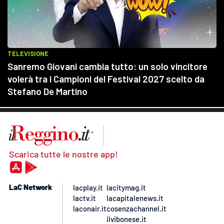
Scarica tutte le nostre app!
LaC Network
lacplay.it
lacitymag.it
lactv.it
lacapitalenews.it
laconair.it
cosenzachannel.it
ilvibonese.it