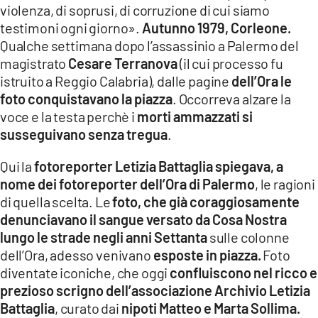
violenza, di soprusi, di corruzione di cui siamo
LACITYMAG.IT
testimoni ogni giorno».
Autunno 1979, Corleone.
Qualche settimana dopo l’assassinio a Palermo del
ILREGGINO.IT
magistrato
Cesare Terranova
(il cui processo fu
istruito a Reggio Calabria), dalle pagine
dell’Ora le
COSENZACHANNEL.IT
foto conquistavano la piazza
. Occorreva alzare la
voce e la testa perchè i
morti ammazzati si
ILVIBONESE.IT
susseguivano senza tregua
.
CATANZAROCHANNEL.IT
Qui la
fotoreporter Letizia Battaglia spiegava, a
LACAPITALENEWS.IT
nome dei fotoreporter dell’Ora di Palermo
, le ragioni
di quella scelta. Le
foto, che già coraggiosamente
denunciavano il sangue versato da Cosa Nostra
App
lungo le strade negli anni Settanta
sulle colonne
ANDROID
dell’Ora, adesso venivano
esposte in piazza.
Foto
diventate iconiche, che oggi
confluiscono nel ricco e
APPLE
prezioso scrigno dell’associazione Archivio Letizia
Battaglia
, curato dai
nipoti Matteo e Marta Sollima.