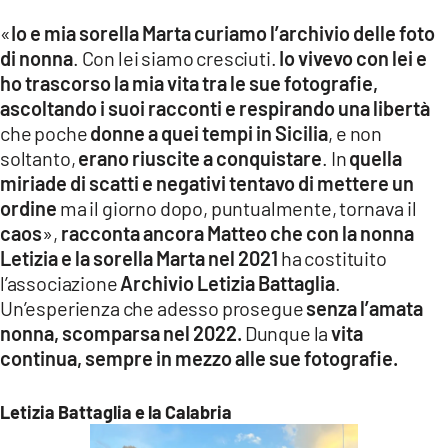
«
Io e mia sorella Marta curiamo l’archivio delle foto
di nonna
. Con lei siamo cresciuti.
Io vivevo con lei e
ho trascorso la mia vita tra le sue fotografie,
ascoltando i suoi racconti e respirando una libertà
che poche
donne a quei tempi in Sicilia
, e non
soltanto,
erano riuscite a conquistare
. In
quella
miriade di scatti e negativi tentavo di mettere un
ordine
ma il giorno dopo, puntualmente, tornava il
caos
»,
racconta ancora Matteo che con la nonna
Letizia e la sorella Marta nel 2021
ha costituito
l’associazione
Archivio Letizia Battaglia
.
Un’esperienza che adesso prosegue
senza l’amata
nonna, scomparsa nel 2022.
Dunque la
vita
continua, sempre in mezzo alle sue fotografie.
Letizia Battaglia e la Calabria