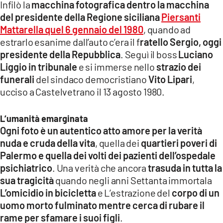
Infilò la
macchina fotografica dentro la macchina
del presidente della Regione siciliana
Piersanti
Mattarella quel 6 gennaio del 1980
, quando ad
estrarlo esanime dall’auto c’era il f
ratello Sergio, oggi
presidente della Repubblica
. Seguì il boss
Luciano
Liggio in tribunale
e si immerse nello
strazio dei
funerali
del sindaco democristiano
Vito Lipari
,
ucciso a Castelvetrano il 13 agosto 1980.
L’umanità emarginata
Ogni foto è un autentico atto amore per la verità
nuda e cruda della vita
, quella dei
quartieri
poveri di
Palermo e quella dei volti dei pazienti dell’ospedale
psichiatrico
. Una verità che ancora
trasuda in tutta la
sua tragicità
quando negli anni Settanta immortala
L’omicidio in bicicletta
e L’estrazione del
corpo di un
uomo morto fulminato mentre cerca di rubare il
rame per sfamare i suoi figli
.