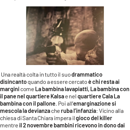
Una realtà colta in tutto il suo
drammatico
disincanto
quando a essere cercato
è chi resta ai
margini
come
La bambina lavapiatti,
La bambina con
il pane nel quartiere Kalsa
e nel
quartiere Cala La
bambina con il pallone
. Poi all’
emarginazione si
mescola la devianza
che
ruba l’infanzia
: Vicino alla
chiesa di Santa Chiara impera il
gioco del killer
mentre
il 2 novembre bambini ricevono in dono dai