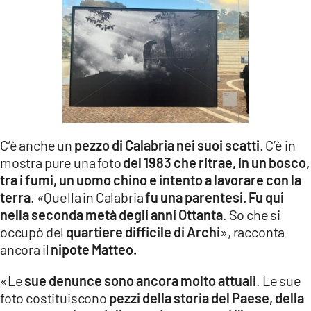
C’è anche un
pezzo di Calabria nei suoi scatti
. C’è in
mostra pure una foto
del 1983 che ritrae, in un bosco,
tra i fumi, un uomo chino e intento a lavorare con la
terra
. «Quella in Calabria
fu una parentesi. Fu qui
nella seconda metà degli anni Ottanta
. So che si
occupò del
quartiere difficile di Archi
», racconta
ancora il
nipote Matteo.
«Le
sue denunce sono ancora molto attuali
. Le sue
foto costituiscono
pezzi della storia del Paese, della