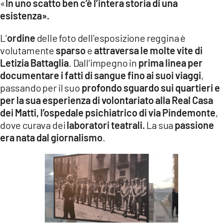
«
In uno scatto ben c’è l’intera storia di una
esistenza».
L’
ordine
delle foto dell’esposizione reggina è
volutamente
sparso
e
attraversa le molte vite di
Letizia Battaglia
. Dall’impegno in
prima linea per
documentare i fatti di sangue fino ai suoi viaggi
,
passando per il suo
profondo sguardo sui quartieri e
per la sua esperienza di volontariato alla Real Casa
dei Matti, l’ospedale psichiatrico di via Pindemonte
,
dove curava dei
laboratori teatrali.
La sua
passione
era nata dal giornalismo
.