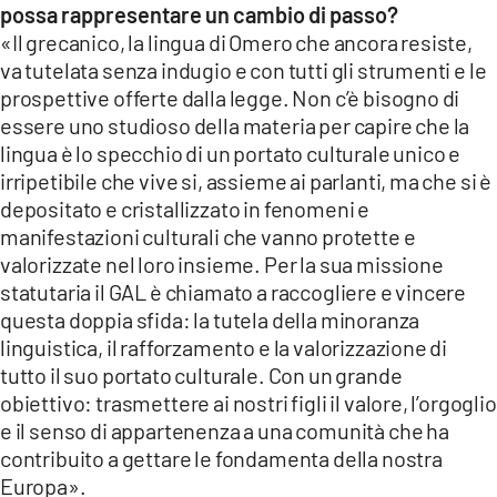
possa rappresentare un cambio di passo?
«Il grecanico, la lingua di Omero che ancora resiste,
va tutelata senza indugio e con tutti gli strumenti e le
prospettive offerte dalla legge. Non c’è bisogno di
essere uno studioso della materia per capire che la
lingua è lo specchio di un portato culturale unico e
irripetibile che vive si, assieme ai parlanti, ma che si è
depositato e cristallizzato in fenomeni e
manifestazioni culturali che vanno protette e
valorizzate nel loro insieme. Per la sua missione
statutaria il GAL è chiamato a raccogliere e vincere
questa doppia sfida: la tutela della minoranza
linguistica, il rafforzamento e la valorizzazione di
tutto il suo portato culturale. Con un grande
obiettivo: trasmettere ai nostri figli il valore, l’orgoglio
e il senso di appartenenza a una comunità che ha
contribuito a gettare le fondamenta della nostra
Europa».