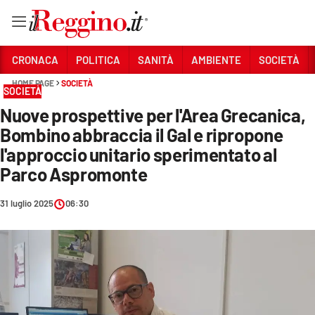
Vai
CRONACA
POLITICA
SANITÀ
AMBIENTE
SOCIETÀ
HOME PAGE
SOCIETÀ
SOCIETÀ
Sezioni
Nuove prospettive per l'Area Grecanica,
CRONACA
Bombino abbraccia il Gal e ripropone
POLITICA
l'approccio unitario sperimentato al
Parco Aspromonte
SANITÀ
31 luglio 2025
06:30
AMBIENTE
SOCIETÀ
CULTURA
ECONOMIA E LAVORO