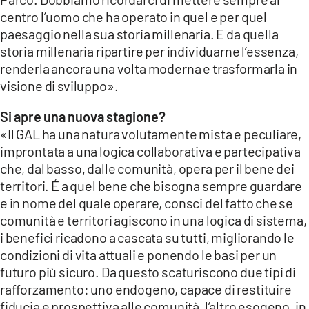
centro l’uomo che ha operato in quel e per quel
paesaggio nella sua storia millenaria. E da quella
storia millenaria ripartire per individuarne l’essenza,
renderla ancora una volta moderna e trasformarla in
visione di sviluppo».
Si apre una nuova stagione?
«Il GAL ha una natura volutamente mista e peculiare,
improntata a una logica collaborativa e partecipativa
che, dal basso, dalle comunità, opera per il bene dei
territori. É a quel bene che bisogna sempre guardare
e in nome del quale operare, consci del fatto che se
comunità e territori agiscono in una logica di sistema,
i benefici ricadono a cascata su tutti, migliorando le
condizioni di vita attuali e ponendo le basi per un
futuro più sicuro. Da questo scaturiscono due tipi di
rafforzamento: uno endogeno, capace di restituire
fiducia e prospettiva alle comunità, l’altro esogeno, in