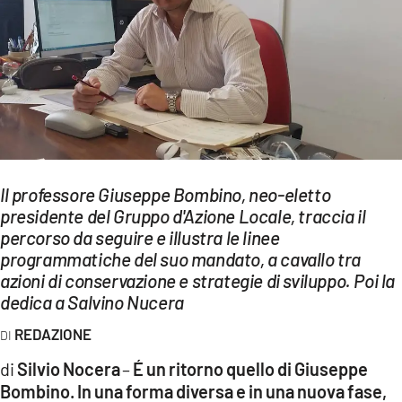
EVENTI
SPORT
Streaming
LAC TV
LAC NETWORK
Il professore Giuseppe Bombino, neo-eletto
presidente del Gruppo d'Azione Locale, traccia il
LAC ONAIR
percorso da seguire e illustra le linee
programmatiche del suo mandato, a cavallo tra
LaC
azioni di conservazione e strategie di sviluppo. Poi la
Network
dedica a Salvino Nucera
LACPLAY.IT
REDAZIONE
LACTV.IT
di
Silvio Nocera
–
É un ritorno quello di Giuseppe
Bombino. In una forma diversa e in una nuova fase,
LACONAIR.IT