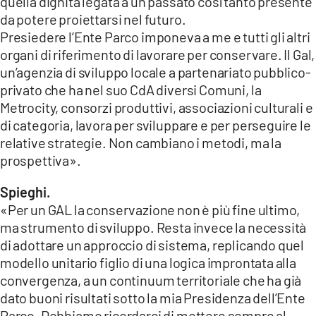
quella dignità legata a un passato così tanto presente
da potere proiettarsi nel futuro.
Presiedere l’Ente Parco imponeva a me e tutti gli altri
organi di riferimento di lavorare per conservare. Il Gal,
un’agenzia di sviluppo locale a partenariato pubblico-
privato che ha nel suo CdA diversi Comuni, la
Metrocity, consorzi produttivi, associazioni culturali e
di categoria, lavora per sviluppare e per perseguire le
relative strategie. Non cambiano i metodi, ma la
prospettiva».
Spieghi.
«Per un GAL la conservazione non è più fine ultimo,
ma strumento di sviluppo. Resta invece la necessità
di adottare un approccio di sistema, replicando quel
modello unitario figlio di una logica improntata alla
convergenza, a un continuum territoriale che ha già
dato buoni risultati sotto la mia Presidenza dell’Ente
Parco. Dobbiamo ricordarci di mettere sempre al