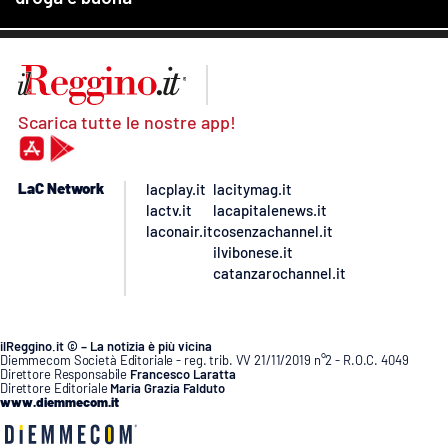
Scarica tutte le nostre app!
LaC Network
lacplay.it
lacitymag.it
lactv.it
lacapitalenews.it
laconair.it
cosenzachannel.it
ilvibonese.it
catanzarochannel.it
ilReggino.it © – La notizia è più vicina
Diemmecom Società Editoriale - reg. trib. VV 21/11/2019 n°2 - R.O.C. 4049
Direttore Responsabile
Francesco Laratta
Direttore Editoriale
Maria Grazia Falduto
www.diemmecom.it