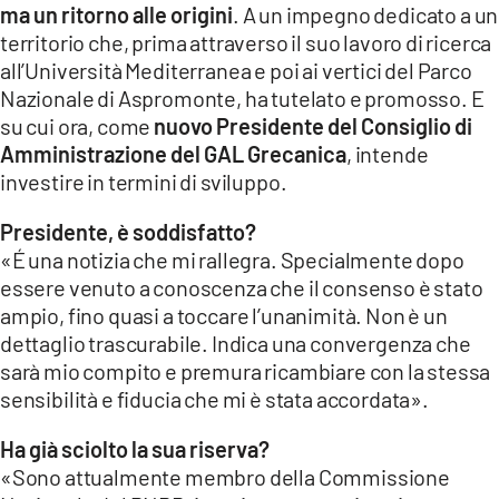
ma un ritorno alle origini
. A un impegno dedicato a un
LACITYMAG.IT
territorio che, prima attraverso il suo lavoro di ricerca
all’Università Mediterranea e poi ai vertici del Parco
ILREGGINO.IT
Nazionale di Aspromonte, ha tutelato e promosso. E
su cui ora, come
nuovo Presidente del Consiglio di
COSENZACHANNEL.IT
Amministrazione del GAL Grecanica
, intende
investire in termini di sviluppo.
ILVIBONESE.IT
Presidente, è soddisfatto?
CATANZAROCHANNEL.IT
«É una notizia che mi rallegra. Specialmente dopo
LACAPITALENEWS.IT
essere venuto a conoscenza che il consenso è stato
ampio, fino quasi a toccare l’unanimità. Non è un
dettaglio trascurabile. Indica una convergenza che
App
sarà mio compito e premura ricambiare con la stessa
ANDROID
sensibilità e fiducia che mi è stata accordata».
APPLE
Ha già sciolto la sua riserva?
«Sono attualmente membro della Commissione