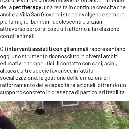
della
pet therapy
, una realtà in continua crescita che
LACITYMAG.IT
anche a Villa San Giovanni sta coinvolgendo sempre
più famiglie, bambini, adolescenti e anziani
ILREGGINO.IT
attraverso percorsi costruiti attorno alla relazione
COSENZACHANNEL.IT
con gli animali.
ILVIBONESE.IT
Gli
interventi assistiti con gli animali
rappresentano
oggi uno strumento riconosciuto in diversi ambiti
CATANZAROCHANNEL.IT
educativi e terapeutici. Il contatto con cani, asini,
alpaca e altre specie favorisce infatti la
LACAPITALENEWS.IT
socializzazione, la gestione delle emozioni e il
rafforzamento delle capacità relazionali, offrendo un
App
supporto concreto in presenza di particolari fragilità.
ANDROID
APPLE