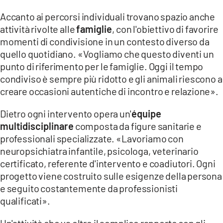
Accanto ai percorsi individuali trovano spazio anche
attività rivolte alle
famiglie
, con l'obiettivo di favorire
momenti di condivisione in un contesto diverso da
quello quotidiano. «Vogliamo che questo diventi un
punto di riferimento per le famiglie. Oggi il tempo
condiviso è sempre più ridotto e gli animali riescono a
creare occasioni autentiche di incontro e relazione».
Dietro ogni intervento opera un'
équipe
multidisciplinare
composta da figure sanitarie e
professionali specializzate. «Lavoriamo con
neuropsichiatra infantile, psicologa, veterinario
certificato, referente d'intervento e coadiutori. Ogni
progetto viene costruito sulle esigenze della persona
e seguito costantemente da professionisti
qualificati».
Un'attività che va oltre il semplice rapporto con gli