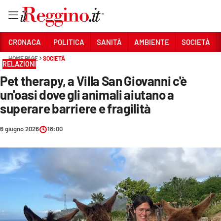
Vai
CRONACA
POLITICA
SANITÀ
AMBIENTE
SOCIETÀ
HOME PAGE
SOCIETÀ
RELAZIONI
Sezioni
Pet therapy, a Villa San Giovanni c'è
CRONACA
un'oasi dove gli animali aiutano a
POLITICA
superare barriere e fragilità
SANITÀ
6 giugno 2026
18:00
AMBIENTE
SOCIETÀ
CULTURA
ECONOMIA E LAVORO