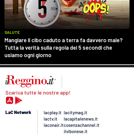
Scarica tutte le nostre app!
LaC Network
lacplay.it
lacitymag.it
lactv.it
lacapitalenews.it
laconair.it
cosenzachannel.it
ilvibonese.it