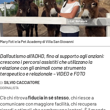
EVENTI
SPORT
Streaming
LAC TV
Mary Foti e la Pet Academy di Villa San Giovanni
LAC NETWORK
Dall'autismo all'ADHD, fino al supporto agli anziani:
LAC ONAIR
crescono i percorsi assistiti che utilizzano la
relazione con gli animali come strumento
terapeutico e relazionale – VIDEO e FOTO
LaC
Network
SILVIO CACCIATORE
LACPLAY.IT
GIORNALISTA
C'è chi ritrova
fiducia in sé stesso
, chi riesce a
LACTV.IT
comunicare con maggiore facilità, chi recupera
LACONAIR.IT
ricordi e stimoli che sembravano lontani. È il mondo