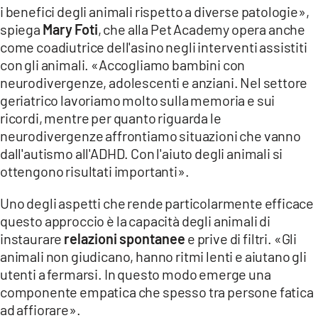
i benefici degli animali rispetto a diverse patologie»,
spiega
Mary Foti
, che alla Pet Academy opera anche
come coadiutrice dell'asino negli interventi assistiti
con gli animali. «Accogliamo bambini con
neurodivergenze, adolescenti e anziani. Nel settore
geriatrico lavoriamo molto sulla memoria e sui
ricordi, mentre per quanto riguarda le
neurodivergenze affrontiamo situazioni che vanno
dall'autismo all'ADHD. Con l'aiuto degli animali si
ottengono risultati importanti».
Uno degli aspetti che rende particolarmente efficace
questo approccio è la capacità degli animali di
instaurare
relazioni spontanee
e prive di filtri. «Gli
animali non giudicano, hanno ritmi lenti e aiutano gli
utenti a fermarsi. In questo modo emerge una
componente empatica che spesso tra persone fatica
ad affiorare».