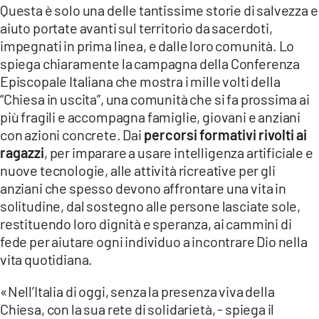
Questa è solo una delle tantissime storie di salvezza e
aiuto portate avanti sul territorio da sacerdoti,
impegnati in prima linea, e dalle loro comunità. Lo
spiega chiaramente la campagna della Conferenza
Episcopale Italiana che mostra i mille volti della
“Chiesa in uscita”, una comunità che si fa prossima ai
più fragili e accompagna famiglie, giovani e anziani
con azioni concrete. Dai
percorsi formativi rivolti ai
ragazzi
, per imparare a usare intelligenza artificiale e
nuove tecnologie, alle attività ricreative per gli
anziani che spesso devono affrontare una vita in
solitudine, dal sostegno alle persone lasciate sole,
restituendo loro dignità e speranza, ai cammini di
fede per aiutare ogni individuo a incontrare Dio nella
vita quotidiana.
«Nell’Italia di oggi, senza la presenza viva della
Chiesa, con la sua rete di solidarietà, - spiega il