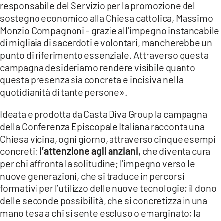
responsabile del Servizio per la promozione del
sostegno economico alla Chiesa cattolica, Massimo
Monzio Compagnoni - grazie all’impegno instancabile
di migliaia di sacerdoti e volontari, mancherebbe un
punto di riferimento essenziale. Attraverso questa
campagna desideriamo rendere visibile quanto
questa presenza sia concreta e incisiva nella
quotidianità di tante persone».
Ideata e prodotta da Casta Diva Group la campagna
della Conferenza Episcopale Italiana racconta una
Chiesa vicina, ogni giorno, attraverso cinque esempi
concreti:
l’attenzione agli anziani
, che diventa cura
per chi affronta la solitudine; l’impegno verso le
nuove generazioni, che si traduce in percorsi
formativi per l’utilizzo delle nuove tecnologie; il dono
delle seconde possibilità, che si concretizza in una
mano tesa a chi si sente escluso o emarginato; la