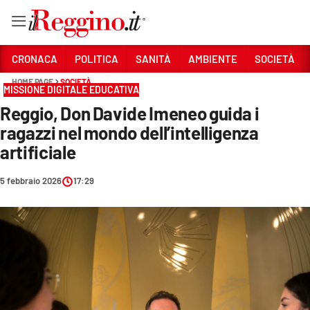
Vai
CRONACA
POLITICA
SANITÀ
AMBIENTE
SOCIETÀ
HOME PAGE
SOCIETÀ
MISSIONE DIGITALE EDUCATIVA
Sezioni
Reggio, Don Davide Imeneo guida i
CRONACA
ragazzi nel mondo dell’intelligenza
POLITICA
artificiale
SANITÀ
5 febbraio 2026
17:29
AMBIENTE
SOCIETÀ
CULTURA
ECONOMIA E LAVORO