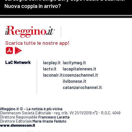
Scarica tutte le nostre app!
LaC Network
lacplay.it
lacitymag.it
lactv.it
lacapitalenews.it
laconair.it
cosenzachannel.it
ilvibonese.it
catanzarochannel.it
ilReggino.it © – La notizia è più vicina
Diemmecom Società Editoriale - reg. trib. VV 21/11/2019 n°2 - R.O.C. 4049
Direttore Responsabile
Francesco Laratta
Direttore Editoriale
Maria Grazia Falduto
www.diemmecom.it