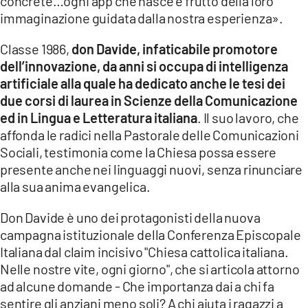
concrete…ogni app che nasce è frutto della loro
immaginazione guidata dalla nostra esperienza».
Classe 1986,
don Davide, infaticabile promotore
dell’innovazione, da anni si occupa di intelligenza
artificiale alla quale ha dedicato anche le tesi dei
due corsi di laurea in Scienze della Comunicazione
ed in Lingua e Letteratura italiana
. Il suo lavoro, che
affonda le radici nella Pastorale delle Comunicazioni
Sociali, testimonia come la Chiesa possa essere
presente anche nei linguaggi nuovi, senza rinunciare
alla sua anima evangelica.
Don Davide è uno dei protagonisti della nuova
campagna istituzionale della Conferenza Episcopale
Italiana dal claim incisivo "Chiesa cattolica italiana.
Nelle nostre vite, ogni giorno", che si articola attorno
ad alcune domande - Che importanza dai a chi fa
sentire gli anziani meno soli? A chi aiuta i ragazzi a