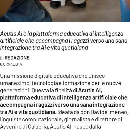
LACITYMAG.IT
ILREGGINO.IT
Acutis Ai è la piattaforma educativa di intelligenza
COSENZACHANNEL.IT
artificiale che accompagna i ragazzi verso una sana
integrazione tra Ai e vita quotidiana
ILVIBONESE.IT
REDAZIONE
CATANZAROCHANNEL.IT
GIORNALISTA
LACAPITALENEWS.IT
Una missione digitale educativa che unisce
umanesimo, tecnologia e formazione per le nuove
generazioni. Questa la finalità di
Acutis Ai,
App
piattaforma educativa di intelligenza artificiale che
ANDROID
accompagna i ragazzi verso una sana integrazione
tra Ai e vita quotidiana.
Ideata da don Davide Imeneo,
APPLE
linguista computazionale, giornalista e direttore di
Avvenire di Calabria, Acutis AI, nasce dalla