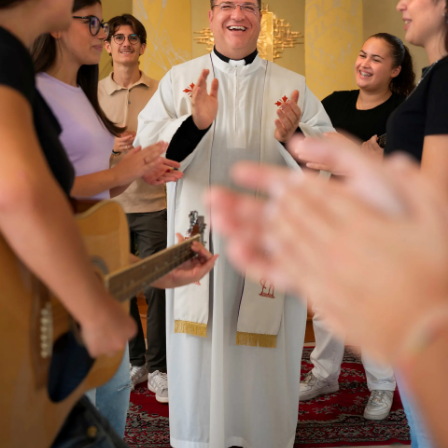
EVENTI
SPORT
Streaming
LAC TV
LAC NETWORK
LAC ONAIR
LaC
Network
LACPLAY.IT
LACTV.IT
LACONAIR.IT