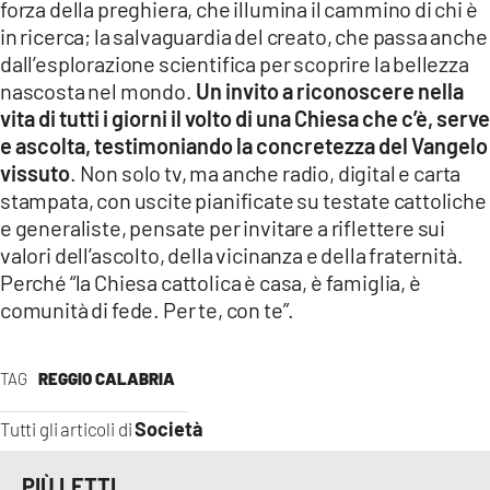
forza della preghiera, che illumina il cammino di chi è
in ricerca; la salvaguardia del creato, che passa anche
dall’esplorazione scientifica per scoprire la bellezza
nascosta nel mondo.
Un invito a riconoscere nella
vita di tutti i giorni il volto di una Chiesa che c’è, serve
e ascolta, testimoniando la concretezza del Vangelo
vissuto
. Non solo tv, ma anche radio, digital e carta
stampata, con uscite pianificate su testate cattoliche
e generaliste, pensate per invitare a riflettere sui
valori dell’ascolto, della vicinanza e della fraternità.
Perché “la Chiesa cattolica è casa, è famiglia, è
comunità di fede. Per te, con te”.
TAG
REGGIO CALABRIA
Società
Tutti gli articoli di
PIÙ LETTI