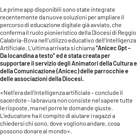
Le prime app disponibili sono state integrate
recentemente da nuove soluzioni per ampliare il
percorso di educazione digitale già avviato, che
conferma il ruolo pionieristico della Diocesi di Reggio
Calabria–Bova nell’utilizzo educativo dell’Intelligenza
Artificiale. L’ultima arrivata si chiama
“Anicec Gpt –
Da locandina a testo” ed è stata creata per
supportare il servizio degli Animatori della Cultura e
della Comunicazione (Anicec) delle parrocchie e
delle associazioni della Diocesi.
«Nell’era dell’intelligenza artificiale – conclude il
sacerdote – la bravura non consiste nel sapere tutte
le risposte, ma nel porre le domande giuste.
L’educatore ha il compito di aiutare i ragazzi a
chiedersi chi sono, dove vogliono andare, cosa
possono donare al mondo».