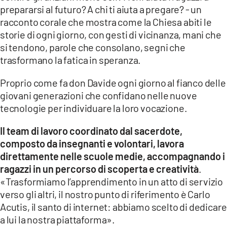
prepararsi al futuro? A chi ti aiuta a pregare? - un
racconto corale che mostra come la Chiesa abiti le
storie di ogni giorno, con gesti di vicinanza, mani che
si tendono, parole che consolano, segni che
trasformano la fatica in speranza.
Proprio come fa don Davide ogni giorno al fianco delle
giovani generazioni che confidano nelle nuove
tecnologie per individuare la loro vocazione.
Il team di lavoro coordinato dal sacerdote,
composto da insegnanti e volontari, lavora
direttamente nelle scuole medie, accompagnando i
ragazzi in un percorso di scoperta e creatività
.
«Trasformiamo l’apprendimento in un atto di servizio
verso gli altri, il nostro punto di riferimento è Carlo
Acutis, il santo di internet: abbiamo scelto di dedicare
a lui la nostra piattaforma».