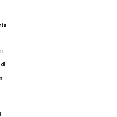
nte
di
 di
in
l