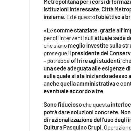
Metropolitana per i corsi di formaz
istituzioni interessate
,
Città Metro
insieme.
Ed è questo
l’obiettivo a 
«Le
somme stanziate, grazie all’i
per gli interventi sull’
attuale sede d
che siano
meglio investite sulla str
prosegue il
presidente del Conserv
– potrebbe
offrire agli studenti
, ch
una sede adeguata alle esigenze di
sulla quale si sta iniziando adesso 
anche quella amministrativa e con
eventuale accordo a tre
.
Sono fiducioso
che questa
interloc
potrà dare soluzioni concrete. Non
di razionalizzazione dell’uso degli
Cultura Pasquino Crupi.
Operazione 