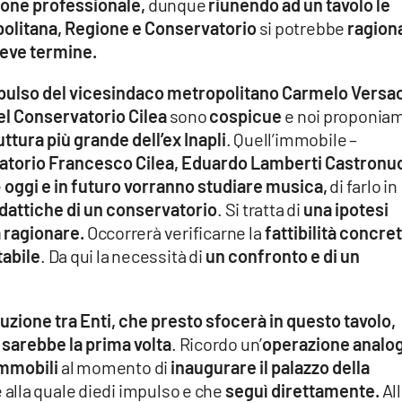
ione professionale,
dunque
riunendo ad un tavolo le
politana, Regione e Conservatorio
si potrebbe
ragion
breve termine.
mpulso del vicesindaco metropolitano Carmelo Versa
el Conservatorio Cilea
sono
cospicue
e noi proponia
uttura più grande dell’ex Inapli
. Quell’immobile –
atorio Francesco Cilea, Eduardo Lamberti Castronu
e
oggi e in futuro vorranno studiare musica,
di farlo in
dattiche di un conservatorio
. Si tratta di
una ipotesi
a ragionare.
Occorrerà verificarne la
fattibilità concret
tabile
. Da qui la necessità di
un confronto e di un
uzione tra Enti, che presto sfocerà in questo tavolo,
 sarebbe la prima volta
. Ricordo un’
operazione analo
 immobili
al momento di
inaugurare il palazzo della
alla quale diedi impulso e che
seguì direttamente.
Al