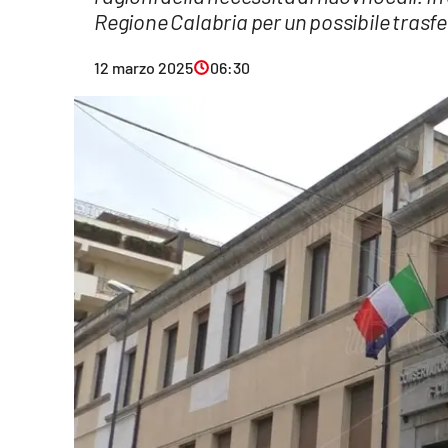
Regione Calabria per un possibile trasfer
Eventi
12 marzo 2025
06:30
Sport
Streaming
LaC TV
Lac Network
LaC OnAir
LaC
Network
lacplay.it
lactv.it