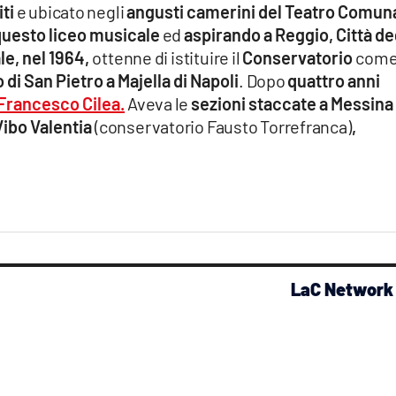
ti
e ubicato negli
angusti camerini del Teatro Comun
 questo liceo musicale
ed
aspirando a Reggio, Città de
e, nel 1964,
ottenne di istituire il
Conservatorio
com
di San Pietro a Majella di Napoli
. Dopo
quattro anni
Francesco Cilea.
Aveva le
sezioni staccate a Messina
Vibo Valentia
(conservatorio Fausto Torrefranca)
,
LaC Network