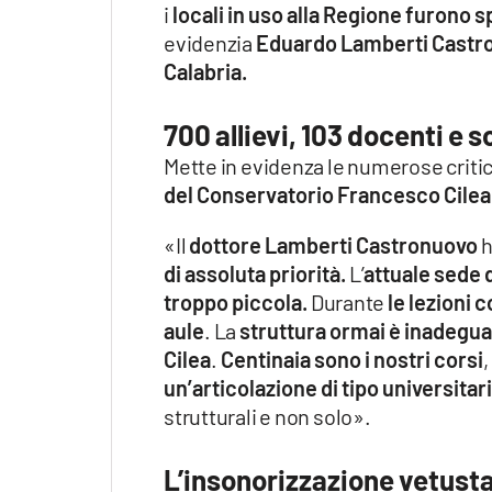
i
locali in uso alla Regione furono s
evidenzia
Eduardo Lamberti Castron
Calabria.
700 allievi, 103 docenti e s
Mette in evidenza le numerose critic
del Conservatorio Francesco Cilea
«Il
dottore Lamberti Castronuovo
h
di assoluta priorità.
L’
attuale sede d
troppo piccola.
Durante
le lezioni c
aule
. La
struttura ormai è inadeguat
Cilea
.
Centinaia sono i nostri corsi
,
un’articolazione di tipo universitar
strutturali e non solo».
L’insonorizzazione vetust