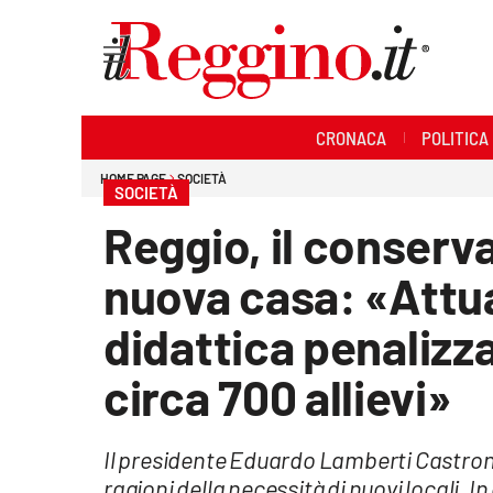
Sezioni
CRONACA
POLITICA
Cronaca
HOME PAGE
SOCIETÀ
SOCIETÀ
Politica
Reggio, il conserv
Sanità
nuova casa: «Attu
Ambiente
didattica penalizza
Società
circa 700 allievi»
Cultura
Il presidente Eduardo Lamberti Castron
Economia e lavoro
ragioni della necessità di nuovi locali. 