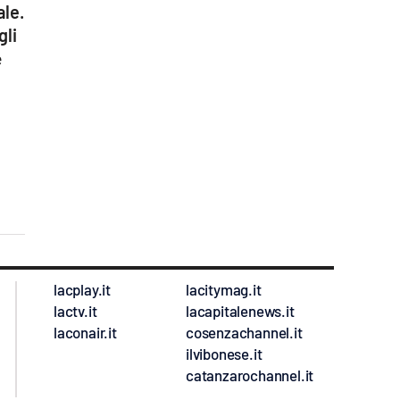
ale.
gli
e
lacplay.it
lacitymag.it
lactv.it
lacapitalenews.it
laconair.it
cosenzachannel.it
ilvibonese.it
catanzarochannel.it