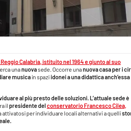
 Reggio Calabria
, istituito nel
1964 e giunto al suo
erca una
nuova
sede. Occorre una
nuova casa per i ci
diare musica
in spazi
idonei a una didattica anch’essa 
viduare al più presto delle soluzioni. L’attuale sede è
a il
presidente del
conservatorio Francesco Cilea,
ià attivatosi per individuare locali alternativi a quelli
sto
eale.