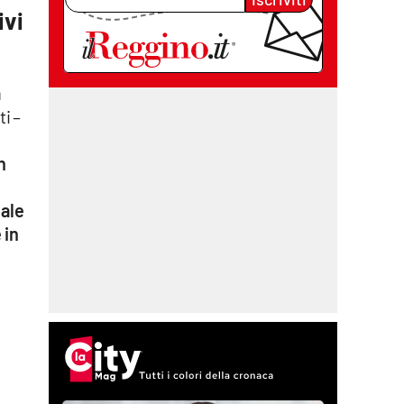
ivi
a
i –
n
nale
 in