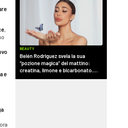
are
ce
,
mo
ovo
a e
ga
lora