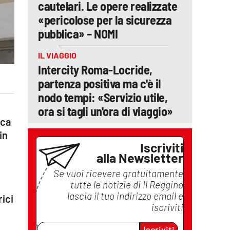
cautelari. Le opere realizzate
«pericolose per la sicurezza
pubblica» – NOMI
IL VIAGGIO
Intercity Roma-Locride,
partenza positiva ma c'è il
nodo tempi: «Servizio utile,
ora si tagli un'ora di viaggio»
rca
in
Iscriviti
alla Newsletter
Se vuoi ricevere gratuitamente
tutte le notizie di
Il Reggino
lascia il tuo indirizzo email e
rici
iscriviti
Iscriviti