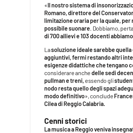
«
Il nostro sistema di insonorizzazi
Romano, direttore del Conservato
limitazione oraria per la quale, per 
possibile suonare
. Dobbiamo, perta
di 700 allievi e 103 docenti abbiam
La
soluzione ideale sarebbe quella
aggiuntivi, fermi restando altri i
esigenze didattiche che tengano co
considerare anche
delle sedi dece
pullman e treni,
essendo gli
student
nodo resta quello degli spazi adegu
modo definitivo
», conclude
France
Cilea di Reggio Calabria.
Cenni storici
La musica a Reggio veniva insegnat