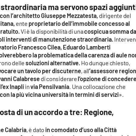
 straordinaria ma servono spazi aggiunt
 con l’architetto Giuseppe Mezzatesta,
dirigente del
litana,
ente
proprietario dell’immobile concesso al
ratuito.
Vi è la disponibilità di una
cospicua somma d
oli interventi di manutenzione straordinaria.
Intervent
vatorio Francesco Cilea, Eduardo Lamberti
olverebbero la problematica della carenza di aule no
rono delle
soluzioni alternative.
Ho dunque chiesto,
nvocare un tavolo per discuterne
, all
’assessore regio
vanni Calabrese
di considerare
l’opzione di concedere
’ex Inapli
in
via Pensilvania
. Una collocazione che
con la più vicina università in termini di servizi
».
oposta di un accordo a tre: Regione,
ne Calabria
, è dato
in comodato d’uso alla Città