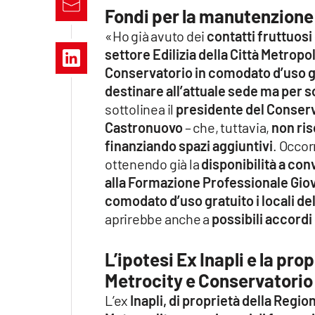
Apple
Fondi per la manutenzione
«Ho già avuto dei
contatti fruttuosi
settore Edilizia della Città Metropo
Conservatorio in comodato d’uso g
Vai
destinare all’attuale sede ma per s
sottolinea il
presidente del Conser
Castronuovo
– che, tuttavia,
non ris
finanziando spazi aggiuntivi
. Occor
ottenendo già la
disponibilità a co
alla Formazione Professionale Gio
comodato d’uso gratuito i locali dell
aprirebbe anche a
possibili accordi 
L’ipotesi Ex Inapli e la pr
Metrocity e Conservatorio
L’ex
Inapli, di proprietà della Regio