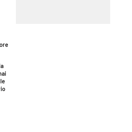
ore
la
mai
le
rio
i