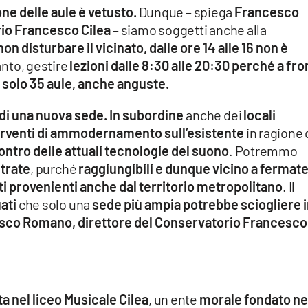
one delle aule è vetusto.
Dunque – spiega
Francesco
rio Francesco Cilea
– siamo soggetti anche alla
non disturbare il vicinato, dalle ore 14 alle 16 non è
nto, gestire
lezioni dalle 8:30 alle 20:30 perché a fro
o solo 35 aule, anche anguste.
 di una nuova sede. In subordine
anche dei
locali
nterventi di ammodernamento sull’esistente
in ragione 
ntro delle attuali tecnologie del suono
. Potremmo
ntrate
, purché
raggiungibili e dunque vicino a fermate
i provenienti anche dal territorio metropolitano
. Il
ati
che solo una
sede più ampia potrebbe sciogliere 
sco Romano, direttore del Conservatorio Francesco
a nel liceo Musicale Cilea
, un ente
morale fondato ne