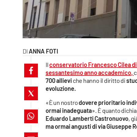
laconair.it
lacitymag.it
ilreggino.it
ANNA FOTI
cosenzachannel.it
Il
conservatorio Francesco Cilea di
ilvibonese.it
sessantesimo anno accademico
,
c
700 allievi
che hanno il diritto di
stu
catanzarochannel.it
evoluzione.
lacapitalenews.it
«È un nostro
dovere prioritario indi
ormai inadeguata
». È quanto dichiar
App
Eduardo Lamberti Castronuovo
, g
ma ormai angusti di via Giuseppe R
Android