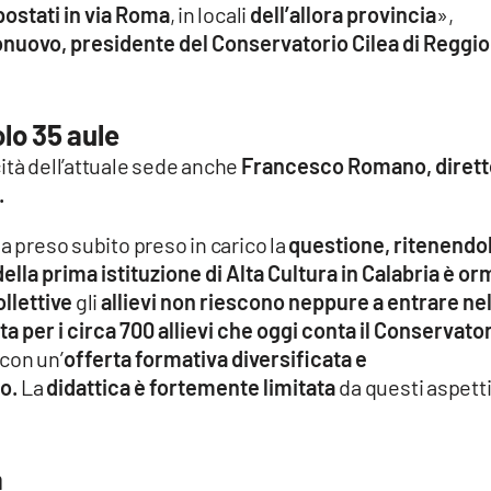
postati in via Roma
, in locali
dell’allora provincia
»,
uovo, presidente del Conservatorio Cilea di Reggio
olo 35 aule
ità dell’attuale sede anche
Francesco Romano, dirett
.
a preso subito preso in carico la
questione, ritenendo
ella prima istituzione di Alta Cultura in Calabria è or
ollettive
gli
allievi non riescono neppure a entrare nel
a per i circa 700 allievi che oggi conta il Conservato
 con un’
offerta formativa diversificata e
io.
La
didattica è fortemente limitata
da questi aspett
a