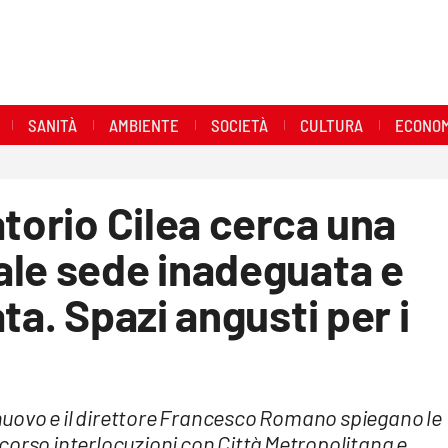
SANITÀ
AMBIENTE
SOCIETÀ
CULTURA
ECONOM
atorio Cilea cerca una
ale sede inadeguata e
ta. Spazi angusti per i
uovo e il direttore Francesco Romano spiegano le
In corso interlocuzioni con Città Metropolitana e