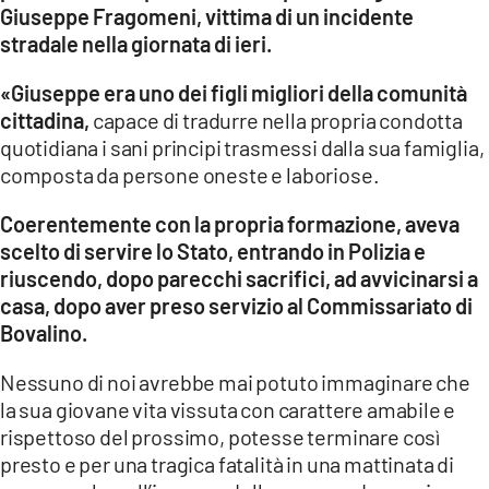
Giuseppe Fragomeni, vittima di un incidente
LACITYMAG.IT
stradale nella giornata di ieri.
ILREGGINO.IT
«Giuseppe era uno dei figli migliori della comunità
cittadina,
capace di tradurre nella propria condotta
COSENZACHANNEL.IT
quotidiana i sani principi trasmessi dalla sua famiglia,
composta da persone oneste e laboriose.
ILVIBONESE.IT
Coerentemente con la propria formazione, aveva
CATANZAROCHANNEL.IT
scelto di servire lo Stato, entrando in Polizia e
LACAPITALENEWS.IT
riuscendo, dopo parecchi sacrifici, ad avvicinarsi a
casa, dopo aver preso servizio al Commissariato di
Bovalino.
App
ANDROID
Nessuno di noi avrebbe mai potuto immaginare che
la sua giovane vita vissuta con carattere amabile e
APPLE
rispettoso del prossimo, potesse terminare così
presto e per una tragica fatalità in una mattinata di