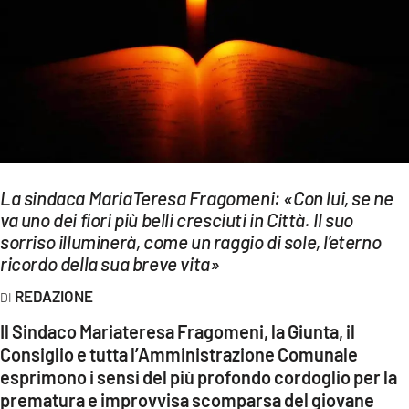
EVENTI
SPORT
Streaming
LAC TV
LAC NETWORK
La sindaca MariaTeresa Fragomeni: «Con lui, se ne
va uno dei fiori più belli cresciuti in Città. Il suo
LAC ONAIR
sorriso illuminerà, come un raggio di sole, l’eterno
ricordo della sua breve vita»
LaC
Network
REDAZIONE
LACPLAY.IT
Il Sindaco Mariateresa Fragomeni, la Giunta, il
Consiglio e tutta l’Amministrazione Comunale
LACTV.IT
esprimono i sensi del più profondo cordoglio per la
prematura e improvvisa scomparsa del giovane
LACONAIR.IT