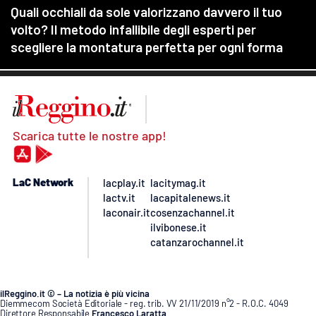
Scarica tutte le nostre app!
LaC Network
lacplay.it
lacitymag.it
lactv.it
lacapitalenews.it
laconair.it
cosenzachannel.it
ilvibonese.it
catanzarochannel.it
ilReggino.it © – La notizia è più vicina
Diemmecom Società Editoriale - reg. trib. VV 21/11/2019 n°2 - R.O.C. 4049
Direttore Responsabile
Francesco Laratta