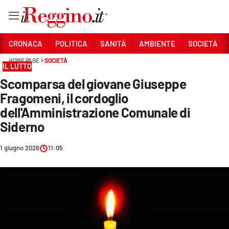
Vai
CRONACA
POLITICA
SANITÀ
AMBIENTE
SOCIETÀ
HOME PAGE
SOCIETÀ
IL LUTTO
Sezioni
Scomparsa del giovane Giuseppe
CRONACA
Fragomeni, il cordoglio
POLITICA
dell'Amministrazione Comunale di
Siderno
SANITÀ
1 giugno 2026
11:05
AMBIENTE
SOCIETÀ
CULTURA
ECONOMIA E LAVORO