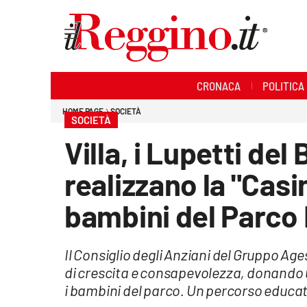
Sezioni
CRONACA
POLITICA
Cronaca
HOME PAGE
SOCIETÀ
SOCIETÀ
Politica
Villa, i Lupetti del
Sanità
realizzano la "Casin
Ambiente
bambini del Parco
Società
Il Consiglio degli Anziani del Gruppo Ag
Cultura
di crescita e consapevolezza, donando u
i bambini del parco. Un percorso educat
Economia e lavoro