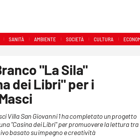
SANITÀ
AMBIENTE
SOCIETÀ
CULTURA
ECONOM
 Branco "La Sila"
a dei Libri" per i
 Masci
esci Villa San Giovanni 1 ha completato un progetto
na "Casina dei Libri" per promuovere la lettura tra
ivo basato su impegno e creatività