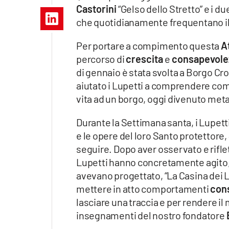
Apple
Castorini
“Gelso dello Stretto” e i d
che quotidianamente frequentano il
Per portare a compimento questa
At
percorso di
crescita
e
consapevole
Vai
di gennaio è stata svolta a Borgo C
aiutato i Lupetti a comprendere come
vita ad un borgo, oggi divenuto meta 
Durante la Settimana santa, i Lupett
e le opere del loro Santo protettore,
seguire. Dopo aver osservato e riflett
Lupetti hanno concretamente agito,
avevano progettato, “La Casina dei Li
mettere in atto comportamenti
con
lasciare una traccia e per rendere i
insegnamenti del nostro fondatore