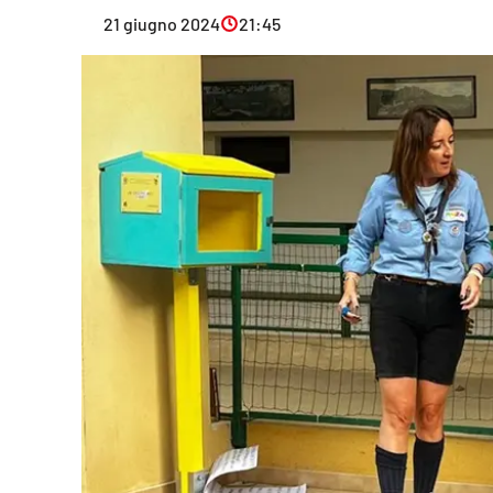
Eventi
21 giugno 2024
21:45
Sport
Streaming
LaC TV
Lac Network
LaC OnAir
LaC
Network
lacplay.it
lactv.it