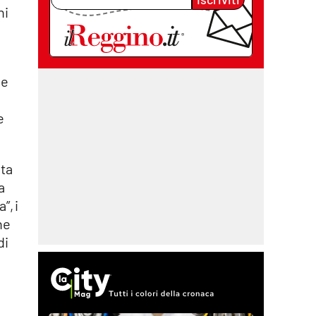
ni
se
e
ita
a
”, i
he
di