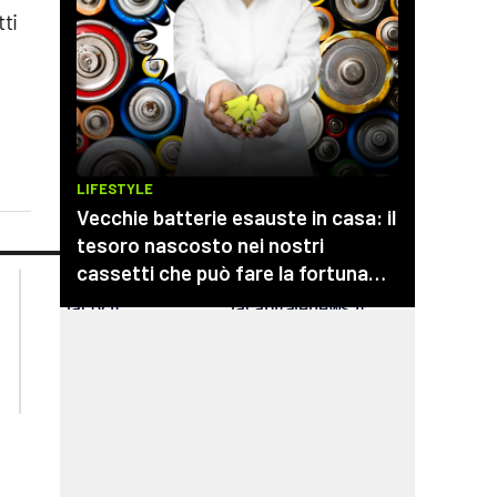
tti
lacplay.it
lacitymag.it
lactv.it
lacapitalenews.it
laconair.it
cosenzachannel.it
ilvibonese.it
catanzarochannel.it