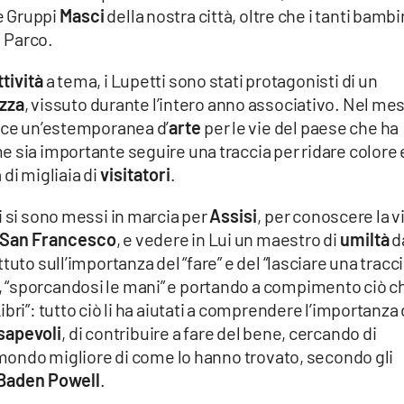
ue Gruppi
Masci
della nostra città, oltre che i tanti bambi
 Parco.
tività
a tema, i Lupetti sono stati protagonisti di un
zza
, vissuto durante l’intero anno associativo. Nel me
roce un’estemporanea d’
arte
per le vie del paese che ha
 sia importante seguire una traccia per ridare colore 
di migliaia di
visitatori
.
i si sono messi in marcia per
Assisi
, per conoscere la v
San Francesco
, e vedere in Lui un maestro di
umiltà
d
uto sull’importanza del “fare” e del “lasciare una traccia
 “sporcandosi le mani” e portando a compimento ciò c
bri”: tutto ciò li ha aiutati a comprendere l’importanza 
sapevoli
, di contribuire a fare del bene, cercando di
l mondo migliore di come lo hanno trovato, secondo gli
Baden Powell
.