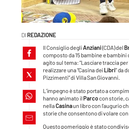
laconair.it
lacitymag.it
REDAZIONE
ilreggino.it
Il Consiglio degli
Anziani
(CDA) del
B
cosenzachannel.it
composto da 15 bambine e bambini di
agito sul tema: “Lasciare traccia per
ilvibonese.it
realizzare una “Casina dei
Libri
” da 
catanzarochannel.it
Pizzimenti” di Villa San Giovanni.
L’impegno è stato portato a compime
lacapitalenews.it
hanno animato il
Parco
con storie, ca
nella
Casina
un libro con l’augurio c
App
storie che consentono di volare con 
Android
Questo pomeriggio è stato condiviso c