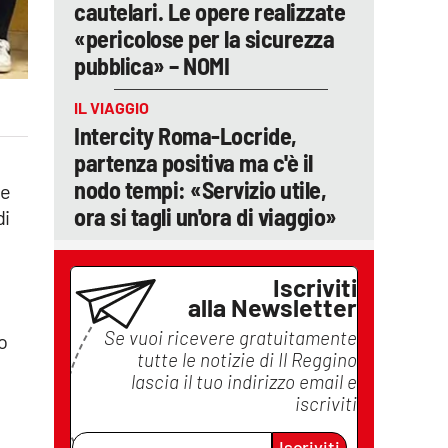
cautelari. Le opere realizzate
«pericolose per la sicurezza
pubblica» – NOMI
IL VIAGGIO
Intercity Roma-Locride,
partenza positiva ma c'è il
nodo tempi: «Servizio utile,
 e
ora si tagli un'ora di viaggio»
di
Iscriviti
alla Newsletter
Se vuoi ricevere gratuitamente
to
tutte le notizie di
Il Reggino
lascia il tuo indirizzo email e
iscriviti
Iscriviti