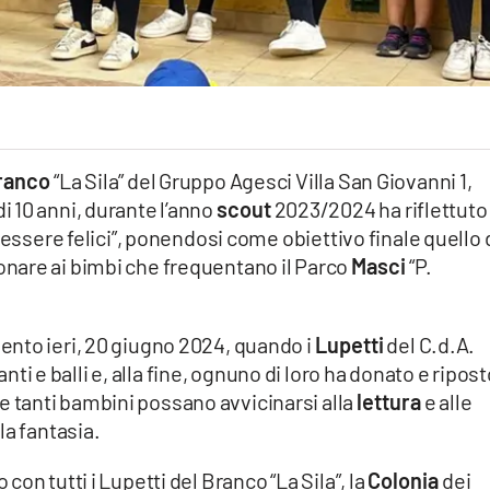
ranco
“La Sila” del Gruppo Agesci Villa San Giovanni 1,
 10 anni, durante l’anno
scout
2023/2024 ha riflettuto
 essere felici”, ponendosi come obiettivo finale quello 
donare ai bimbi che frequentano il Parco
Masci
“P.
nto ieri, 20 giugno 2024, quando i
Lupetti
del C.d.A.
nti e balli e, alla fine, ognuno di loro ha donato e ripos
he tanti bambini possano avvicinarsi alla
lettura
e alle
la fantasia.
on tutti i Lupetti del Branco “La Sila”, la
Colonia
dei