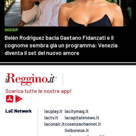
Scarica tutte le nostre app!
LaC Network
lacplay.it
lacitymag.it
lactv.it
lacapitalenews.it
laconair.it
cosenzachannel.it
ilvibonese.it