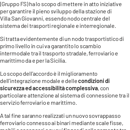
(Gruppo FS) ha lo scopo di mettere in atto iniziative
LACITYMAG.IT
per garantire il pieno sviluppo della stazione di
Villa San Giovanni, essendo nodo centrale del
ILREGGINO.IT
sistema dei trasporti regionale e interregionale.
COSENZACHANNEL.IT
Si tratta evidentemente di un nodo trasportistico di
primo livello in cui va garantito lo scambio
ILVIBONESE.IT
intermodale tra il trasporto stradale, ferroviario e
marittimo da e per la Sicilia.
CATANZAROCHANNEL.IT
LACAPITALENEWS.IT
Lo scopo dell’accordo è il miglioramento
dell’integrazione modale e delle
condizioni di
sicurezza ed accessibilità complessiva
, con
App
particolare attenzione al sistema di connessione tra il
ANDROID
servizio ferroviario e marittimo.
APPLE
A tal fine saranno realizzati un nuovo sovrappasso
ferroviario connesso ai binari mediante scale fisse,
mobili e ascensori e nuovi finger di collegamento tra