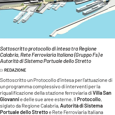
EVENTI
SPORT
Streaming
LAC TV
Sottoscritto protocollo di intesa tra Regione
LAC NETWORK
Calabria, Rete Ferroviaria Italiana (Gruppo Fs) e
Autorità di Sistema Portuale dello Stretto
LAC ONAIR
REDAZIONE
LaC
Sottoscritto un Protocollo d’intesa per l’attuazione di
Network
un programma complessivo di interventi per la
LACPLAY.IT
riqualificazione della stazione ferroviaria di
Villa San
Giovanni
e delle sue aree esterne. Il
Protocollo
,
LACTV.IT
siglato da Regione Calabria,
Autorità di Sistema
Portuale dello Stretto
e Rete Ferroviaria Italiana
LACONAIR.IT