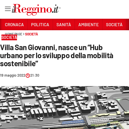
Vai
CRONACA
POLITICA
SANITÀ
AMBIENTE
SOCIETÀ
HOME PAGE
SOCIETÀ
SOCIETÀ
Sezioni
Villa San Giovanni, nasce un “Hub
CRONACA
urbano per lo sviluppo della mobilità
POLITICA
sostenibile”
SANITÀ
19 maggio 2022
21:30
AMBIENTE
SOCIETÀ
CULTURA
ECONOMIA E LAVORO