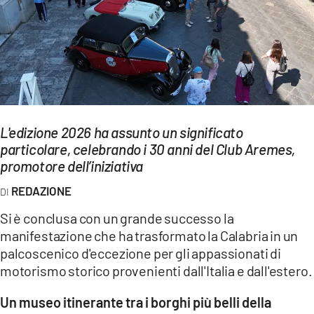
EVENTI
SPORT
Streaming
LAC TV
L'edizione 2026 ha assunto un significato
LAC NETWORK
particolare, celebrando i 30 anni del Club Aremes,
promotore dell’iniziativa
LAC ONAIR
REDAZIONE
LaC
Si è conclusa con un grande successo la
Network
manifestazione che ha trasformato la Calabria in un
LACPLAY.IT
palcoscenico d'eccezione per gli appassionati di
motorismo storico provenienti dall'Italia e dall'estero.
LACTV.IT
Un museo itinerante tra i borghi più belli della
LACONAIR.IT