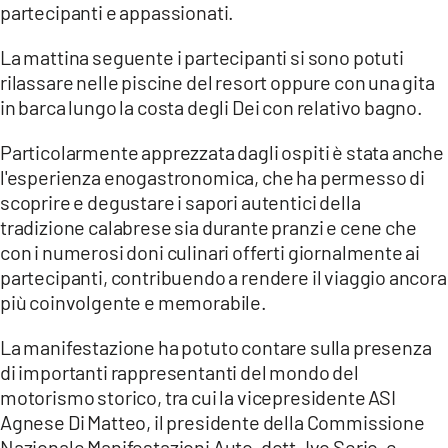
partecipanti e appassionati.
La mattina seguente i partecipanti si sono potuti
rilassare nelle piscine del resort oppure con una gita
in barca lungo la costa degli Dei con relativo bagno.
Particolarmente apprezzata dagli ospiti è stata anche
l'esperienza enogastronomica, che ha permesso di
scoprire e degustare i sapori autentici della
tradizione calabrese sia durante pranzi e cene che
con i numerosi doni culinari offerti giornalmente ai
partecipanti, contribuendo a rendere il viaggio ancora
più coinvolgente e memorabile.
La manifestazione ha potuto contare sulla presenza
di importanti rappresentanti del mondo del
motorismo storico, tra cui la vicepresidente ASI
Agnese Di Matteo, il presidente della Commissione
Nazionale Manifestazioni Auto, dott. Ivo Serio, e