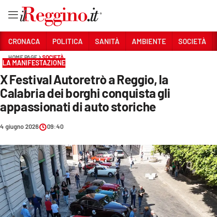
Vai
CRONACA
POLITICA
SANITÀ
AMBIENTE
SOCIETÀ
HOME PAGE
SOCIETÀ
LA MANIFESTAZIONE
Sezioni
X Festival Autoretrò a Reggio, la
CRONACA
Calabria dei borghi conquista gli
POLITICA
appassionati di auto storiche
SANITÀ
4 giugno 2026
09:40
AMBIENTE
SOCIETÀ
CULTURA
ECONOMIA E LAVORO