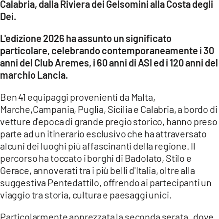
Calabria, dalla Riviera dei Gelsomini alla Costa degli
Dei.
LACITYMAG.IT
L'edizione 2026 ha assunto un significato
ILREGGINO.IT
particolare, celebrando contemporaneamente i 30
COSENZACHANNEL.IT
anni del Club Aremes, i 60 anni di ASI ed i 120 anni del
marchio Lancia.
ILVIBONESE.IT
Ben 41 equipaggi provenienti da Malta,
CATANZAROCHANNEL.IT
Marche,Campania, Puglia, Sicilia e Calabria, a bordo di
vetture d'epoca di grande pregio storico, hanno preso
LACAPITALENEWS.IT
parte ad un itinerario esclusivo che ha attraversato
alcuni dei luoghi più affascinanti della regione. Il
App
percorso ha toccato i borghi di Badolato, Stilo e
ANDROID
Gerace, annoverati tra i più belli d'Italia, oltre alla
suggestiva Pentedattilo, offrendo ai partecipanti un
APPLE
viaggio tra storia, cultura e paesaggi unici.
Particolarmente apprezzata la seconda serata , dove