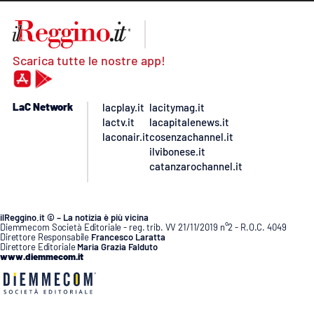
Scarica tutte le nostre app!
LaC Network
lacplay.it
lacitymag.it
lactv.it
lacapitalenews.it
laconair.it
cosenzachannel.it
ilvibonese.it
catanzarochannel.it
ilReggino.it © – La notizia è più vicina
Diemmecom Società Editoriale - reg. trib. VV 21/11/2019 n°2 - R.O.C. 4049
Direttore Responsabile
Francesco Laratta
Direttore Editoriale
Maria Grazia Falduto
www.diemmecom.it