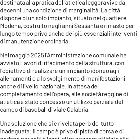
destinata alla pratica dell’atletica leggera vive da
decenni una condizione di marginalità. La città
LACITYMAG.IT
dispone di un solo impianto, situato nel quartiere
ILREGGINO.IT
Modena, costruito negli anni Sessanta e rimasto per
lungo tempo privo anche dei più essenziali interventi
COSENZACHANNEL.IT
di manutenzione ordinaria.
ILVIBONESE.IT
Nel maggio 2025 l’Amministrazione comunale ha
avviato i lavori di rifacimento della struttura, con
CATANZAROCHANNEL.IT
l’obiettivo di realizzare un impianto idoneo agli
allenamenti e allo svolgimento di manifestazioni
LACAPITALENEWS.IT
anche di livello nazionale. In attesa del
completamento dell’opera, alle società reggine di
App
atletica è stato concesso un utilizzo parziale del
ANDROID
campo di baseball di viale Calabria.
APPLE
Una soluzione che si è rivelata però del tutto
inadeguata: il campo è privo di pista di corsa e di
pedane per salti e lanci, oltre a essere affidato alle