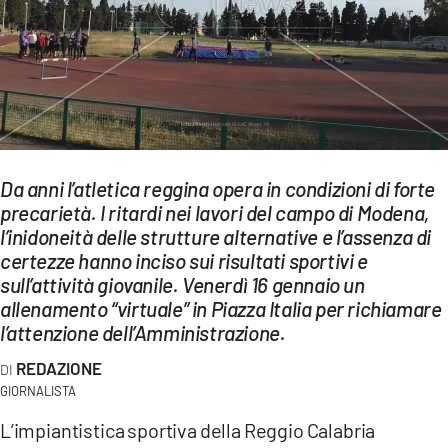
EVENTI
SPORT
Streaming
LAC TV
Da anni l’atletica reggina opera in condizioni di forte
LAC NETWORK
precarietà. I ritardi nei lavori del campo di Modena,
l’inidoneità delle strutture alternative e l’assenza di
LAC ONAIR
certezze hanno inciso sui risultati sportivi e
sull’attività giovanile. Venerdì 16 gennaio un
LaC
allenamento “virtuale” in Piazza Italia per richiamare
Network
l’attenzione dell’Amministrazione.
LACPLAY.IT
REDAZIONE
GIORNALISTA
LACTV.IT
L’impiantistica sportiva della Reggio Calabria
LACONAIR.IT