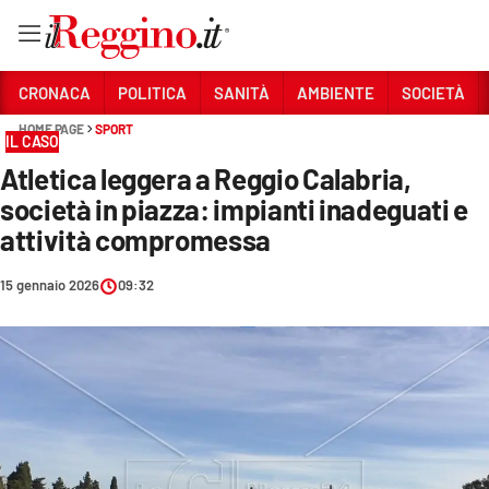
Vai
CRONACA
POLITICA
SANITÀ
AMBIENTE
SOCIETÀ
HOME PAGE
SPORT
IL CASO
Sezioni
Atletica leggera a Reggio Calabria,
CRONACA
società in piazza: impianti inadeguati e
POLITICA
attività compromessa
SANITÀ
15 gennaio 2026
09:32
AMBIENTE
SOCIETÀ
CULTURA
ECONOMIA E LAVORO