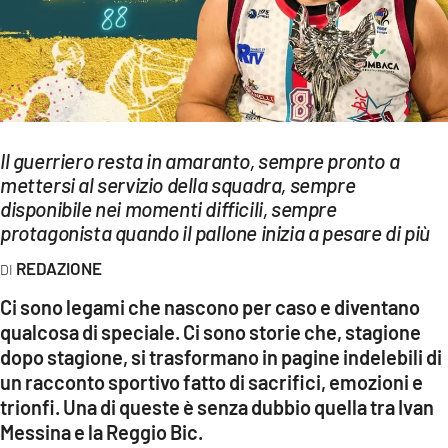
EVENTI
SPORT
Streaming
Il guerriero resta in amaranto, sempre pronto a
LAC TV
mettersi al servizio della squadra, sempre
LAC NETWORK
disponibile nei momenti difficili, sempre
protagonista quando il pallone inizia a pesare di più
LAC ONAIR
REDAZIONE
LaC
Ci sono legami che nascono per caso e diventano
Network
qualcosa di speciale. Ci sono storie che, stagione
LACPLAY.IT
dopo stagione, si trasformano in pagine indelebili di
un racconto sportivo fatto di sacrifici, emozioni e
LACTV.IT
trionfi. Una di queste è senza dubbio quella tra Ivan
Messina e la Reggio Bic.
LACONAIR.IT