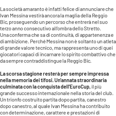
La società amaranto è infatti felice di annunciare che
LACITYMAG.IT
Ivan Messina vestirà ancora la maglia della Reggio
ILREGGINO.IT
Bic, proseguendo un percorso che entrerà nel suo
terzo anno consecutivo all'ombra dello Stretto.
COSENZACHANNEL.IT
Una conferma che sa di continuità, di appartenenza e
di ambizione. Perché Messina non è soltanto un atleta
ILVIBONESE.IT
di grande valore tecnico, ma rappresenta uno di quei
giocatori capaci di incarnare lo spirito combattivo che
CATANZAROCHANNEL.IT
da sempre contraddistingue la Reggio Bic.
LACAPITALENEWS.IT
La scorsa stagione resterà per sempre impressa
nella memoria dei tifosi. Un'annata straordinaria
App
culminata con la conquista dell'EuroCup,
il più
ANDROID
grande successo internazionale nella storia del club.
Un trionfo costruito partita dopo partita, canestro
APPLE
dopo canestro, al quale Ivan Messina ha contribuito
con determinazione, carattere e prestazioni di