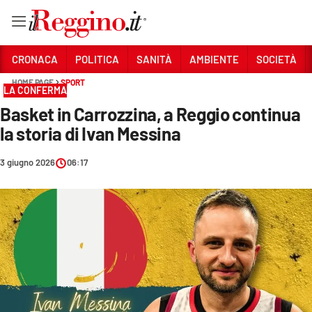
Vai
CRONACA
POLITICA
SANITÀ
AMBIENTE
SOCIETÀ
HOME PAGE
SPORT
LA CONFERMA
Sezioni
Basket in Carrozzina, a Reggio continua
CRONACA
la storia di Ivan Messina
POLITICA
3 giugno 2026
06:17
SANITÀ
AMBIENTE
SOCIETÀ
CULTURA
ECONOMIA E LAVORO