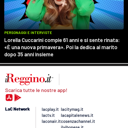
Scarica tutte le nostre app!
LaC Network
lacplay.it
lacitymag.it
lactv.it
lacapitalenews.it
laconair.it
cosenzachannel.it
ilvibonese.it