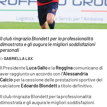
EVENTI
SPORT
Streaming
Il club ringrazia Blondett per la professionalità
LAC TV
dimostrata e gli augura le migliori soddisfazioni
LAC NETWORK
personali
GABRIELLA LAX
LAC ONAIR
Il Presidente
Luca Gallo
e la
Reggina
comunicano di
LaC
aver raggiunto un accordo con l
‘Alessandria
Network
Calcio
per la cessione delle prestazioni sportive del
LACPLAY.IT
calciatore
Edoardo Blondett
a titolo definitivo.
LACTV.IT
Il club ringrazia Blondett per la professionalità
dimostrata e gli augura le migliori soddisfazioni
LACONAIR.IT