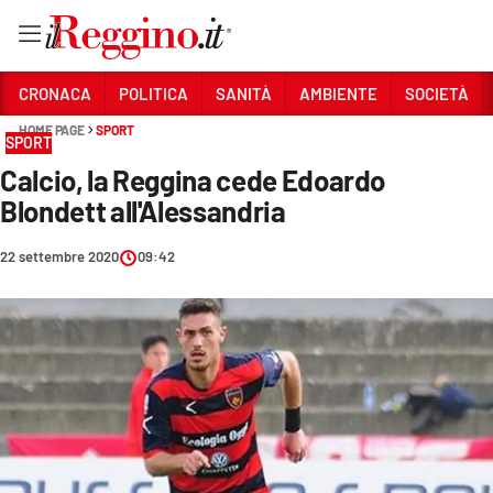
Vai
CRONACA
POLITICA
SANITÀ
AMBIENTE
SOCIETÀ
HOME PAGE
SPORT
SPORT
Sezioni
Calcio, la Reggina cede Edoardo
CRONACA
Blondett all'Alessandria
POLITICA
22 settembre 2020
09:42
SANITÀ
AMBIENTE
SOCIETÀ
CULTURA
ECONOMIA E LAVORO