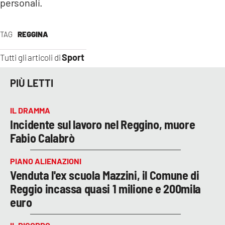
personali.
LACITYMAG.IT
TAG
REGGINA
ILREGGINO.IT
Sport
Tutti gli articoli di
COSENZACHANNEL.IT
PIÙ LETTI
ILVIBONESE.IT
CATANZAROCHANNEL.IT
IL DRAMMA
Incidente sul lavoro nel Reggino, muore
LACAPITALENEWS.IT
Fabio Calabrò
App
PIANO ALIENAZIONI
ANDROID
Venduta l'ex scuola Mazzini, il Comune di
Reggio incassa quasi 1 milione e 200mila
APPLE
euro