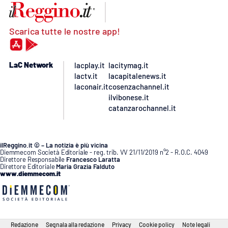
Scarica tutte le nostre app!
LaC Network
lacplay.it
lacitymag.it
lactv.it
lacapitalenews.it
laconair.it
cosenzachannel.it
ilvibonese.it
catanzarochannel.it
ilReggino.it © – La notizia è più vicina
Diemmecom Società Editoriale - reg. trib. VV 21/11/2019 n°2 - R.O.C. 4049
Direttore Responsabile
Francesco Laratta
Direttore Editoriale
Maria Grazia Falduto
www.diemmecom.it
Redazione
Segnala alla redazione
Privacy
Cookie policy
Note legali