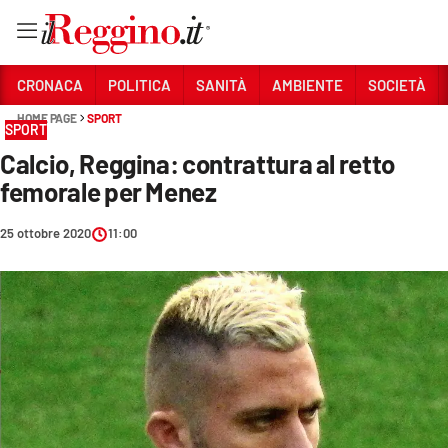
Vai
CRONACA
POLITICA
SANITÀ
AMBIENTE
SOCIETÀ
HOME PAGE
SPORT
SPORT
Sezioni
Calcio, Reggina: contrattura al retto
CRONACA
femorale per Menez
POLITICA
25 ottobre 2020
11:00
SANITÀ
AMBIENTE
SOCIETÀ
CULTURA
ECONOMIA E LAVORO