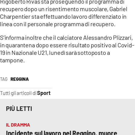
Rigoberto Rivas sta proseguendo il programma di
recupero dopo un risentimento muscolare, Gabriel
LACITYMAG.IT
Charpentier sta effettuando lavoro differenziato in
linea con il personale programma di recupero.
ILREGGINO.IT
COSENZACHANNEL.IT
S’informa inoltre che il calciatore Alessandro Plizzari,
in quarantena dopo essere risultato positivo al Covid-
ILVIBONESE.IT
19 in Nazionale U21, lunedì sarà sottoposto a
tampone.
CATANZAROCHANNEL.IT
LACAPITALENEWS.IT
TAG
REGGINA
Sport
Tutti gli articoli di
App
ANDROID
PIÙ LETTI
APPLE
IL DRAMMA
Incidente sul lavoro nel Reggino, muore