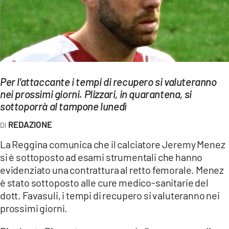
EVENTI
SPORT
Streaming
Per l'attaccante i tempi di recupero si valuteranno
LAC TV
nei prossimi giorni. Plizzari, in quarantena, si
LAC NETWORK
sottoporrà al tampone lunedì
REDAZIONE
LAC ONAIR
La Reggina comunica che il calciatore Jeremy Menez
LaC
si è sottoposto ad esami strumentali che hanno
Network
evidenziato una contrattura al retto femorale. Menez
LACPLAY.IT
è stato sottoposto alle cure medico-sanitarie del
dott. Favasuli, i tempi di recupero si valuteranno nei
LACTV.IT
prossimi giorni.
LACONAIR.IT