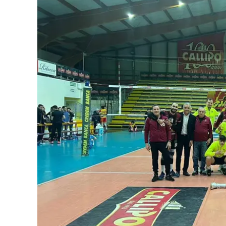
Eventi
Sport
Streaming
LaC TV
Lac Network
LaC OnAir
LaC
Network
lacplay.it
lactv.it