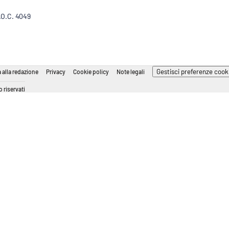
R.O.C. 4049
Gestisci preferenze cook
 alla redazione
Privacy
Cookie policy
Note legali
 riservati