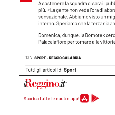
A sostenere la squadra ci sarà il pu
Apple
più. «La gente non vede l’ora di abbra
sensazionale. Abbiamo visto un mig
interno. Speriamo che la terza sia a
Vai
Domenica, dunque, la Domotek cerca 
Palacalafiore per tornare alla vittori
TAG
SPORT ·
REGGIO CALABRIA
Tutti gli articoli di
Sport
Scarica tutte le nostre app!