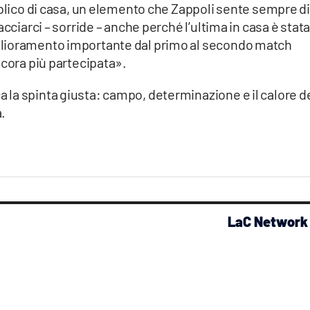
bblico di casa, un elemento che Zappoli sente sempre di
cciarci – sorride – anche perché l’ultima in casa è stat
lioramento importante dal primo al secondo match
ncora più partecipata».
la spinta giusta: campo, determinazione e il calore d
a.
LaC Network