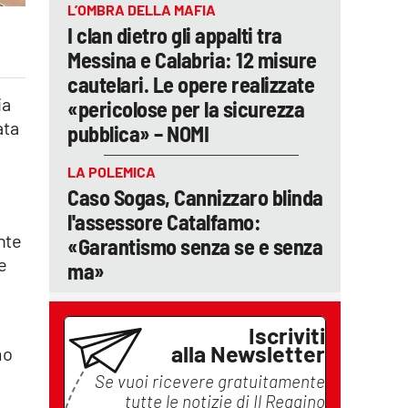
L’OMBRA DELLA MAFIA
I clan dietro gli appalti tra
Messina e Calabria: 12 misure
cautelari. Le opere realizzate
ia
«pericolose per la sicurezza
ata
pubblica» – NOMI
LA POLEMICA
Caso Sogas, Cannizzaro blinda
l'assessore Catalfamo:
nte
«Garantismo senza se e senza
e
ma»
Iscriviti
alla Newsletter
mo
Se vuoi ricevere gratuitamente
tutte le notizie di
Il Reggino