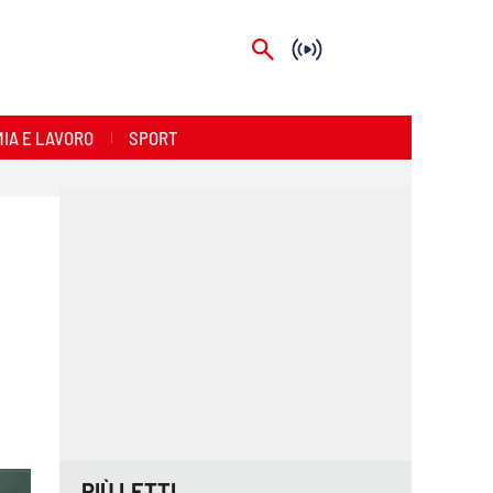
IA E LAVORO
SPORT
PIÙ LETTI