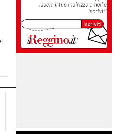
lascia il tuo indirizzo email e
iscriviti
a
Iscriviti
el
lacplay.it
lacitymag.it
lactv.it
lacapitalenews.it
laconair.it
cosenzachannel.it
ilvibonese.it
catanzarochannel.it