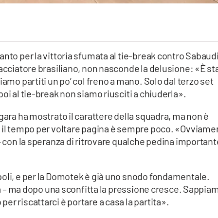
anto per la vittoria sfumata al tie-break contro Sabaud
iacciatore brasiliano, non nasconde la delusione: «È st
iamo partiti un po’ col freno a mano. Solo dal terzo set
oi al tie-break non siamo riusciti a chiuderla».
 gara ha mostrato il carattere della squadra, ma non è
, il tempo per voltare pagina è sempre poco. «Ovviame
 – con la speranza di ritrovare qualche pedina important
poli, e per la Domotek è già uno snodo fondamentale.
izza – ma dopo una sconfitta la pressione cresce. Sappia
r riscattarci è portare a casa la partita».