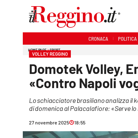
Sezioni
CRONACA
POLITICA
Cronaca
HOME PAGE
SPORT
VOLLEY REGGINO
Politica
Domotek Volley, En
Sanità
«Contro Napoli vog
Ambiente
Lo schiacciatore brasiliano analizza il k
Società
di domenica al Palacalafiore: «Serve l
Cultura
27 novembre 2025
18:55
Economia e lavoro