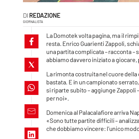
laconair.it
REDAZIONE
GIORNALISTA
lacitymag.it
La Domotek volta pagina, ma il rimpi
ilreggino.it
resta. Enrico Guarienti Zappoli, sch
una partita complicata – racconta – s
cosenzachannel.it
abbiamo davvero iniziato a giocare, p
ilvibonese.it
La rimonta costruita nel cuore della
bastata. E in un campionato serrato
catanzarochannel.it
si riparte subito – aggiunge Zappoli
lacapitalenews.it
per noi».
Domenica al Palacalafiore arriva Na
App
«Sono tutte partite difficili – anal
Android
che dobbiamo vincere: l’unico modo pe