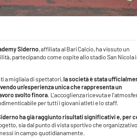
cademy Siderno
, affiliata al Bari Calcio, ha vissuto un
lità, partecipando come ospite allo stadio San Nicola 
 a migliaia di spettatori,
la società è stata ufficialme
vivendo un'esperienza unica che rappresenta un
avoro svolto finora
. L'accoglienza ricevuta e l'atmosfe
imenticabile per tutti i giovani atleti e lo staff.
derno ha già raggiunto risultati significativi e, per c
rogetto, sia dal punto di vista sportivo che organizzativo
 messi in campo quotidianamente.