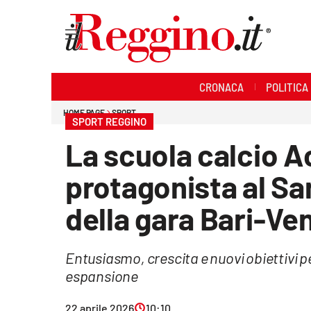
Sezioni
CRONACA
POLITICA
Cronaca
HOME PAGE
SPORT
SPORT REGGINO
Politica
La scuola calcio 
Sanità
protagonista al Sa
Ambiente
della gara Bari-Ve
Società
Entusiasmo, crescita e nuovi obiettivi pe
Cultura
espansione
Economia e lavoro
22 aprile 2026
10:10