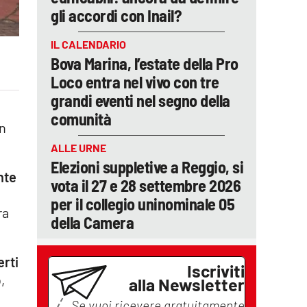
gli accordi con Inail?
IL CALENDARIO
Bova Marina, l’estate della Pro
Loco entra nel vivo con tre
grandi eventi nel segno della
comunità
in
ALLE URNE
Elezioni suppletive a Reggio, si
nte
vota il 27 e 28 settembre 2026
per il collegio uninominale 05
ra
della Camera
erti
Iscriviti
,
alla Newsletter
Se vuoi ricevere gratuitamente