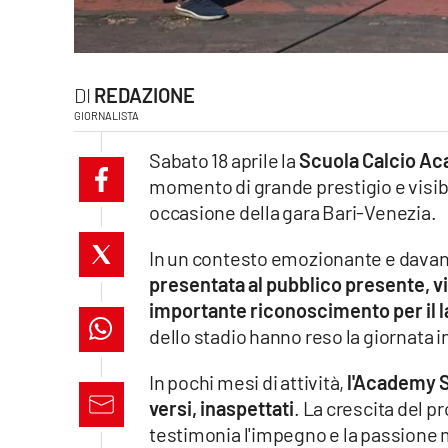
laconair.it
lacitymag.it
REDAZIONE
GIORNALISTA
ilreggino.it
Sabato 18 aprile la
Scuola Calcio A
cosenzachannel.it
momento di grande prestigio e visibi
occasione della gara Bari-Venezia.
ilvibonese.it
In un contesto emozionante e davanti
catanzarochannel.it
presentata al pubblico presente, 
importante riconoscimento per il l
lacapitalenews.it
dello stadio hanno reso la giornata ind
App
In pochi mesi di attività,
l'Academy Si
versi, inaspettati
. La crescita del p
Android
testimonia l'impegno e la passione