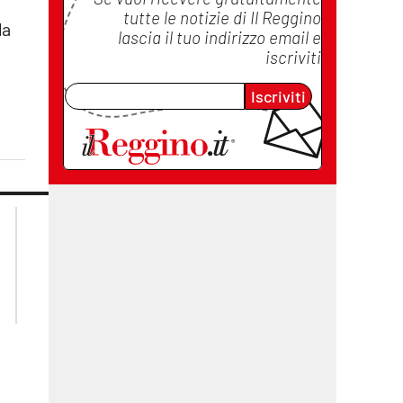
tutte le notizie di
Il Reggino
la
lascia il tuo indirizzo email e
iscriviti
Iscriviti
lacplay.it
lacitymag.it
lactv.it
lacapitalenews.it
laconair.it
cosenzachannel.it
ilvibonese.it
catanzarochannel.it