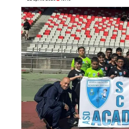
Eventi
Sport
Streaming
LaC TV
Lac Network
LaC OnAir
LaC
Network
lacplay.it
lactv.it