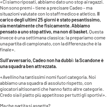
«Ci siamo riposati, abbiamo dato uno stop ai ragazzi.
Non sono premi – tiene a precisare Cadeo – ma
situazioni valutate con lo staff medico e atletico.
Il
carico degli ultimi 25 giorni è stato pesantissimo,
sia mentalmente che fisicamente. Abbiamo
pensato a uno stop attivo, ma non di basket.
Questa
invece è una settimana classica: la prepariamo come
una partita di campionato, con la differenza che è la
finale».
Sull’avversario, Cadeo non ha dubbi: la Scandone è
una squadra ben attrezzata.
«Avellino ha tantissimi nomi fuori categoria. Noi
abbiamo una squadra di assoluto rispetto, con
giocatori altisonanti che hanno fatto altre categorie.
Credo sia il piatto più appetitoso per tutti gli sportivi».
Ma che partita si aspetta?