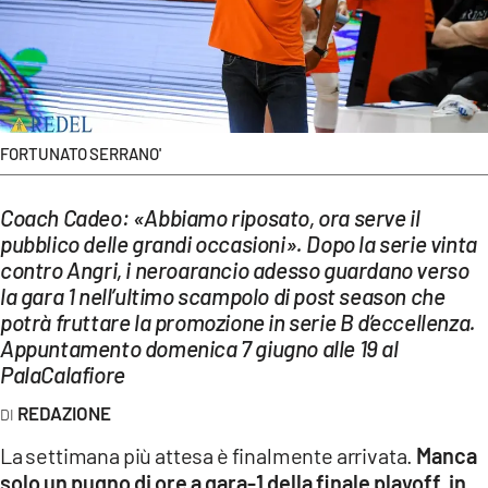
EVENTI
SPORT
Streaming
FORTUNATO SERRANO'
LAC TV
Coach Cadeo: «Abbiamo riposato, ora serve il
LAC NETWORK
pubblico delle grandi occasioni». Dopo la serie vinta
LAC ONAIR
contro Angri, i neroarancio adesso guardano verso
la gara 1 nell’ultimo scampolo di post season che
potrà fruttare la promozione in serie B d’eccellenza.
LaC
Appuntamento domenica 7 giugno alle 19 al
Network
PalaCalafiore
LACPLAY.IT
REDAZIONE
LACTV.IT
La settimana più attesa è finalmente arrivata.
Manca
LACONAIR.IT
solo un pugno di ore a gara-1 della finale playoff, in