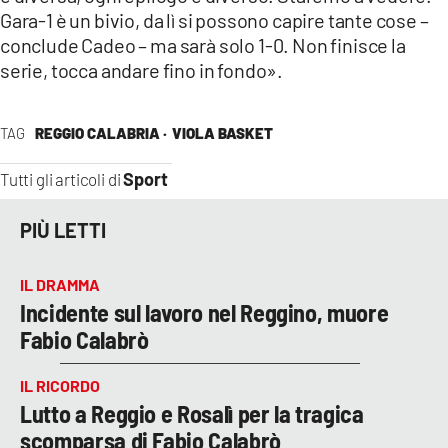
Gara-1 è un bivio, da lì si possono capire tante cose –
conclude Cadeo – ma sarà solo 1-0. Non finisce la
serie, tocca andare fino in fondo».
TAG
REGGIO CALABRIA ·
VIOLA BASKET
Sport
Tutti gli articoli di
PIÙ LETTI
IL DRAMMA
Incidente sul lavoro nel Reggino, muore
Fabio Calabrò
IL RICORDO
Lutto a Reggio e Rosalì per la tragica
scomparsa di Fabio Calabrò