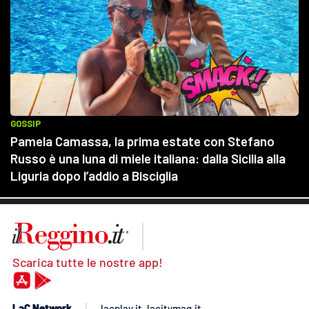
Scarica tutte le nostre app!
LaC Network
lacplay.it
lacitymag.it