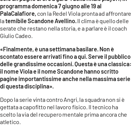
programma domenica 7 giugno alle 19 al
LACITYMAG.IT
PalaCalafiore,
con la Redel Viola pronta ad affrontare
la
temibile Scandone Avellino.
Il clima è quello delle
ILREGGINO.IT
serate che restano nella storia, e a parlare è il coach
Giulio Cadeo.
COSENZACHANNEL.IT
«Finalmente, è una settimana basilare. Non è
ILVIBONESE.IT
scontato essere arrivati fino a qui. Serve il pubblico
CATANZAROCHANNEL.IT
delle grandissime occasioni. Questa è una classica:
il nome Viola e il nome Scandone hanno scritto
LACAPITALENEWS.IT
pagine importantissime anche nella massima serie
di questa disciplina».
App
Dopo la serie vinta contro Angri, la squadra non si è
ANDROID
gettata a capofitto nel lavoro fisico. Il tecnico ha
scelto la via del recupero mentale prima ancora che
APPLE
atletico.