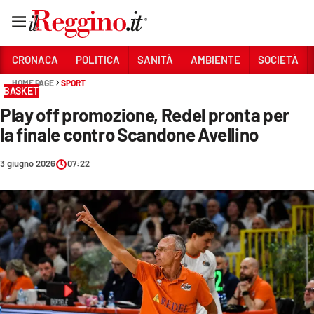
Vai
CRONACA
POLITICA
SANITÀ
AMBIENTE
SOCIETÀ
HOME PAGE
SPORT
BASKET
Sezioni
Play off promozione, Redel pronta per
CRONACA
la finale contro Scandone Avellino
POLITICA
3 giugno 2026
07:22
SANITÀ
AMBIENTE
SOCIETÀ
CULTURA
ECONOMIA E LAVORO