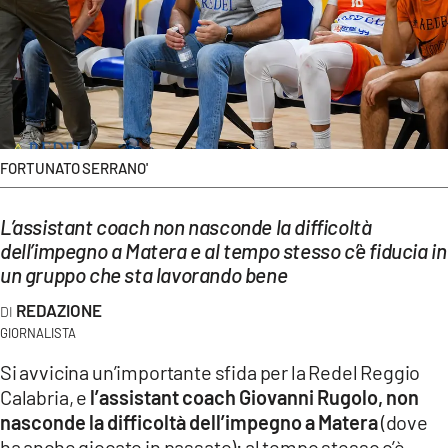
EVENTI
SPORT
Streaming
LAC TV
FORTUNATO SERRANO'
LAC NETWORK
L’assistant coach non nasconde la difficoltà
LAC ONAIR
dell’impegno a Matera e al tempo stesso c’è fiducia in
un gruppo che sta lavorando bene
LaC
REDAZIONE
Network
GIORNALISTA
LACPLAY.IT
Si avvicina un’importante sfida per la Redel Reggio
Calabria, e
l’assistant coach Giovanni Rugolo, non
LACTV.IT
nasconde la difficoltà dell’impegno a Matera
(dove
LACONAIR.IT
ha anche giocato in passato); al tempo stesso c’è