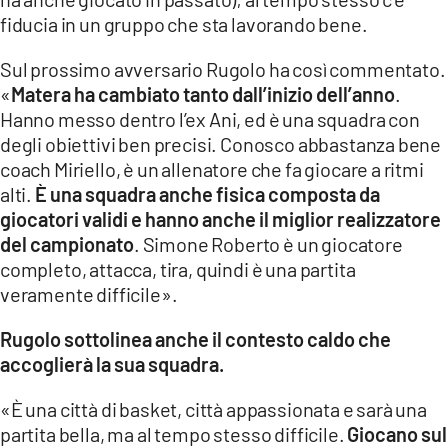
fiducia in un gruppo che sta lavorando bene.
LACITYMAG.IT
Sul prossimo avversario Rugolo ha così commentato.
ILREGGINO.IT
«
Matera ha cambiato tanto dall’inizio dell’anno
.
Hanno messo dentro l’ex Ani, ed è una squadra con
COSENZACHANNEL.IT
degli obiettivi ben precisi. Conosco abbastanza bene
ILVIBONESE.IT
coach Miriello, è un allenatore che fa giocare a ritmi
alti.
È una squadra anche fisica composta da
CATANZAROCHANNEL.IT
giocatori validi e hanno anche il miglior realizzatore
del campionato
. Simone Roberto è un giocatore
LACAPITALENEWS.IT
completo, attacca, tira, quindi è una partita
veramente difficile».
App
Rugolo sottolinea anche il contesto caldo che
ANDROID
accoglierà la sua squadra.
APPLE
«È una città di basket, città appassionata e sarà una
partita bella, ma al tempo stesso difficile.
Giocano sul