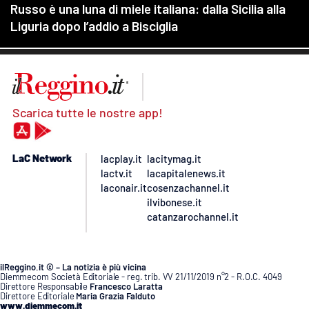
Scarica tutte le nostre app!
LaC Network
lacplay.it
lacitymag.it
lactv.it
lacapitalenews.it
laconair.it
cosenzachannel.it
ilvibonese.it
catanzarochannel.it
ilReggino.it © – La notizia è più vicina
Diemmecom Società Editoriale - reg. trib. VV 21/11/2019 n°2 - R.O.C. 4049
Direttore Responsabile
Francesco Laratta
Direttore Editoriale
Maria Grazia Falduto
www.diemmecom.it