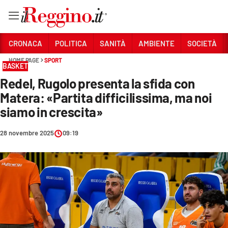
Vai
CRONACA
POLITICA
SANITÀ
AMBIENTE
SOCIETÀ
HOME PAGE
SPORT
BASKET
Sezioni
Redel, Rugolo presenta la sfida con
CRONACA
Matera: «Partita difficilissima, ma noi
POLITICA
siamo in crescita»
SANITÀ
28 novembre 2025
09:19
AMBIENTE
SOCIETÀ
CULTURA
ECONOMIA E LAVORO