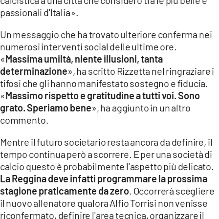
passionali d'Italia».
Un messaggio che ha trovato ulteriore conferma nei
numerosi interventi social delle ultime ore.
«
Massima umiltà, niente illusioni, tanta
determinazione
», ha scritto Rizzetta nel ringraziare i
tifosi che gli hanno manifestato sostegno e fiducia.
«
Massimo rispetto e gratitudine a tutti voi. Sono
grato. Speriamo bene
», ha aggiunto in un altro
commento.
Mentre il futuro societario resta ancora da definire, il
tempo continua però a scorrere. E per una società di
calcio questo è probabilmente l'aspetto più delicato.
La Reggina deve infatti programmare la prossima
stagione praticamente da zero
. Occorrerà scegliere
il nuovo allenatore qualora Alfio Torrisi non venisse
riconfermato, definire l'area tecnica, organizzare il