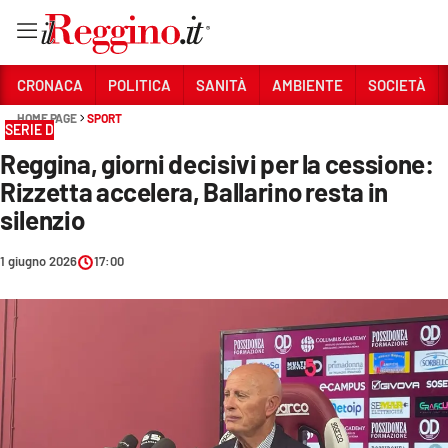
Vai
CRONACA
POLITICA
SANITÀ
AMBIENTE
SOCIETÀ
HOME PAGE
SPORT
SERIE D
Sezioni
Reggina, giorni decisivi per la cessione:
CRONACA
Rizzetta accelera, Ballarino resta in
POLITICA
silenzio
SANITÀ
1 giugno 2026
17:00
AMBIENTE
SOCIETÀ
CULTURA
ECONOMIA E LAVORO