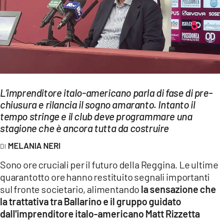
EVENTI
SPORT
Streaming
LAC TV
L’imprenditore italo-americano parla di fase di pre-
LAC NETWORK
chiusura e rilancia il sogno amaranto. Intanto il
tempo stringe e il club deve programmare una
LAC ONAIR
stagione che è ancora tutta da costruire
MELANIA NERI
LaC
Network
Sono ore cruciali per il futuro della Reggina. Le ultime
LACPLAY.IT
quarantotto ore hanno restituito segnali importanti
sul fronte societario, alimentando
la sensazione che
LACTV.IT
la trattativa tra Ballarino e il gruppo guidato
dall'imprenditore italo-americano Matt Rizzetta
LACONAIR.IT