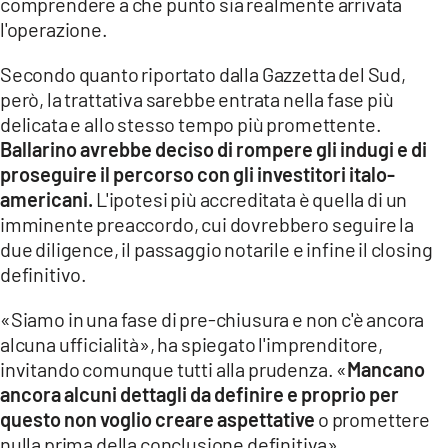
comprendere a che punto sia realmente arrivata
l'operazione.
Secondo quanto riportato dalla Gazzetta del Sud,
però, la trattativa sarebbe entrata nella fase più
delicata e allo stesso tempo più promettente.
Ballarino avrebbe deciso di rompere gli indugi e di
proseguire il percorso con gli investitori italo-
americani.
L'ipotesi più accreditata è quella di un
imminente preaccordo, cui dovrebbero seguire la
due diligence, il passaggio notarile e infine il closing
definitivo.
«Siamo in una fase di pre-chiusura e non c'è ancora
alcuna ufficialità», ha spiegato l'imprenditore,
invitando comunque tutti alla prudenza. «
Mancano
ancora alcuni dettagli da definire e proprio per
questo non voglio creare aspettative
o promettere
nulla prima della conclusione definitiva».