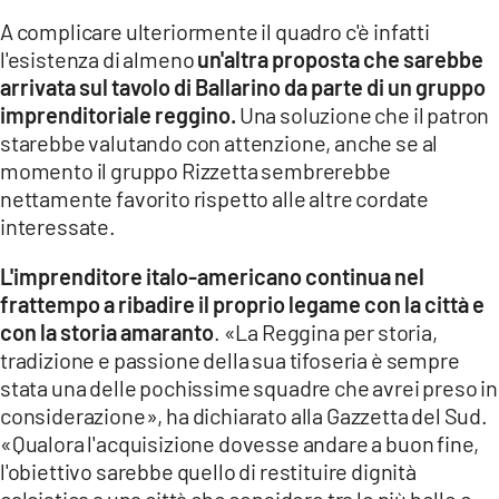
A complicare ulteriormente il quadro c'è infatti
l'esistenza di almeno
un'altra proposta che sarebbe
arrivata sul tavolo di Ballarino da parte di un gruppo
imprenditoriale reggino.
Una soluzione che il patron
starebbe valutando con attenzione, anche se al
momento il gruppo Rizzetta sembrerebbe
nettamente favorito rispetto alle altre cordate
interessate.
L'imprenditore italo-americano continua nel
frattempo a ribadire il proprio legame con la città e
con la storia amaranto
. «La Reggina per storia,
tradizione e passione della sua tifoseria è sempre
stata una delle pochissime squadre che avrei preso in
considerazione», ha dichiarato alla Gazzetta del Sud.
«Qualora l'acquisizione dovesse andare a buon fine,
l'obiettivo sarebbe quello di restituire dignità
calcistica a una città che considero tra le più belle e