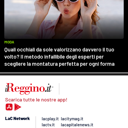
Scarica tutte le nostre app!
LaC Network
lacplay.it
lacitymag.it
lactv.it
lacapitalenews.it