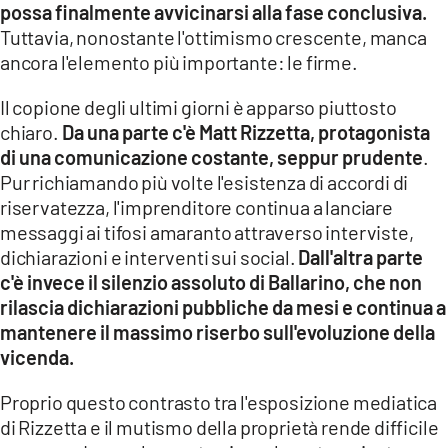
possa finalmente avvicinarsi alla fase conclusiva.
Tuttavia, nonostante l'ottimismo crescente, manca
LACITYMAG.IT
ancora l'elemento più importante: le firme.
ILREGGINO.IT
Il copione degli ultimi giorni è apparso piuttosto
COSENZACHANNEL.IT
chiaro.
Da una parte c'è Matt Rizzetta, protagonista
di una comunicazione costante, seppur prudente
.
ILVIBONESE.IT
Pur richiamando più volte l'esistenza di accordi di
riservatezza, l'imprenditore continua a lanciare
CATANZAROCHANNEL.IT
messaggi ai tifosi amaranto attraverso interviste,
LACAPITALENEWS.IT
dichiarazioni e interventi sui social.
Dall'altra parte
c'è invece il silenzio assoluto di Ballarino, che non
rilascia dichiarazioni pubbliche da mesi e continua a
App
mantenere il massimo riserbo sull'evoluzione della
ANDROID
vicenda.
APPLE
Proprio questo contrasto tra l'esposizione mediatica
di Rizzetta e il mutismo della proprietà rende difficile