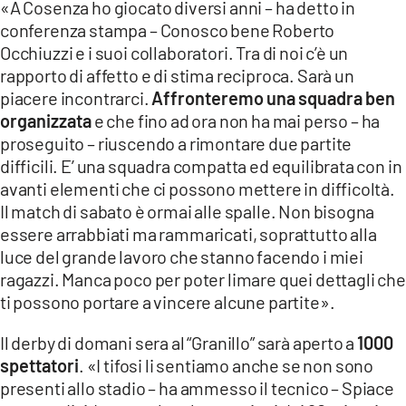
«A Cosenza ho giocato diversi anni – ha detto in
conferenza stampa – Conosco bene Roberto
LACITYMAG.IT
Occhiuzzi e i suoi collaboratori. Tra di noi c’è un
ILREGGINO.IT
rapporto di affetto e di stima reciproca. Sarà un
piacere incontrarci.
Affronteremo una squadra ben
COSENZACHANNEL.IT
organizzata
e che fino ad ora non ha mai perso – ha
proseguito – riuscendo a rimontare due partite
ILVIBONESE.IT
difficili. E’ una squadra compatta ed equilibrata con in
avanti elementi che ci possono mettere in difficoltà.
CATANZAROCHANNEL.IT
Il match di sabato è ormai alle spalle. Non bisogna
LACAPITALENEWS.IT
essere arrabbiati ma rammaricati, soprattutto alla
luce del grande lavoro che stanno facendo i miei
ragazzi. Manca poco per poter limare quei dettagli che
App
ti possono portare a vincere alcune partite».
ANDROID
Il derby di domani sera al “Granillo” sarà aperto a
1000
APPLE
spettatori
. «I tifosi li sentiamo anche se non sono
presenti allo stadio – ha ammesso il tecnico – Spiace