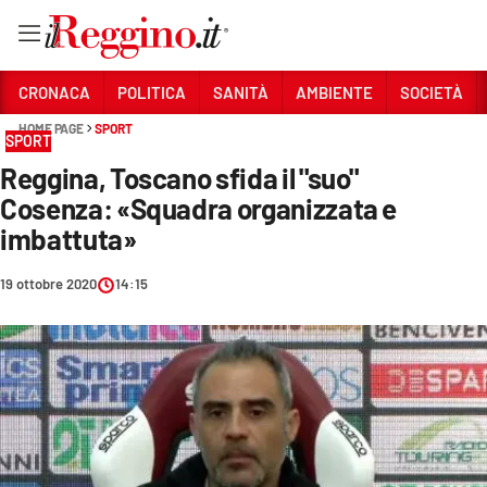
Vai
CRONACA
POLITICA
SANITÀ
AMBIENTE
SOCIETÀ
HOME PAGE
SPORT
SPORT
Sezioni
Reggina, Toscano sfida il "suo"
CRONACA
Cosenza: «Squadra organizzata e
POLITICA
imbattuta»
SANITÀ
19 ottobre 2020
14:15
AMBIENTE
SOCIETÀ
CULTURA
ECONOMIA E LAVORO