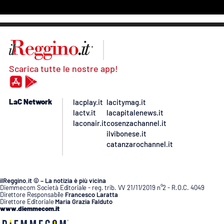
Scarica tutte le nostre app!
LaC Network
lacplay.it
lacitymag.it
lactv.it
lacapitalenews.it
laconair.it
cosenzachannel.it
ilvibonese.it
catanzarochannel.it
ilReggino.it © – La notizia è più vicina
Diemmecom Società Editoriale - reg. trib. VV 21/11/2019 n°2 - R.O.C. 4049
Direttore Responsabile
Francesco Laratta
Direttore Editoriale
Maria Grazia Falduto
www.diemmecom.it