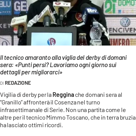
EVENTI
SPORT
Streaming
LAC TV
Il tecnico amaranto alla viglia del derby di domani
LAC NETWORK
sera: «Punti persi? Lavoriamo ogni giorno sui
dettagli per migliorarci»
LAC ONAIR
REDAZIONE
LaC
Vigilia di derby per la
Reggina
che domani sera al
Network
“Granillo” affronterà il Cosenza nel turno
LACPLAY.IT
infrasettimanale di Serie. Non una partita come le
altre per il tecnico Mimmo Toscano, che in terra bruzia
LACTV.IT
ha lasciato ottimi ricordi.
LACONAIR.IT