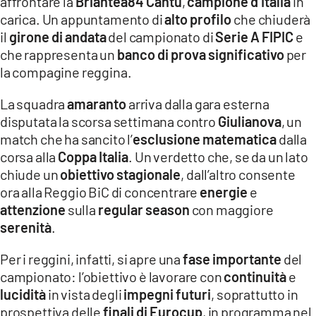
affrontare la
Briantea84 Cantù
,
campione d’Italia
in
carica. Un appuntamento di
alto profilo
che chiuderà
LACITYMAG.IT
il
girone di andata
del campionato di
Serie A FIPIC
e
che rappresenta un
banco di prova significativo
per
ILREGGINO.IT
la compagine reggina.
COSENZACHANNEL.IT
La squadra
amaranto
arriva dalla gara esterna
ILVIBONESE.IT
disputata la scorsa settimana contro
Giulianova
, un
match che ha sancito l’
esclusione matematica
dalla
CATANZAROCHANNEL.IT
corsa alla
Coppa Italia
. Un verdetto che, se da un lato
chiude un
obiettivo stagionale
, dall’altro consente
LACAPITALENEWS.IT
ora alla Reggio BiC di concentrare
energie
e
attenzione
sulla
regular season
con maggiore
App
serenità
.
ANDROID
Per i reggini, infatti, si apre una
fase importante
del
APPLE
campionato: l’obiettivo è lavorare con
continuità
e
lucidità
in vista degli
impegni futuri
, soprattutto in
prospettiva delle
finali di Eurocup
, in programma nel