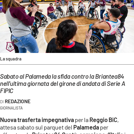
EVENTI
SPORT
Streaming
LAC TV
La squadra
LAC NETWORK
LAC ONAIR
Sabato al Palameda la sfida contro la Briantea84
nell’ultima giornata del girone di andata di Serie A
FIPIC
LaC
Network
REDAZIONE
LACPLAY.IT
GIORNALISTA
LACTV.IT
Nuova trasferta impegnativa
per la
Reggio BiC
,
attesa sabato sul parquet del
Palameda
per
LACONAIR.IT