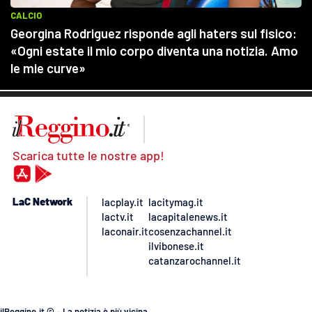
Scarica tutte le nostre app!
LaC Network
lacplay.it
lacitymag.it
lactv.it
lacapitalenews.it
laconair.it
cosenzachannel.it
ilvibonese.it
catanzarochannel.it
ilReggino.it © – La notizia è più vicina