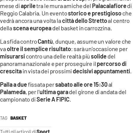
mese di
aprile
tra le mura amiche del
Palacalafiore
di
Reggio Calabria. Un evento
storico e prestigioso
che
vedrà ancora una volta la
città dello Stretto
al centro
della
scena europea
del basket in carrozzina.
La sfida contro
Cantù
, dunque, assume un valore che
va
oltre il semplice risultato
: sarà un’occasione per
misurarsi
contro una delle realtà più
solide
del
panorama nazionale e per proseguire il
percorso di
crescita
in vista dei prossimi
decisivi appuntamenti
.
Palla a due
fissata per
sabato alle ore 15:30
al
Palameda
, per l’
ultima gara
del girone di andata del
campionato di
Serie A FIPIC
.
TAG
BASKET
Sport
Tutti gli articoli di