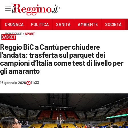
Vai
CRONACA
POLITICA
SANITÀ
AMBIENTE
SOCIETÀ
HOME PAGE
SPORT
BASKET
Sezioni
Reggio BiC a Cantù per chiudere
CRONACA
l’andata: trasferta sul parquet dei
POLITICA
campioni d’Italia come test di livello per
gli amaranto
SANITÀ
16 gennaio 2026
11:33
AMBIENTE
SOCIETÀ
CULTURA
ECONOMIA E LAVORO