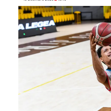
Eventi
Sport
Streaming
LaC TV
Lac Network
LaC OnAir
LaC
Network
lacplay.it
lactv.it