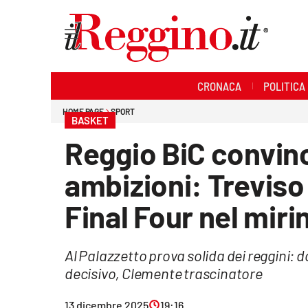
Sezioni
CRONACA
POLITICA
Cronaca
HOME PAGE
SPORT
BASKET
Politica
Reggio BiC convince
Sanità
ambizioni: Treviso
Ambiente
Final Four nel mir
Società
Al Palazzetto prova solida dei reggini: d
Cultura
decisivo, Clemente trascinatore
Economia e lavoro
13 dicembre 2025
19:16