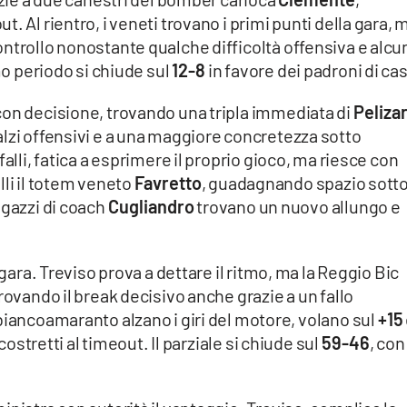
 Al rientro, i veneti trovano i primi punti della gara, m
ntrollo nonostante qualche difficoltà offensiva e alcu
imo periodo si chiude sul
12-8
in favore dei padroni di ca
con decisione, trovando una tripla immediata di
Pelizar
lzi offensivi e a una maggiore concretezza sotto
alli, fatica a esprimere il proprio gioco, ma riesce con
lli il totem veneto
Favretto
, guadagnando spazio sotto
agazzi di coach
Cugliandro
trovano un nuovo allungo e
 gara. Treviso prova a dettare il ritmo, ma la Reggio Bic
rovando il break decisivo anche grazie a un fallo
I biancoamaranto alzano i giri del motore, volano sul
+15
 costretti al timeout. Il parziale si chiude sul
59-46
, con 