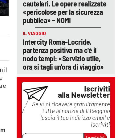
cautelari. Le opere realizzate
«pericolose per la sicurezza
pubblica» – NOMI
IL VIAGGIO
Intercity Roma-Locride,
partenza positiva ma c'è il
nodo tempi: «Servizio utile,
ora si tagli un'ora di viaggio»
 il
ne
a e
Iscriviti
alla Newsletter
Se vuoi ricevere gratuitamente
tutte le notizie di
Il Reggino
lascia il tuo indirizzo email e
iscriviti
om
Iscriviti