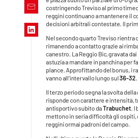
Apple
costringendo Treviso al primo timeout.
reggini continuano a mantenere il co
decisioni arbitrali contestate. Il pr
Vai
Nel secondo quarto Treviso rientra 
rimanendo a contatto grazie ai rimba
canestro. La Reggio Bic, gravata dai f
astuzia a mandare in panchina per fa
plance. Approfittando del bonus, i r
vanno all’intervallo lungo sul
36-32
.
Il terzo periodo segna la svolta della
risponde con carattere e intensità, t
antisportivo subito da
Trabuchet
. 
mettono in seria difficoltà gli ospiti,
reggini ormai padroni del campo.