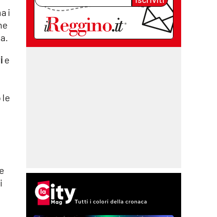
a i
ne
sa.
i
e
 le
e
i