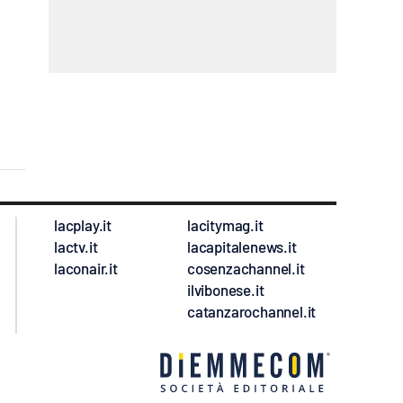
lacplay.it
lacitymag.it
lactv.it
lacapitalenews.it
laconair.it
cosenzachannel.it
ilvibonese.it
catanzarochannel.it