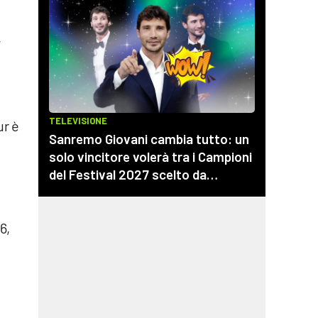
,
a
ur è
6,