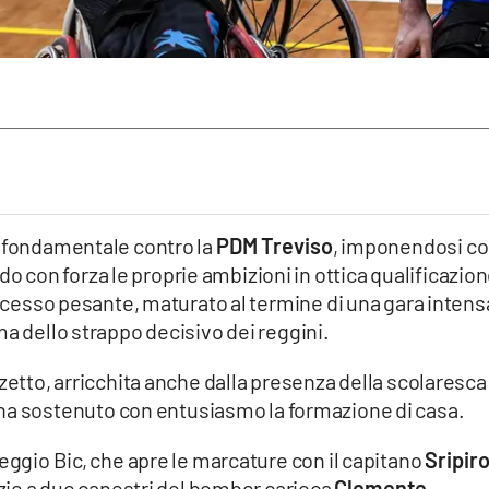
a fondamentale contro la
PDM Treviso
, imponendosi con
do con forza le proprie ambizioni in ottica qualificazio
uccesso pesante, maturato al termine di una gara intens
ma dello strappo decisivo dei reggini.
zzetto, arricchita anche dalla presenza della scolaresca
 ha sostenuto con entusiasmo la formazione di casa.
Reggio Bic, che apre le marcature con il capitano
Sripir
azie a due canestri del bomber carioca
Clemente
,