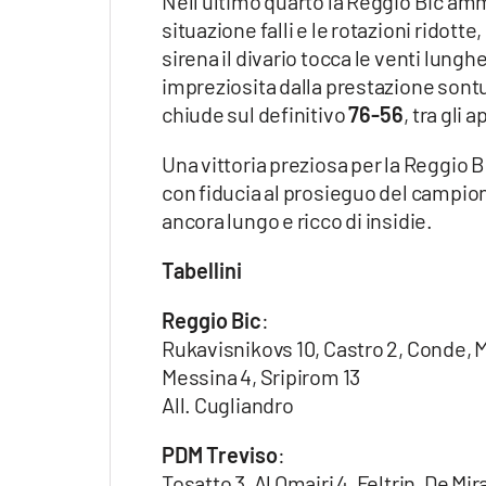
Nell’ultimo quarto la Reggio Bic amm
situazione falli e le rotazioni ridotte,
sirena il divario tocca le venti lun
impreziosita dalla prestazione sont
chiude sul definitivo
76-56
, tra gli 
Una vittoria preziosa per la Reggio B
con fiducia al prosieguo del campio
ancora lungo e ricco di insidie.
Tabellini
Reggio Bic
:
Rukavisnikovs 10, Castro 2, Conde, 
Messina 4, Sripirom 13
All. Cugliandro
PDM Treviso
:
Tosatto 3, Al Omairi 4, Feltrin, De Mir