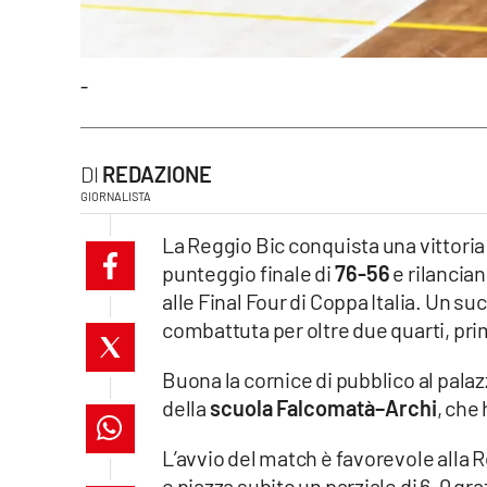
laconair.it
lacitymag.it
-
ilreggino.it
REDAZIONE
cosenzachannel.it
GIORNALISTA
ilvibonese.it
La Reggio Bic conquista una vittori
punteggio finale di
76-56
e rilancian
catanzarochannel.it
alle Final Four di Coppa Italia. Un s
combattuta per oltre due quarti, pri
lacapitalenews.it
Buona la cornice di pubblico al pala
della
scuola Falcomatà–Archi
, che
App
Android
L’avvio del match è favorevole alla 
e piazza subito un parziale di 6-0 gr