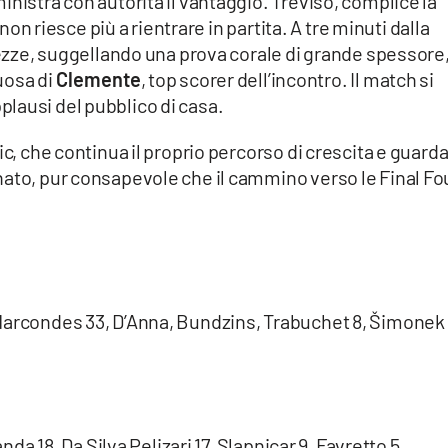
inistra con autorità il vantaggio. Treviso, complice la
 non riesce più a rientrare in partita. A tre minuti dalla
ghezze, suggellando una prova corale di grande spessore
uosa di
Clemente
, top scorer dell’incontro. Il match si
applausi del pubblico di casa.
ic, che continua il proprio percorso di crescita e guard
nato, pur consapevole che il cammino verso le Final Fo
Marcondes 33, D’Anna, Bundzins, Trabuchet 8, Šimonek 
anda 18, Da Silva Pelizari 17, Slapnicar 9, Favretto 5