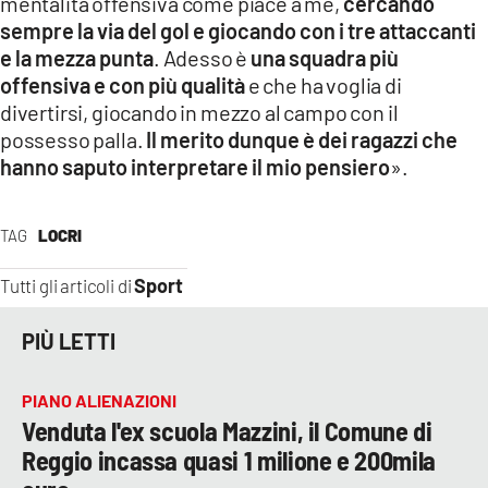
mentalità offensiva come piace a me,
cercando
sempre la via del gol e giocando con i tre attaccanti
e la mezza punta
. Adesso è
una squadra più
offensiva e con più qualità
e che ha voglia di
divertirsi, giocando in mezzo al campo con il
possesso palla.
Il merito dunque è dei ragazzi che
hanno saputo interpretare il mio pensiero
».
TAG
LOCRI
Sport
Tutti gli articoli di
PIÙ LETTI
PIANO ALIENAZIONI
Venduta l'ex scuola Mazzini, il Comune di
Reggio incassa quasi 1 milione e 200mila