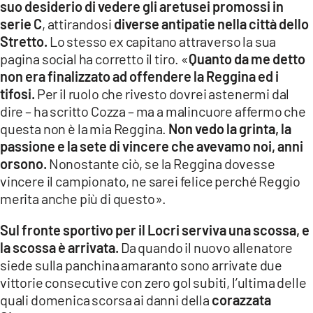
suo desiderio di vedere gli aretusei promossi in
serie C
, attirandosi
diverse antipatie nella città dello
LACITYMAG.IT
Stretto.
Lo stesso ex capitano attraverso la sua
ILREGGINO.IT
pagina social ha corretto il tiro. «
Quanto da me detto
non era finalizzato ad offendere la Reggina ed i
COSENZACHANNEL.IT
tifosi.
Per il ruolo che rivesto dovrei astenermi dal
dire – ha scritto Cozza – ma a malincuore affermo che
ILVIBONESE.IT
questa non è la mia Reggina.
Non vedo la grinta, la
passione e la sete di vincere che avevamo noi, anni
CATANZAROCHANNEL.IT
orsono.
Nonostante ciò, se la Reggina dovesse
LACAPITALENEWS.IT
vincere il campionato, ne sarei felice perché Reggio
merita anche più di questo».
App
Sul fronte sportivo per il Locri serviva una scossa, e
ANDROID
la scossa è arrivata.
Da quando il nuovo allenatore
siede sulla panchina amaranto sono arrivate due
APPLE
vittorie consecutive con zero gol subiti, l’ultima delle
quali domenica scorsa ai danni della
corazzata