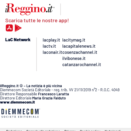
Scarica tutte le nostre app!
LaC Network
lacplay.it
lacitymag.it
lactv.it
lacapitalenews.it
laconair.it
cosenzachannel.it
ilvibonese.it
catanzarochannel.it
ilReggino.it © – La notizia è più vicina
Diemmecom Società Editoriale - reg. trib. VV 21/11/2019 n°2 - R.O.C. 4049
Direttore Responsabile
Francesco Laratta
Direttore Editoriale
Maria Grazia Falduto
www.diemmecom.it