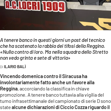
EVENTI
SPORT
Streaming
A tenere banco in questi giorni un post del tecnico
LAC TV
che ha scatenato la rabbia dei tifosi della Reggina.
LAC NETWORK
«Nulla contro di loro. Ma nella squadra dello Stretto
non vedo grinta e sete di vittoria»
LAC ONAIR
ILARIO BALÌ
LaC
Vincendo domenica contro il Siracusa ha
Network
involontariamente fatto anche un favore alla
LACPLAY.IT
Reggina
, accorciando la classifica in chiave
promozione. A tenere banco tuttavia alla vigilia del
LACTV.IT
turno infrasettimanale del campionato di serie D sono
state
alcune dichiarazioni di Ciccio Cozza riguardo il
LACONAIR.IT