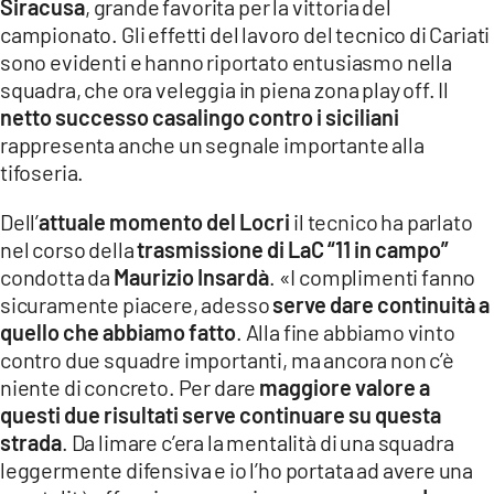
Siracusa
, grande favorita per la vittoria del
campionato. Gli effetti del lavoro del tecnico di Cariati
sono evidenti e hanno riportato entusiasmo nella
squadra, che ora veleggia in piena zona play off. Il
netto successo casalingo contro i siciliani
rappresenta anche un segnale importante alla
tifoseria.
Dell’
attuale momento del Locri
il tecnico ha parlato
nel corso della
trasmissione di LaC “11 in campo”
condotta da
Maurizio Insardà
. «I complimenti fanno
sicuramente piacere, adesso
serve dare continuità a
quello che abbiamo fatto
. Alla fine abbiamo vinto
contro due squadre importanti, ma ancora non c’è
niente di concreto. Per dare
maggiore valore a
questi due risultati serve continuare su questa
strada
. Da limare c’era la mentalità di una squadra
leggermente difensiva e io l’ho portata ad avere una