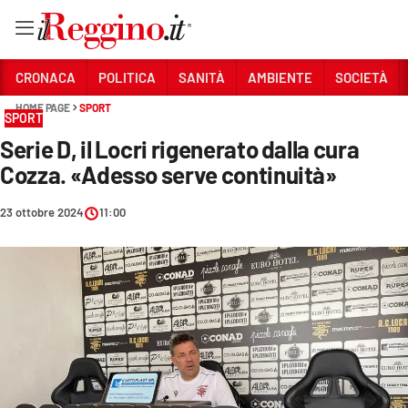
Vai
CRONACA
POLITICA
SANITÀ
AMBIENTE
SOCIETÀ
HOME PAGE
SPORT
SPORT
Sezioni
Serie D, il Locri rigenerato dalla cura
CRONACA
Cozza. «Adesso serve continuità»
POLITICA
23 ottobre 2024
11:00
SANITÀ
AMBIENTE
SOCIETÀ
CULTURA
ECONOMIA E LAVORO