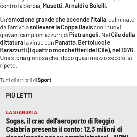
contro la Serbia,
Musetti, Arnaldi e Bolelli
.
Un’
emozione grande che accende l’Italia
, culminato
dall’arrivo a
sollevare la Coppa Davis
con i nuovi
giovani campioni azzurri,di
Pietrangeli
. Nel
Cile della
dittatura
la vinse con
Panatta, Bertolucci e
Barazzutti (i quattro moschettieri del Cile), nel 1976.
Una storia gloriosa che, dopo quasi mezzo secolo, si
ripete.
Sport
Tutti gli articoli di
PIÙ LETTI
LA STANGATA
Sogas, il crac dell’aeroporto di Reggio
Calabria presenta il conto: 12,3 milioni di