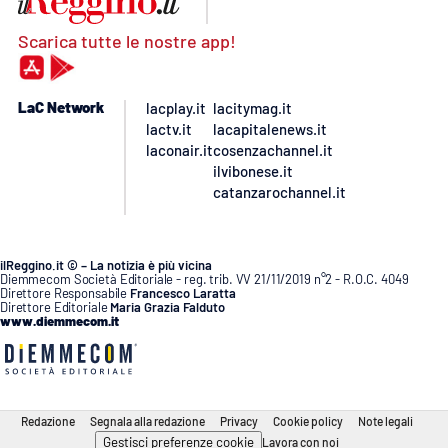
Scarica tutte le nostre app!
LaC Network
lacplay.it
lacitymag.it
lactv.it
lacapitalenews.it
laconair.it
cosenzachannel.it
ilvibonese.it
catanzarochannel.it
ilReggino.it © – La notizia è più vicina
Diemmecom Società Editoriale - reg. trib. VV 21/11/2019 n°2 - R.O.C. 4049
Direttore Responsabile
Francesco Laratta
Direttore Editoriale
Maria Grazia Falduto
www.diemmecom.it
Redazione
Segnala alla redazione
Privacy
Cookie policy
Note legali
Gestisci preferenze cookie
Lavora con noi