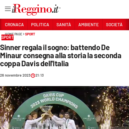
Vai
CRONACA
POLITICA
SANITÀ
AMBIENTE
SOCIETÀ
HOME PAGE
SPORT
SPORT
Sezioni
Sinner regala il sogno: battendo De
CRONACA
Minaur consegna alla storia la seconda
POLITICA
coppa Davis dell'Italia
SANITÀ
26 novembre 2023
21:13
AMBIENTE
SOCIETÀ
CULTURA
ECONOMIA E LAVORO