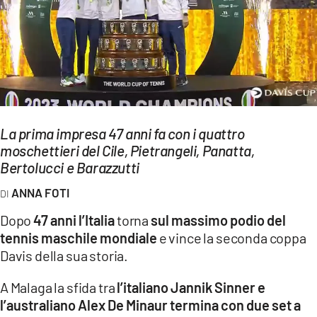
EVENTI
SPORT
Streaming
LAC TV
La prima impresa 47 anni fa con i quattro
LAC NETWORK
moschettieri del Cile, Pietrangeli, Panatta,
Bertolucci e Barazzutti
LAC ONAIR
ANNA FOTI
LaC
Dopo
47 anni l’Italia
torna
sul massimo podio del
Network
tennis maschile mondiale
e vince la seconda coppa
LACPLAY.IT
Davis della sua storia.
LACTV.IT
A Malaga la sfida tra
l’italiano Jannik Sinner e
l’australiano Alex De Minaur termina con due set a
LACONAIR.IT