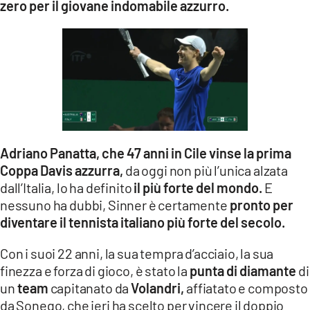
zero per il giovane indomabile azzurro.
LACITYMAG.IT
ILREGGINO.IT
COSENZACHANNEL.IT
ILVIBONESE.IT
CATANZAROCHANNEL.IT
Adriano Panatta, che 47 anni in Cile vinse la prima
Coppa Davis azzurra,
da oggi non più l’unica alzata
LACAPITALENEWS.IT
dall’Italia, lo ha definito
il più forte del mondo.
E
nessuno ha dubbi, Sinner è certamente
pronto per
App
diventare il tennista italiano più forte del secolo.
ANDROID
Con i suoi 22 anni, la sua tempra d’acciaio, la sua
APPLE
finezza e forza di gioco, è stato la
punta di diamante
di
un
team
capitanato da
Volandri,
affiatato e composto
da Sonego, che ieri ha scelto per vincere il doppio