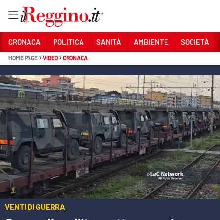
Vai
CRONACA
POLITICA
SANITÀ
AMBIENTE
SOCIETÀ
HOME PAGE
VIDEO
CRONACA
Sezioni
CRONACA
POLITICA
SANITÀ
AMBIENTE
SOCIETÀ
CULTURA
VENTI DI GUERRA
ECONOMIA E LAVORO