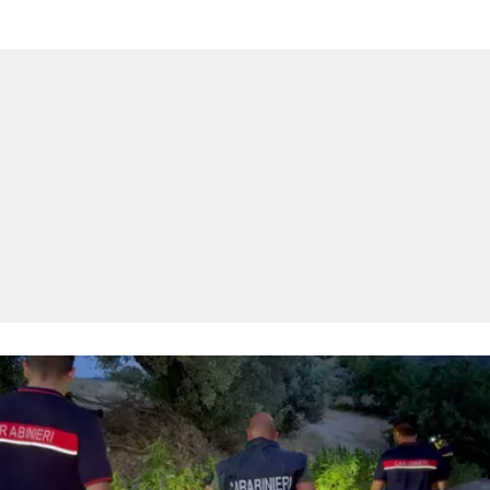
LACITYMAG.IT
ILREGGINO.IT
COSENZACHANNEL.IT
ILVIBONESE.IT
CATANZAROCHANNEL.IT
LACAPITALENEWS.IT
App
ANDROID
APPLE