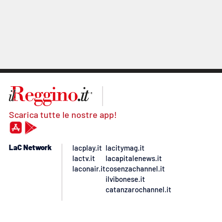
Scarica tutte le nostre app!
LaC Network
lacplay.it
lacitymag.it
lactv.it
lacapitalenews.it
laconair.it
cosenzachannel.it
ilvibonese.it
catanzarochannel.it