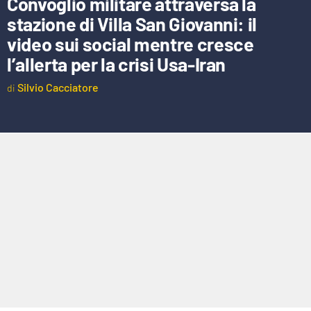
Convoglio militare attraversa la
EVENTI
stazione di Villa San Giovanni: il
video sui social mentre cresce
SPORT
l’allerta per la crisi Usa-Iran
Streaming
Silvio Cacciatore
LAC TV
LAC NETWORK
LAC ONAIR
LaC
Network
LACPLAY.IT
LACTV.IT
LACONAIR.IT