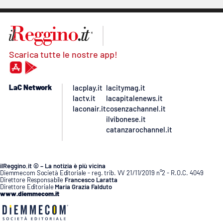
Scarica tutte le nostre app!
LaC Network
lacplay.it
lacitymag.it
lactv.it
lacapitalenews.it
laconair.it
cosenzachannel.it
ilvibonese.it
catanzarochannel.it
ilReggino.it © – La notizia è più vicina
Diemmecom Società Editoriale - reg. trib. VV 21/11/2019 n°2 - R.O.C. 4049
Direttore Responsabile
Francesco Laratta
Direttore Editoriale
Maria Grazia Falduto
www.diemmecom.it