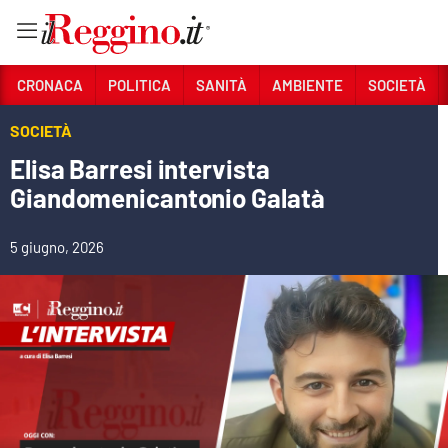
Vai
CRONACA
POLITICA
SANITÀ
AMBIENTE
SOCIETÀ
SOCIETÀ
Sezioni
Elisa Barresi intervista
CRONACA
Giandomenicantonio Galatà
POLITICA
5 giugno, 2026
SANITÀ
AMBIENTE
SOCIETÀ
CULTURA
ECONOMIA E LAVORO