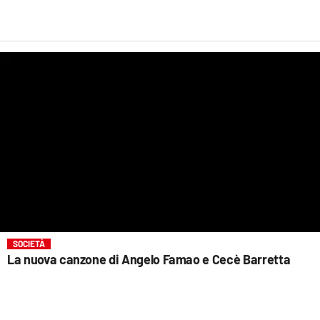
LACITYMAG.IT
ILREGGINO.IT
COSENZACHANNEL.IT
ILVIBONESE.IT
CATANZAROCHANNEL.IT
LACAPITALENEWS.IT
App
ANDROID
SOCIETÀ
La nuova canzone di Angelo Famao e Cecè Barretta
APPLE