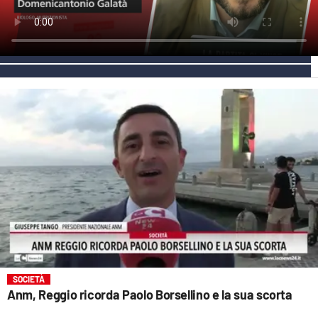
EVENTI
SPORT
Streaming
LAC TV
LAC NETWORK
LAC ONAIR
LaC
Network
LACPLAY.IT
SOCIETÀ
LACTV.IT
Anm, Reggio ricorda Paolo Borsellino e la sua scorta
LACONAIR.IT