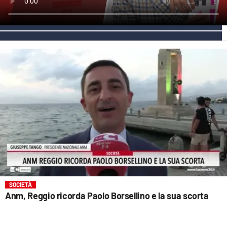
EVENTI
SPORT
Streaming
LAC TV
LAC NETWORK
LAC ONAIR
LaC
Network
LACPLAY.IT
SOCIETÀ
Anm, Reggio ricorda Paolo Borsellino e la sua scorta
LACTV.IT
LACONAIR.IT