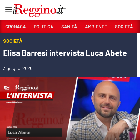
Vai
CRONACA
POLITICA
SANITÀ
AMBIENTE
SOCIETÀ
SOCIETÀ
Sezioni
Elisa Barresi intervista Luca Abete
CRONACA
POLITICA
3 giugno, 2026
SANITÀ
AMBIENTE
SOCIETÀ
CULTURA
ECONOMIA E LAVORO