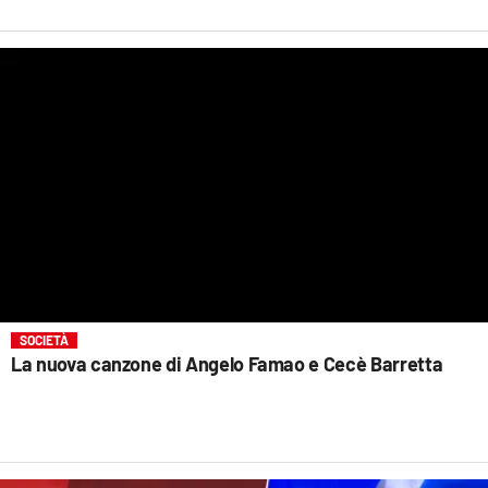
LACITYMAG.IT
ILREGGINO.IT
COSENZACHANNEL.IT
ILVIBONESE.IT
CATANZAROCHANNEL.IT
LACAPITALENEWS.IT
App
SOCIETÀ
La nuova canzone di Angelo Famao e Cecè Barretta
ANDROID
APPLE