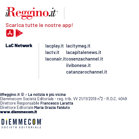
Scarica tutte le nostre app!
LaC Network
lacplay.it
lacitymag.it
lactv.it
lacapitalenews.it
laconair.it
cosenzachannel.it
ilvibonese.it
catanzarochannel.it
ilReggino.it © – La notizia è più vicina
Diemmecom Società Editoriale - reg. trib. VV 21/11/2019 n°2 - R.O.C. 4049
Direttore Responsabile
Francesco Laratta
Direttore Editoriale
Maria Grazia Falduto
www.diemmecom.it