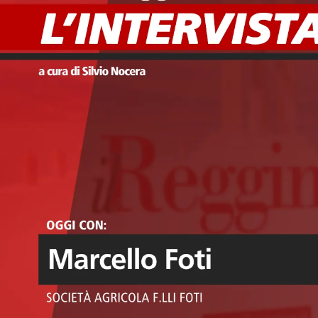
Eventi
Sport
Streaming
LaC TV
Lac Network
LaC OnAir
LaC
Network
lacplay.it
lactv.it