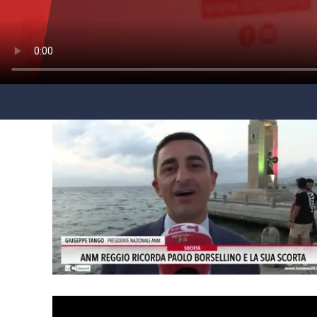
laconair.it
lacitymag.it
ilreggino.it
cosenzachannel.it
ilvibonese.it
catanzarochannel.it
lacapitalenews.it
App
Android