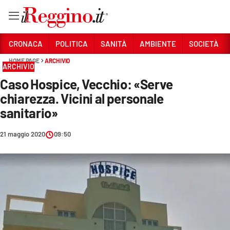
Vai
CRONACA
POLITICA
SANITÀ
AMBIENTE
SOCIETÀ
HOME PAGE
ARCHIVIO
ARCHIVIO
Sezioni
Caso Hospice, Vecchio: «Serve
CRONACA
chiarezza. Vicini al personale
POLITICA
sanitario»
SANITÀ
21 maggio 2020
09:50
AMBIENTE
SOCIETÀ
CULTURA
ECONOMIA E LAVORO