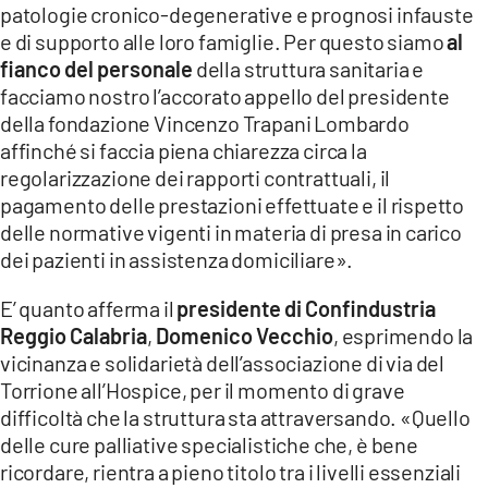
patologie cronico-degenerative e prognosi infauste
LACITYMAG.IT
e di supporto alle loro famiglie. Per questo siamo
al
fianco del personale
della struttura sanitaria e
ILREGGINO.IT
facciamo nostro l’accorato appello del presidente
della fondazione Vincenzo Trapani Lombardo
COSENZACHANNEL.IT
affinché si faccia piena chiarezza circa la
regolarizzazione dei rapporti contrattuali, il
ILVIBONESE.IT
pagamento delle prestazioni effettuate e il rispetto
CATANZAROCHANNEL.IT
delle normative vigenti in materia di presa in carico
dei pazienti in assistenza domiciliare».
LACAPITALENEWS.IT
E’ quanto afferma il
presidente di Confindustria
Reggio Calabria
,
Domenico Vecchio
, esprimendo la
App
vicinanza e solidarietà dell’associazione di via del
ANDROID
Torrione all’Hospice, per il momento di grave
difficoltà che la struttura sta attraversando. «Quello
APPLE
delle cure palliative specialistiche che, è bene
ricordare, rientra a pieno titolo tra i livelli essenziali