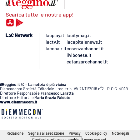
Scarica tutte le nostre app!
LaC Network
lacplay.it
lacitymag.it
lactv.it
lacapitalenews.it
laconair.it
cosenzachannel.it
ilvibonese.it
catanzarochannel.it
ilReggino.it © – La notizia è più vicina
Diemmecom Società Editoriale - reg. trib. VV 21/11/2019 n°2 - R.O.C. 4049
Direttore Responsabile
Francesco Laratta
Direttore Editoriale
Maria Grazia Falduto
www.diemmecom.it
Redazione
Segnala alla redazione
Privacy
Cookie policy
Note legali
Gestisci preferenze cookie
Lavora con noi