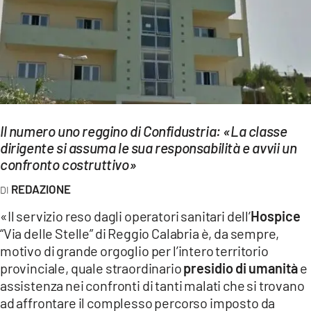
EVENTI
SPORT
Streaming
LAC TV
Il numero uno reggino di Confidustria: «La classe
LAC NETWORK
dirigente si assuma le sua responsabilità e avvii un
confronto costruttivo»
LAC ONAIR
REDAZIONE
LaC
«Il servizio reso dagli operatori sanitari dell’
Hospice
Network
“Via delle Stelle” di Reggio Calabria è, da sempre,
LACPLAY.IT
motivo di grande orgoglio per l’intero territorio
provinciale, quale straordinario
presidio di umanità
e
LACTV.IT
assistenza nei confronti di tanti malati che si trovano
ad affrontare il complesso percorso imposto da
LACONAIR.IT