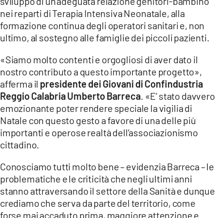
sviluppo di un’adeguata relazione genitori-bambino
nei reparti di Terapia Intensiva Neonatale, alla
formazione continua degli operatori sanitari e, non
ultimo, al sostegno alle famiglie dei piccoli pazienti.
«Siamo molto contenti e orgogliosi di aver dato il
nostro contributo a questo importante progetto»,
afferma il
presidente dei Giovani di Confindustria
Reggio Calabria Umberto Barreca
. «E’ stato davvero
emozionante poter rendere speciale la vigilia di
Natale con questo gesto a favore di una delle più
importanti e operose realtà dell’associazionismo
cittadino.
Conosciamo tutti molto bene – evidenzia Barreca – le
problematiche e le criticità che negli ultimi anni
stanno attraversando il settore della Sanità e dunque
crediamo che serva da parte del territorio, come
forse mai accaduto prima, maggiore attenzione e