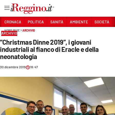
Vai
CRONACA
POLITICA
SANITÀ
AMBIENTE
SOCIETÀ
HOME PAGE
ARCHIVIO
ARCHIVIO
Sezioni
“Christmas Dinne 2019”, i giovani
CRONACA
industriali al fianco di Eracle e della
POLITICA
neonatologia
SANITÀ
30 dicembre 2019
16:47
AMBIENTE
SOCIETÀ
CULTURA
ECONOMIA E LAVORO