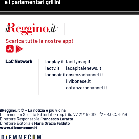
Scarica tutte le nostre app!
LaC Network
lacplay.it
lacitymag.it
lactv.it
lacapitalenews.it
laconair.it
cosenzachannel.it
ilvibonese.it
catanzarochannel.it
ilReggino.it © – La notizia è più vicina
Diemmecom Società Editoriale - reg. trib. VV 21/11/2019 n°2 - R.O.C. 4049
Direttore Responsabile
Francesco Laratta
Direttore Editoriale
Maria Grazia Falduto
www.diemmecom.it