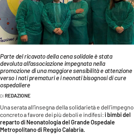
EVENTI
SPORT
Streaming
LAC TV
Parte del ricavato della cena solidale è stata
LAC NETWORK
devoluta all’associazione impegnata nella
promozione di una maggiore sensibilità e attenzione
LAC ONAIR
verso i nati prematuri e i neonati bisognosi di cure
ospedaliere
LaC
REDAZIONE
Network
LACPLAY.IT
Una serata all’insegna della solidarietà e dell’impegno
concreto a favore dei più deboli e indifesi:
i bimbi del
LACTV.IT
reparto di Neonatologia del Grande Ospedale
Metropolitano di Reggio Calabria.
LACONAIR.IT