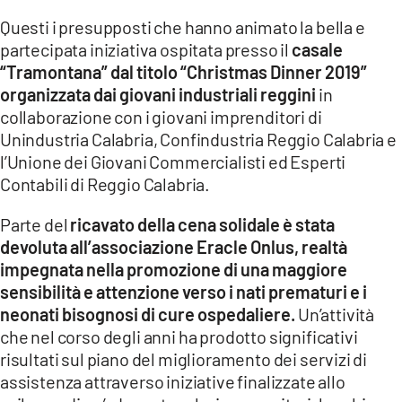
Questi i presupposti che hanno animato la bella e
LACITYMAG.IT
partecipata iniziativa ospitata presso il
casale
ILREGGINO.IT
“Tramontana” dal titolo “Christmas Dinner 2019”
organizzata dai giovani industriali reggini
in
COSENZACHANNEL.IT
collaborazione con i giovani imprenditori di
Unindustria Calabria, Confindustria Reggio Calabria e
ILVIBONESE.IT
l’Unione dei Giovani Commercialisti ed Esperti
Contabili di Reggio Calabria.
CATANZAROCHANNEL.IT
Parte del
ricavato della cena solidale è stata
LACAPITALENEWS.IT
devoluta all’associazione Eracle Onlus, realtà
impegnata nella promozione di una maggiore
App
sensibilità e attenzione verso i nati prematuri e i
ANDROID
neonati bisognosi di cure ospedaliere.
Un’attività
che nel corso degli anni ha prodotto significativi
APPLE
risultati sul piano del miglioramento dei servizi di
assistenza attraverso iniziative finalizzate allo