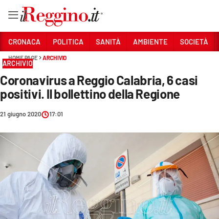
Vai
CRONACA
POLITICA
SANITÀ
AMBIENTE
SOCIETÀ
HOME PAGE
ARCHIVIO
ARCHIVIO
Sezioni
Coronavirus a Reggio Calabria, 6 casi
CRONACA
positivi. Il bollettino della Regione
POLITICA
21 giugno 2020
17:01
SANITÀ
AMBIENTE
SOCIETÀ
CULTURA
ECONOMIA E LAVORO