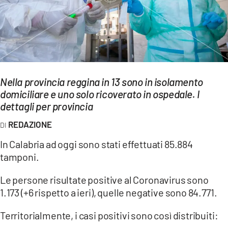
EVENTI
SPORT
Streaming
Nella provincia reggina in 13 sono in isolamento
LAC TV
domiciliare e uno solo ricoverato in ospedale. I
LAC NETWORK
dettagli per provincia
REDAZIONE
LAC ONAIR
In Calabria ad oggi sono stati effettuati 85.884
LaC
tamponi.
Network
Le persone risultate positive al Coronavirus sono
LACPLAY.IT
1.173 (+6 rispetto a ieri), quelle negative sono 84.771.
LACTV.IT
Territorialmente, i casi positivi sono così distribuiti:
LACONAIR.IT