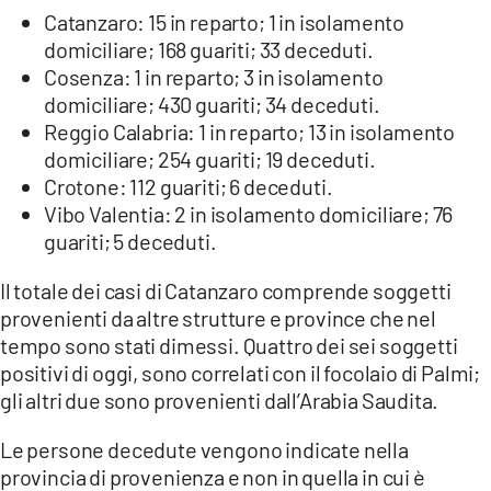
Catanzaro: 15 in reparto; 1 in isolamento
LACITYMAG.IT
domiciliare; 168 guariti; 33 deceduti.
Cosenza: 1 in reparto; 3 in isolamento
ILREGGINO.IT
domiciliare; 430 guariti; 34 deceduti.
Reggio Calabria: 1 in reparto; 13 in isolamento
COSENZACHANNEL.IT
domiciliare; 254 guariti; 19 deceduti.
ILVIBONESE.IT
Crotone: 112 guariti; 6 deceduti.
Vibo Valentia: 2 in isolamento domiciliare; 76
CATANZAROCHANNEL.IT
guariti; 5 deceduti.
LACAPITALENEWS.IT
Il totale dei casi di Catanzaro comprende soggetti
provenienti da altre strutture e province che nel
App
tempo sono stati dimessi. Quattro dei sei soggetti
positivi di oggi, sono correlati con il focolaio di Palmi;
ANDROID
gli altri due sono provenienti dall’Arabia Saudita.
APPLE
Le persone decedute vengono indicate nella
provincia di provenienza e non in quella in cui è