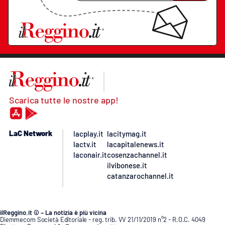
Scarica tutte le nostre app!
LaC Network
lacplay.it
lacitymag.it
lactv.it
lacapitalenews.it
laconair.it
cosenzachannel.it
ilvibonese.it
catanzarochannel.it
ilReggino.it © – La notizia è più vicina
Diemmecom Società Editoriale - reg. trib. VV 21/11/2019 n°2 - R.O.C. 4049