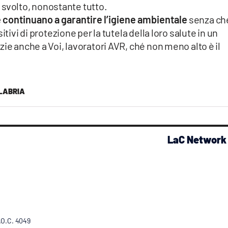
ro svolto, nonostante tutto.
 continuano a garantire l’igiene ambientale
senza ch
tivi di protezione per la tutela della loro salute in un
ie anche a Voi, lavoratori AVR, ché non meno alto è il
LABRIA
LaC Network
R.O.C. 4049