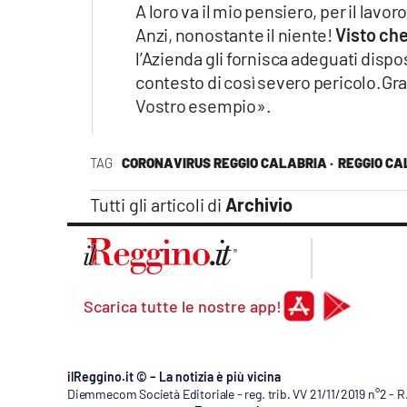
A loro va il mio pensiero, per il lavo
Apple
Anzi, nonostante il niente!
Visto che
l’Azienda gli fornisca adeguati disposi
contesto di così severo pericolo.Graz
Vostro esempio».
Vai
TAG
CORONAVIRUS REGGIO CALABRIA ·
REGGIO CA
Tutti gli articoli di
Archivio
Scarica tutte le nostre app!
ilReggino.it © – La notizia è più vicina
Diemmecom Società Editoriale - reg. trib. VV 21/11/2019 n°2 - 