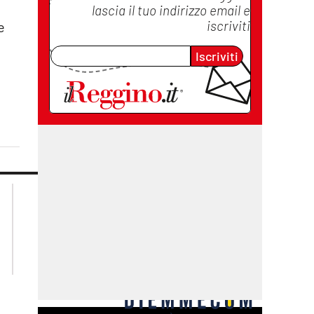
lascia il tuo indirizzo email e
iscriviti
e
Iscriviti
lacplay.it
lacitymag.it
lactv.it
lacapitalenews.it
laconair.it
cosenzachannel.it
ilvibonese.it
catanzarochannel.it