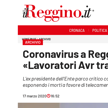
Sezioni
CRONACA
POLITICA
Cronaca
HOME PAGE
ARCHIVIO
ARCHIVIO
Politica
Coronavirus a Reg
Sanità
«Lavoratori Avr tra
Ambiente
L'ex presidente dell'Ente parco critico c
Società
esponendo i morti a favore di telecame
Cultura
17 marzo 2020
16:52
Economia e lavoro