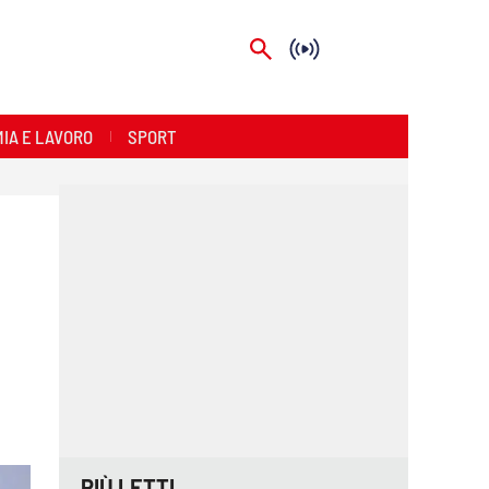
IA E LAVORO
SPORT
PIÙ LETTI