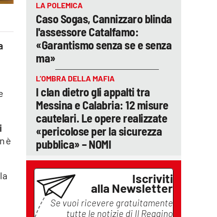
LA POLEMICA
Caso Sogas, Cannizzaro blinda
l'assessore Catalfamo:
«Garantismo senza se e senza
a
ma»
L’OMBRA DELLA MAFIA
I clan dietro gli appalti tra
e
Messina e Calabria: 12 misure
cautelari. Le opere realizzate
i
«pericolose per la sicurezza
n è
pubblica» – NOMI
la
Iscriviti
alla Newsletter
Se vuoi ricevere gratuitamente
tutte le notizie di
Il Reggino