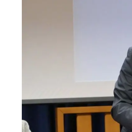
Eventi
Sport
Streaming
LaC TV
Lac Network
LaC OnAir
LaC
Network
lacplay.it
lactv.it