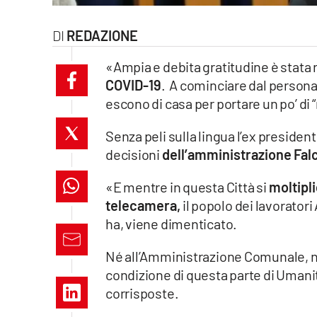
laconair.it
REDAZIONE
lacitymag.it
«Ampia e debita gratitudine è stata r
COVID-19
. A cominciare dal personal
ilreggino.it
escono di casa per portare un po’ di
cosenzachannel.it
Senza peli sulla lingua l’ex preside
decisioni
dell’amministrazione Fa
ilvibonese.it
«E mentre in questa Città si
moltipli
catanzarochannel.it
telecamera,
il popolo dei lavorator
lacapitalenews.it
ha, viene dimenticato.
Né all’Amministrazione Comunale, né
App
condizione di questa parte di Umanit
Android
corrisposte.