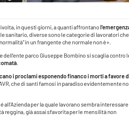
ivolta, in questi giorni, a quanti affrontano
l’emergenz
e sanitario, diverse sono le categorie di lavoratori che
 “normalità” in un frangente che normale non è».
nte dell’ente parco Giuseppe Bombino si scaglia contro l
lcomatà
.
cano i proclami esponendo financo i morti a favore d
i AVR, che di santi famosi in paradiso evidentemente no
 all’Azienda per la quale lavorano sembra interessare 
à reggina, già assai sfavorita per le mensilità non