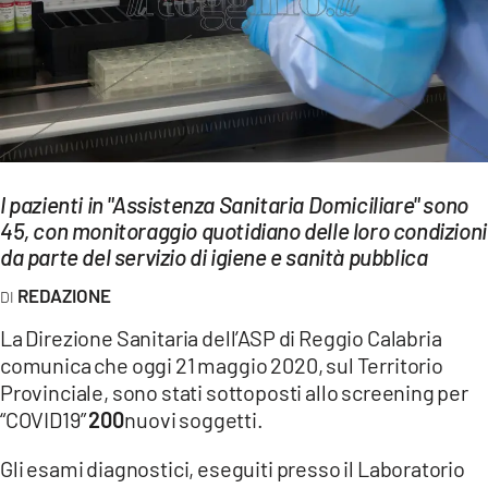
EVENTI
SPORT
Streaming
LAC TV
I pazienti in "Assistenza Sanitaria Domiciliare" sono
LAC NETWORK
45, con monitoraggio quotidiano delle loro condizioni
da parte del servizio di igiene e sanità pubblica
LAC ONAIR
REDAZIONE
LaC
La Direzione Sanitaria dell’ASP di Reggio Calabria
Network
comunica che oggi 21 maggio 2020, sul Territorio
LACPLAY.IT
Provinciale, sono stati sottoposti allo screening per
“COVID19”
200
nuovi soggetti.
LACTV.IT
Gli esami diagnostici, eseguiti presso il Laboratorio
LACONAIR.IT