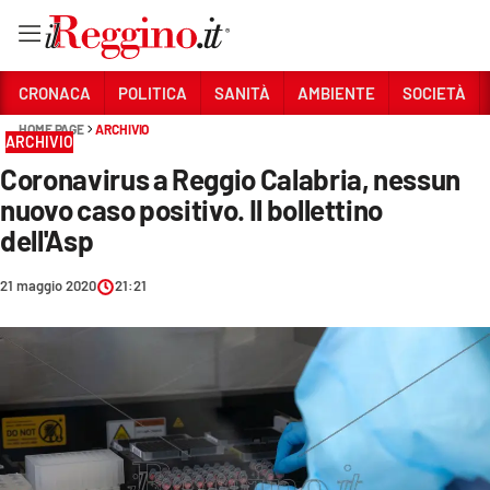
Vai
CRONACA
POLITICA
SANITÀ
AMBIENTE
SOCIETÀ
HOME PAGE
ARCHIVIO
ARCHIVIO
Sezioni
Coronavirus a Reggio Calabria, nessun
CRONACA
nuovo caso positivo. Il bollettino
POLITICA
dell'Asp
SANITÀ
21 maggio 2020
21:21
AMBIENTE
SOCIETÀ
CULTURA
ECONOMIA E LAVORO