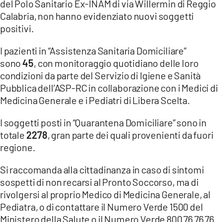
del Polo Sanitario Ex-INAM di via Willermin di Reggio
Calabria, non hanno evidenziato nuovi soggetti
LACITYMAG.IT
positivi.
ILREGGINO.IT
I pazienti in “Assistenza Sanitaria Domiciliare”
COSENZACHANNEL.IT
sono
45
, con monitoraggio quotidiano delle loro
condizioni da parte del Servizio di Igiene e Sanità
ILVIBONESE.IT
Pubblica dell’ASP-RC in collaborazione con i Medici di
Medicina Generale e i Pediatri di Libera Scelta.
CATANZAROCHANNEL.IT
I soggetti posti in “Quarantena Domiciliare” sono in
LACAPITALENEWS.IT
totale
2278
, gran parte dei quali provenienti da fuori
regione.
App
Si raccomanda alla cittadinanza in caso di sintomi
ANDROID
sospetti di non recarsi al Pronto Soccorso, ma di
APPLE
rivolgersi al proprio Medico di Medicina Generale, al
Pediatra, o di contattare il Numero Verde 1500 del
Ministero della Salute o il Numero Verde 800 76 76 76