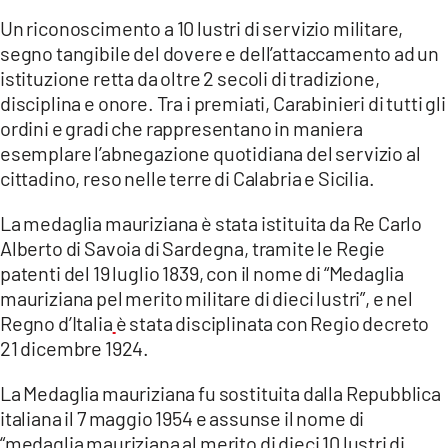
Un riconoscimento a 10 lustri di servizio militare,
LACITYMAG.IT
segno tangibile del dovere e dell’attaccamento ad un
istituzione retta da oltre 2 secoli di tradizione,
ILREGGINO.IT
disciplina e onore. Tra i premiati, Carabinieri di tutti gli
COSENZACHANNEL.IT
ordini e gradi che rappresentano in maniera
esemplare l’abnegazione quotidiana del servizio al
ILVIBONESE.IT
cittadino, reso nelle terre di Calabria e Sicilia.
CATANZAROCHANNEL.IT
La medaglia mauriziana è stata istituita da Re Carlo
Alberto di Savoia di Sardegna, tramite le Regie
LACAPITALENEWS.IT
patenti del 19 luglio 1839, con il nome di “Medaglia
mauriziana pel merito militare di dieci lustri”, e nel
App
Regno d’Italia
è stata disciplinata con Regio decreto
ANDROID
21 dicembre 1924.
APPLE
La Medaglia mauriziana fu sostituita dalla Repubblica
italiana il 7 maggio 1954 e assunse il nome di
“medaglia mauriziana al merito di dieci 10 lustri di