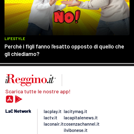
Scarica tutte le nostre app!
LaC Network
lacplay.it
lacitymag.it
lactv.it
lacapitalenews.it
laconair.it
cosenzachannel.it
ilvibonese.it