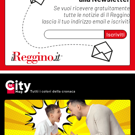
Se vuoi ricevere gratuitamente
tutte le notizie di
Il Reggino
lascia il tuo indirizzo email e iscriviti
Iscriviti