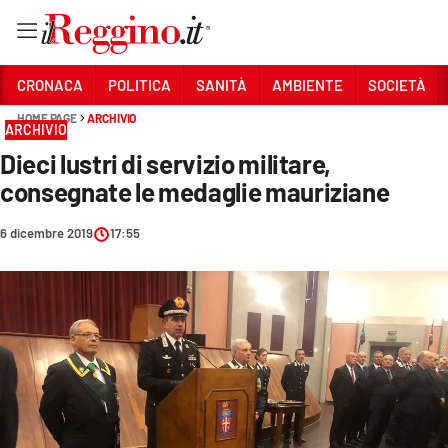
Vai
CRONACA
POLITICA
SANITÀ
AMBIENTE
SOCIETÀ
HOME PAGE
ARCHIVIO
ARCHIVIO
Sezioni
Dieci lustri di servizio militare,
CRONACA
consegnate le medaglie mauriziane
POLITICA
6 dicembre 2019
17:55
SANITÀ
AMBIENTE
SOCIETÀ
CULTURA
ECONOMIA E LAVORO