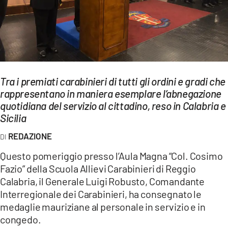
EVENTI
SPORT
Streaming
Tra i premiati carabinieri di tutti gli ordini e gradi che
LAC TV
rappresentano in maniera esemplare l’abnegazione
LAC NETWORK
quotidiana del servizio al cittadino, reso in Calabria e
Sicilia
LAC ONAIR
REDAZIONE
LaC
Questo pomeriggio presso l’Aula Magna “Col. Cosimo
Network
Fazio” della Scuola Allievi Carabinieri di Reggio
LACPLAY.IT
Calabria, il Generale Luigi Robusto, Comandante
Interregionale dei Carabinieri, ha consegnato le
LACTV.IT
medaglie mauriziane al personale in servizio e in
congedo.
LACONAIR.IT