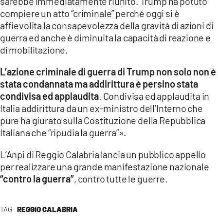
sarebbe immediatamente riunito. Trump ha potuto
compiere un atto “criminale” perché oggi si è
affievolita la consapevolezza della gravità di azioni di
guerra ed anche è diminuita la capacità di reazione e
di mobilitazione.
L’azione criminale di guerra di Trump non solo non è
stata condannata ma addirittura è persino stata
condivisa ed applaudita
. Condivisa ed applaudita in
Italia addirittura da un ex-ministro dell’Interno che
pure ha giurato sulla Costituzione della Repubblica
Italiana che “ripudia la guerra”».
L’Anpi di Reggio Calabria lancia un pubblico appello
per realizzare una grande manifestazione nazionale
“contro la guerra”
, contro tutte le guerre.
TAG
REGGIO CALABRIA