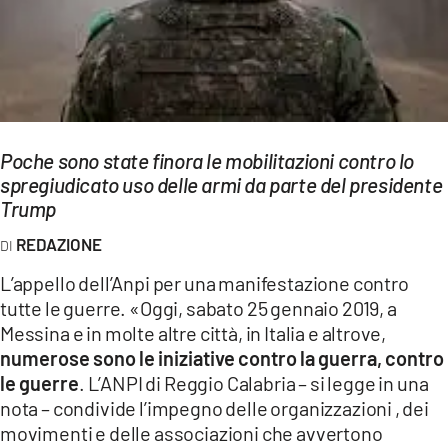
EVENTI
SPORT
Streaming
LAC TV
Poche sono state finora le mobilitazioni contro lo
spregiudicato uso delle armi da parte del presidente
LAC NETWORK
Trump
LAC ONAIR
REDAZIONE
L’appello dell’Anpi per una manifestazione contro
LaC
tutte le guerre. «Oggi, sabato 25 gennaio 2019, a
Network
Messina e in molte altre città, in Italia e altrove,
LACPLAY.IT
numerose sono le iniziative contro la guerra, contro
le guerre
. L’ANPI di Reggio Calabria – si legge in una
LACTV.IT
nota – condivide l’impegno delle organizzazioni , dei
movimenti e delle associazioni che avvertono
LACONAIR.IT