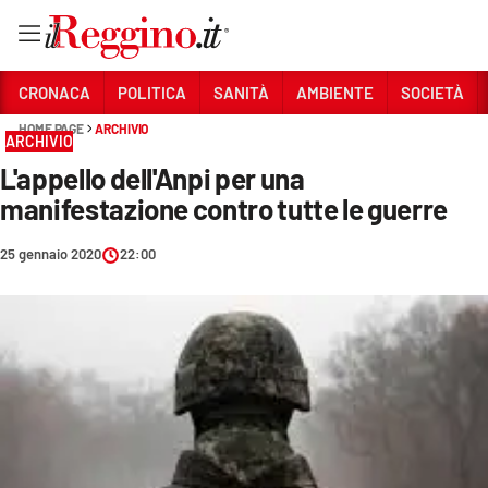
Vai
CRONACA
POLITICA
SANITÀ
AMBIENTE
SOCIETÀ
HOME PAGE
ARCHIVIO
ARCHIVIO
Sezioni
L'appello dell'Anpi per una
CRONACA
manifestazione contro tutte le guerre
POLITICA
25 gennaio 2020
22:00
SANITÀ
AMBIENTE
SOCIETÀ
CULTURA
ECONOMIA E LAVORO