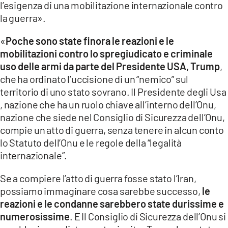
l’esigenza di una mobilitazione internazionale contro
la guerra».
LACITYMAG.IT
ILREGGINO.IT
«
Poche sono state finora le reazioni e le
mobilitazioni contro lo spregiudicato e criminale
COSENZACHANNEL.IT
uso delle armi da parte del Presidente USA, Trump
,
che ha ordinato l’uccisione di un “nemico” sul
ILVIBONESE.IT
territorio di uno stato sovrano. Il Presidente degli Usa
, nazione che ha un ruolo chiave all’interno dell’Onu,
CATANZAROCHANNEL.IT
nazione che siede nel Consiglio di Sicurezza dell’Onu,
LACAPITALENEWS.IT
compie un atto di guerra, senza tenere in alcun conto
lo Statuto dell’Onu e le regole della “legalità
internazionale”.
App
ANDROID
Se a compiere l’atto di guerra fosse stato l’Iran,
possiamo immaginare cosa sarebbe successo,
le
APPLE
reazioni e le condanne sarebbero state durissime e
numerosissime
. E Il Consiglio di Sicurezza dell’Onu si