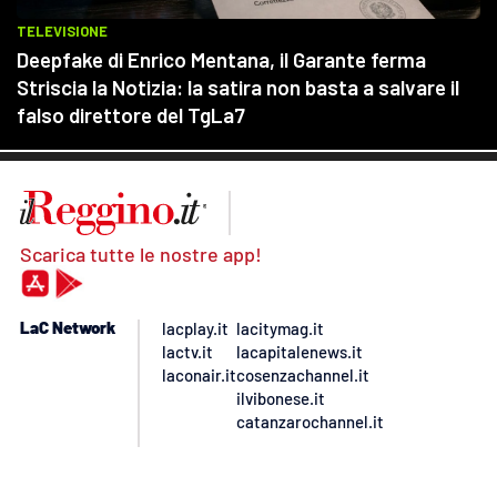
Scarica tutte le nostre app!
LaC Network
lacplay.it
lacitymag.it
lactv.it
lacapitalenews.it
laconair.it
cosenzachannel.it
ilvibonese.it
catanzarochannel.it