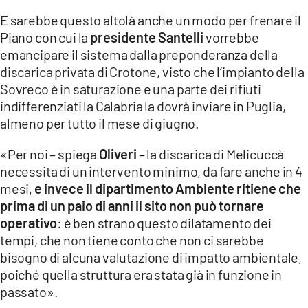
E sarebbe questo altolà anche un modo per frenare il
LACITYMAG.IT
Piano con cui la
presidente Santelli
vorrebbe
emancipare il sistema dalla preponderanza della
ILREGGINO.IT
discarica privata di Crotone, visto che l’impianto della
COSENZACHANNEL.IT
Sovreco è in saturazione e una parte dei rifiuti
indifferenziati la Calabria la dovrà inviare in Puglia,
ILVIBONESE.IT
almeno per tutto il mese di giugno.
CATANZAROCHANNEL.IT
«Per noi – spiega
Oliveri
– la discarica di Melicuccà
necessita di un intervento minimo, da fare anche in 4
LACAPITALENEWS.IT
mesi,
e invece il dipartimento Ambiente ritiene che
prima di un paio di anni il sito non può tornare
App
operativo
: è ben strano questo dilatamento dei
ANDROID
tempi, che non tiene conto che non ci sarebbe
bisogno di alcuna valutazione di impatto ambientale,
APPLE
poiché quella struttura era stata già in funzione in
passato».