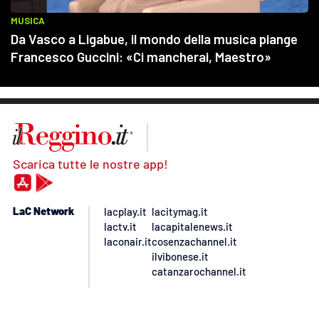
Scarica tutte le nostre app!
LaC Network
lacplay.it
lacitymag.it
lactv.it
lacapitalenews.it
laconair.it
cosenzachannel.it
ilvibonese.it
catanzarochannel.it