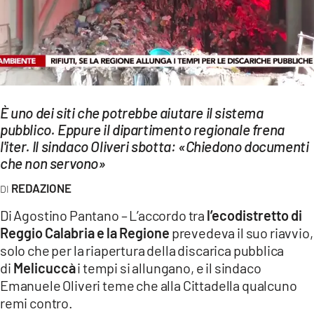
EVENTI
SPORT
Streaming
È uno dei siti che potrebbe aiutare il sistema
LAC TV
pubblico. Eppure il dipartimento regionale frena
LAC NETWORK
l'iter. Il sindaco Oliveri sbotta: «Chiedono documenti
che non servono»
LAC ONAIR
REDAZIONE
LaC
Di Agostino Pantano – L’accordo tra
l’ecodistretto di
Network
Reggio Calabria e la Regione
prevedeva il suo riavvio,
LACPLAY.IT
solo che per la riapertura della discarica pubblica
di
Melicuccà
i tempi si allungano, e il sindaco
LACTV.IT
Emanuele Oliveri teme che alla Cittadella qualcuno
remi contro.
LACONAIR.IT