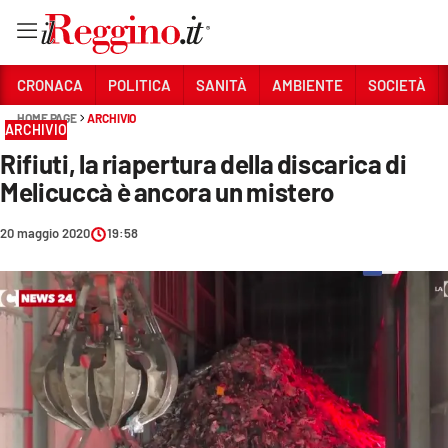
Vai
CRONACA
POLITICA
SANITÀ
AMBIENTE
SOCIETÀ
HOME PAGE
ARCHIVIO
ARCHIVIO
Sezioni
Rifiuti, la riapertura della discarica di
CRONACA
Melicuccà è ancora un mistero
POLITICA
20 maggio 2020
19:58
SANITÀ
AMBIENTE
SOCIETÀ
CULTURA
ECONOMIA E LAVORO