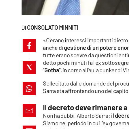
laconair.it
lacitymag.it
CONSOLATO MINNITI
ilreggino.it
«C’erano interessi importanti dietro
anche di
gestione di un potere en
cosenzachannel.it
tutte erano scevre da questioni anti
detto pochi minuti fa l’ex sottosegr
ilvibonese.it
“
Gotha
”, in corso all’aula bunker di V
catanzarochannel.it
Sollecitato dalle domande del procu
Sarra sta affrontando uno dei capitol
lacapitalenews.it
Il decreto deve rimanere a 
App
Non ha dubbi, Alberto Sarra:
il decr
Android
Siamo nel periodo in cui l’ex govern