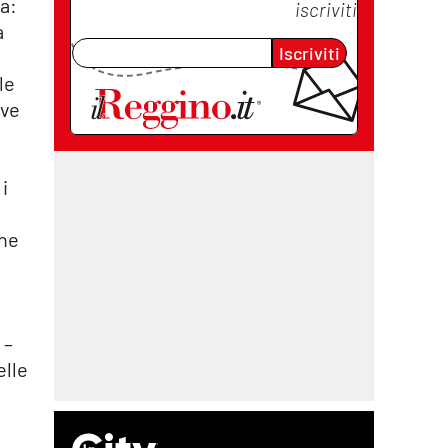
ma:
iscriviti
a
Iscriviti
le
eve
 i
che
 –
elle