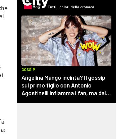
che
el
e
il
fa
ra: