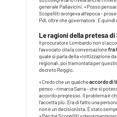
generale Pallavicini. «Posso pensar
Scopelliti svolgeva all’epoca – pros
Pdl, oltre che governatore. E quind
Le ragioni della pretesa di 
Il procuratore Lombardo non si acco
l’avvocato cita la conversazione
fra
quale si parla della «lottizzazione da
regionali, poi tramontata per questio
decreto Reggio.
«Credo che un qualche
accordo di ti
penso – rimarca Sarra – che si potess
accordo pregresso. Il problema è che
l’accetta più. Era di fatto una person
non è un decisionista. È stato sempre
«Perché Scopelliti voleva mantenere 