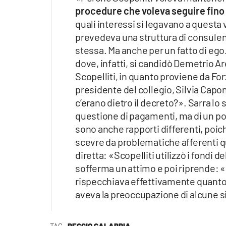
procedure che voleva seguire fino 
quali interessi si legavano a questa v
prevedeva una struttura di consulent
stessa. Ma anche per un fatto di ego
dove, infatti, si candidò Demetrio 
Scopelliti, in quanto proviene da Forz
presidente del collegio, Silvia Capo
c’erano dietro il decreto?». Sarra lo 
questione di pagamenti, ma di un po
sono anche rapporti differenti, poich
scevre da problematiche afferenti 
diretta: «Scopelliti utilizzò i fondi
sofferma un attimo e poi riprende: «
rispecchiava effettivamente quanto pr
aveva la preoccupazione di alcune si