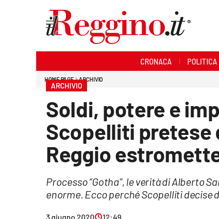
Sezioni
CRONACA
POLITICA
Cronaca
HOME PAGE
ARCHIVIO
ARCHIVIO
Politica
Soldi, potere e im
Sanità
Scopelliti pretese 
Ambiente
Reggio estromett
Società
Processo “Gotha”, le verità di Alberto S
Cultura
enorme. Ecco perché Scopelliti decise d
Economia e lavoro
3 giugno 2020
12:49