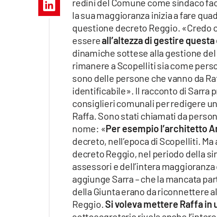
redini del Comune come sindaco facen
Apple
la sua maggioranza inizia a fare quad
questione decreto Reggio. «Credo che
essere
all’altezza di gestire questa
dinamiche sottese alla gestione del
Vai
rimanere a Scopelliti sia come pers
sono delle persone che vanno da Raff
identificabile». Il racconto di Sarra
consiglieri comunali per redigere un
Raffa. Sono stati chiamati da persone
nome: «
Per esempio l’architetto A
decreto, nell’epoca di Scopelliti. Ma
decreto Reggio, nel periodo della si
assessori e dell’intera maggioranza 
aggiunge Sarra – che la mancata part
della Giunta erano da riconnettere a
Reggio.
Si voleva mettere Raffa in 
sottosegretario rivela anche l’inter