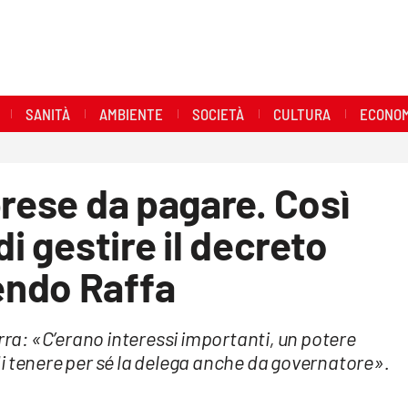
SANITÀ
AMBIENTE
SOCIETÀ
CULTURA
ECONOM
prese da pagare. Così
di gestire il decreto
endo Raffa
arra: «C’erano interessi importanti, un potere
i tenere per sé la delega anche da governatore».