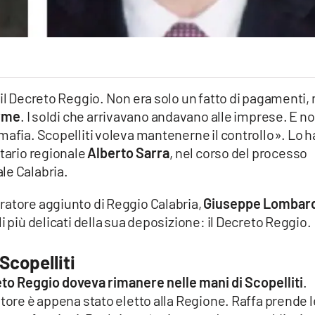
 il Decreto Reggio. Non era solo un fatto di pagamenti,
orme
. I soldi che arrivavano andavano alle imprese. E n
mafia. Scopelliti voleva mantenerne il controllo». Lo h
etario regionale
Alberto Sarra
, nel corso del processo
iale Calabria.
ratore aggiunto di Reggio Calabria,
Giuseppe Lombar
i più delicati della sua deposizione: il Decreto Reggio.
Scopelliti
eto Reggio doveva rimanere nelle mani di Scopelliti
.
atore è appena stato eletto alla Regione. Raffa prende l