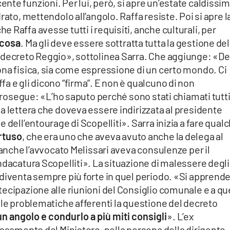
te funzioni. Per lui, però, si apre un’estate caldissi
rato, mettendolo all’angolo. Raffa resiste. Poi si apre l
 Raffa avesse tutti i requisiti, anche culturali, per
 cosa
. Ma gli deve essere sottratta tutta la gestione del
 decreto Reggio», sottolinea Sarra. Che aggiunge: «D
ona fisica, sia come espressione di un certo mondo. Ci
a e gli dicono “firma”. E non è qualcuno di non
 prosegue: «L’ho saputo perché sono stati chiamati tutti
a lettera che doveva essere indirizzata al presidente
 dell’entourage di Scopelliti». Sarra inizia a fare qual
rtuso
, che era uno che aveva avuto anche la delega al
 anche l’avvocato Melissari aveva consulenze per il
ndacatura Scopelliti». La situazione di malessere degli
diventa sempre più forte in quel periodo. «Si apprende
ecipazione alle riunioni del Consiglio comunale e a qu
lle problematiche afferenti la questione del decreto
un angolo e condurlo a più miti consigli
». L’ex
essamento del Ministero, nella persona della dirigente