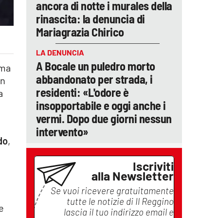
ancora di notte i murales della
rinascita: la denuncia di
Mariagrazia Chirico
LA DENUNCIA
A Bocale un puledro morto
 ma
abbandonato per strada, i
on
residenti: «L'odore è
a
insopportabile e oggi anche i
vermi. Dopo due giorni nessun
intervento»
do
,
Iscriviti
alla Newsletter
Se vuoi ricevere gratuitamente
tutte le notizie di
Il Reggino
e
lascia il tuo indirizzo email e