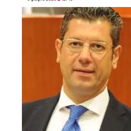
Eventi
Sport
Streaming
LaC TV
Lac Network
LaC OnAir
LaC
Network
lacplay.it
lactv.it