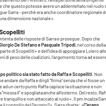
e che questo potesse avere un addentellato nel ruolo 
egue Sarra – perché era anche coordinatore regionale d
i una dimensione nazionale».
Scopelliti
ntenta delle risposte di Sarra e prosegue. Dopo che
 Giorgio De Stefano e Pasquale Tripodi
, nel corso della
 parte di Scopelliti» e dell’idea di appoggiare Loiero all
ni di peso delle coalizioni, l’argomento torna ad essere 
po politico sia stato fatto da Raffa e Scopelliti
. Non
e andare da Raffa e dirgli “firma” senza che vi fosse un
 ad un certo punto Raffa capisce la situazione e non
a “messa lì” e spogliata anche all’esterno. Del resto, Raf
 tranquillo e non attaccato al ruolo». Il pm incalza Sar
il controllo del Decreto?». Sarra ribatte: «
C’erano