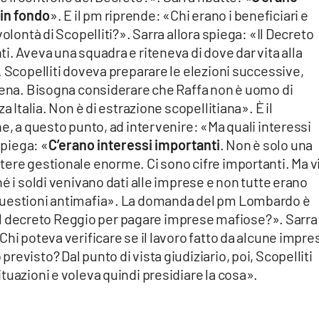
in fondo
». E il pm riprende: «Chi erano i beneficiari e
olontà di Scopelliti?». Sarra allora spiega: «Il Decreto
i. Aveva una squadra e riteneva di dove dar vita alla
. Scopelliti doveva preparare le elezioni successive,
Arena. Bisogna considerare che Raffa non è uomo di
a Italia. Non è di estrazione scopellitiana». È il
ne, a questo punto, ad intervenire: «Ma quali interessi
spiega: «
C’erano interessi importanti
. Non è solo una
tere gestionale enorme. Ci sono cifre importanti. Ma v
é i soldi venivano dati alle imprese e non tutte erano
questioni antimafia». La domanda del pm Lombardo è
 del decreto Reggio per pagare imprese mafiose?». Sarra 
Chi poteva verificare se il lavoro fatto da alcune impre
evisto? Dal punto di vista giudiziario, poi, Scopelliti
tuazioni e voleva quindi presidiare la cosa».