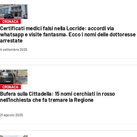
LACITYMAG.IT
CRONACA
ILREGGINO.IT
Certificati medici falsi nella Locride: accordi via
whatsapp e visite fantasma. Ecco i nomi delle dottoresse
COSENZACHANNEL.IT
arrestate
ILVIBONESE.IT
4 settembre 2025
CATANZAROCHANNEL.IT
LACAPITALENEWS.IT
CRONACA
Bufera sulla Cittadella: 15 nomi cerchiati in rosso
App
nell'inchiesta che fa tremare la Regione
ANDROID
21 agosto 2025
APPLE