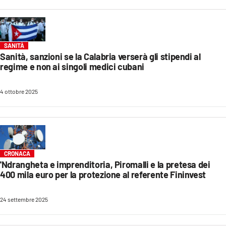
EVENTI
SPORT
SANITÀ
Sanità, sanzioni se la Calabria verserà gli stipendi al
Streaming
regime e non ai singoli medici cubani
LAC TV
4 ottobre 2025
LAC NETWORK
LAC ONAIR
LaC
CRONACA
Network
'Ndrangheta e imprenditoria, Piromalli e la pretesa dei
400 mila euro per la protezione al referente Fininvest
LACPLAY.IT
LACTV.IT
24 settembre 2025
LACONAIR.IT