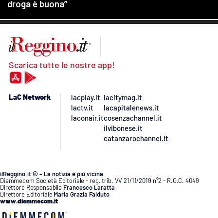
Scarica tutte le nostre app!
LaC Network
lacplay.it
lacitymag.it
lactv.it
lacapitalenews.it
laconair.it
cosenzachannel.it
ilvibonese.it
catanzarochannel.it
ilReggino.it © – La notizia è più vicina
Diemmecom Società Editoriale - reg. trib. VV 21/11/2019 n°2 - R.O.C. 4049
Direttore Responsabile
Francesco Laratta
Direttore Editoriale
Maria Grazia Falduto
www.diemmecom.it