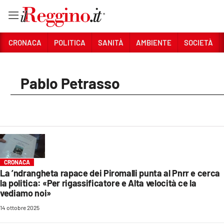
Vai
CRONACA
POLITICA
SANITÀ
AMBIENTE
SOCIETÀ
Sezioni
Pablo Petrasso
CRONACA
POLITICA
SANITÀ
AMBIENTE
CRONACA
SOCIETÀ
La ’ndrangheta rapace dei Piromalli punta al Pnrr e cerca
la politica: «Per rigassificatore e Alta velocità ce la
CULTURA
vediamo noi»
14 ottobre 2025
ECONOMIA E LAVORO