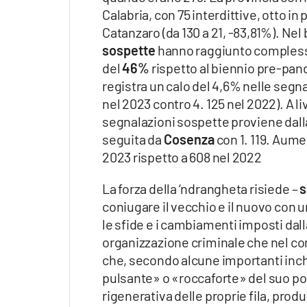
Calabria, con 75 interdittive, otto in
Catanzaro (da 130 a 21, -83,81%). Nel
sospette
hanno raggiunto complessi
del
46%
rispetto al biennio pre-pa
registra un calo del 4,6% nelle segna
nel 2023 contro 4. 125 nel 2022). A l
segnalazioni sospette proviene dall
seguita da
Cosenza
con 1. 119. Aume
2023 rispetto a 608 nel 2022
La forza della ‘ndrangheta risiede
–
s
coniugare il vecchio e il nuovo con
le sfide e i cambiamenti imposti da
organizzazione criminale che nel con
che, secondo alcune importanti inc
pulsante» o «roccaforte» del suo po
rigenerativa delle proprie fila, pr