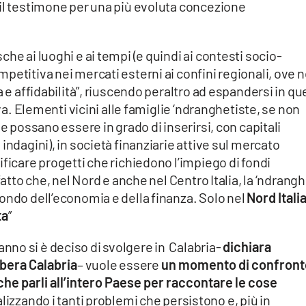
 il testimone per una più evoluta concezione
he ai luoghi e ai tempi (e quindi ai contesti socio-
petitiva nei mercati esterni ai confini regionali, ove n
 e affidabilità”, riuscendo peraltro ad espandersi in que
iva. Elementi vicini alle famiglie ‘ndranghetiste, se non
ne possano essere in grado di inserirsi, con capitali
indagini), in società finanziarie attive sul mercato
ificare progetti che richiedono l’impiego di fondi
fatto che, nel Nord e anche nel Centro Italia, la ‘ndrang
ondo dell’economia e della finanza. Solo nel
Nord Italia
ta
”
no si è deciso di svolgere in Calabria-
dichiara
bera Calabria
– vuole essere
un momento di confront
i che parli all’intero Paese per raccontare le cose
izzando i tanti problemi che persistono e, più in