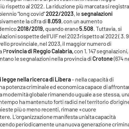
 più rispetto al 2022. La riduzione più marcata si registra
 biennio “long covid”
2022/2023
, le
segnalazioni
vamente la cifra di
8.059
, con un aumento
ndemico
2018/2019,
quando erano
5.508
. Tuttavia, si
lazioni sospette dell’UIF nel 2023 rispetto al 2022 ( 3. 
ivello provinciale, nel 2023, il maggior numero di
a P
rovincia di Reggio Calabria,
con 1. 147 segnalazioni,
ntano le segnalazioni nella provincia di
Crotone
(674 n
i legge nella ricerca di Libera
–
nella capacità di
 una potenza criminale ed economica capace di affronta
lla modernità globale rimanendo uguale a se stessa, un
tempo ha mantenuto forti radici nel territorio d’origin
hieste più o meno recenti, rimane «cuore
tere. L’organizzazione manifesta un’alta capacità
oducendo periodicamente una nuova generazione crimin