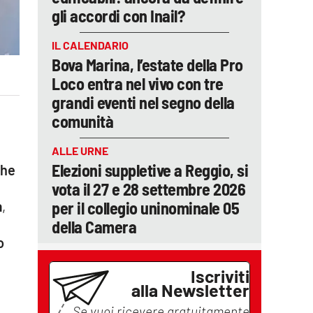
gli accordi con Inail?
IL CALENDARIO
Bova Marina, l’estate della Pro
Loco entra nel vivo con tre
grandi eventi nel segno della
comunità
ALLE URNE
Elezioni suppletive a Reggio, si
he
vota il 27 e 28 settembre 2026
per il collegio uninominale 05
a
,
della Camera
o
Iscriviti
alla Newsletter
e
Se vuoi ricevere gratuitamente