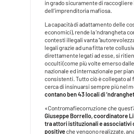
in grado sicuramente di raccogliere
dell’imprenditoria mafiosa.
La capacità di adattamento delle cosc
economici), rende la ‘ndrangheta com
contesti illegali vanta “autorevolezza
legali grazie ad una fitta rete collus
direttamente legati ad esse, si ritie
occulti (come più volte emerso dalle 
nazionale ed internazionale per pian
consistenti. Tutto ciò è collegato al 
cerca di insinuarsi sempre più nel m
contano ben 43 locali di ‘ndranghe
«Contromafiecorruzione che quest’an
Giuseppe Borrello, coordinatore Li
tra attori istituzionali e associativ
positive
che vengono realizzate, anal