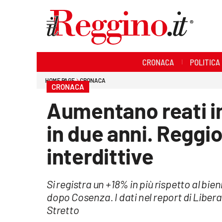
Sezioni
CRONACA
POLITICA
Cronaca
HOME PAGE
CRONACA
CRONACA
Politica
Aumentano reati in
Sanità
in due anni. Reggio
Ambiente
interdittive
Società
Si registra un +18% in più rispetto al b
Cultura
dopo Cosenza. I dati nel report di Libera
Stretto
Economia e lavoro