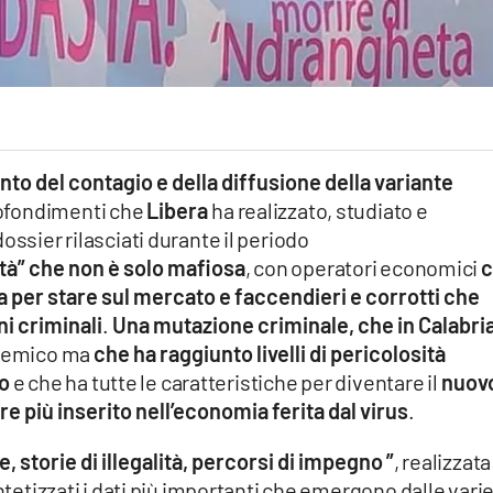
to del contagio e della diffusione della variante
rofondimenti che
Libera
ha realizzato, studiato e
ossier rilasciati durante il periodo
ità” che non è solo mafiosa
, con operatori economici
c
ia per stare sul mercato e faccendieri e corrotti che
i criminali
.
Una mutazione criminale, che in Calabri
ndemico ma
che ha raggiunto livelli di pericolosità
o
e che ha tutte le caratteristiche per diventare il
nuov
e più inserito nell’economia ferita dal virus
.
e, storie di illegalità, percorsi di impegno
”
, realizzata
ntetizzati i dati più importanti che emergono dalle vari