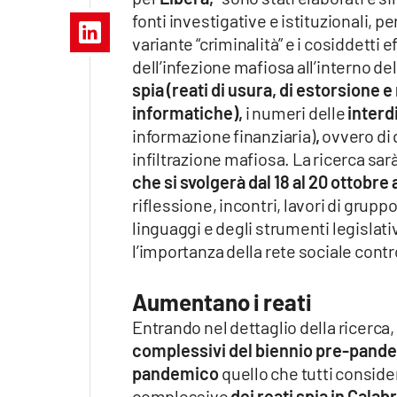
Apple
fonti investigative e istituzionali, 
variante “criminalità” e i cosiddetti e
dell’infezione mafiosa all’interno de
spia (reati di usura, di estorsione e
Vai
informatiche),
i numeri delle
interd
informazione finanziaria)
,
ovvero di q
infiltrazione mafiosa. La ricerca sa
che si svolgerà dal 18 al 20 ottobre 
riflessione, incontri, lavori di grup
linguaggi e degli strumenti legislativ
l’importanza della rete sociale contr
Aumentano i reati
Entrando nel dettaglio della ricerca,
complessivi del biennio pre-pand
pandemico
quello che tutti conside
complessivo
dei reati spia in Calabr