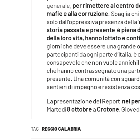
generale,
per rimettere al centro de
mafie e alla corruzione
. Sbaglia ch
solo dall’oppressiva presenza della 
storia passata e presente è piena 
della loro vita, hanno lottato e con
giorni che deve essere una grande oc
partecipanti da ogni parte d’Italia, 
consapevole che non vuole annichili
che hanno contrassegnato una parte 
presente. Una comunità con sguardo r
sentieri di impegno e resistenza co
La presentazione del Report
nel pe
Martedì
8 ottobre
a
Crotone
, Gioved
TAG
REGGIO CALABRIA