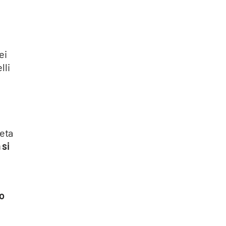
ei
lli
heta
 si
o