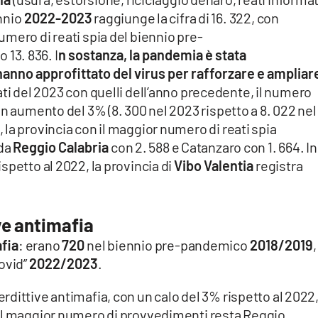
nnio
2022-2023
raggiunge la cifra di 16. 322, con
umero di reati spia del biennio pre-
13. 836. I
n sostanza, la pandemia è stata
hanno approfittato del virus per rafforzare e ampliare
ti del 2023 con quelli dell’anno precedente, il numero
un aumento del 3% (8. 300 nel 2023 rispetto a 8. 022 nel
, la provincia con il maggior numero di reati spia
 da
Reggio Calabria
con 2. 588 e Catanzaro con 1. 664. In
spetto al 2022, la provincia di
Vibo Valentia
registra
ve antimafia
afia
: erano
720
nel biennio pre-pandemico
2018/2019
,
ovid”
2022/2023
.
dittive antimafia, con un calo del 3% rispetto al 2022
 il maggior numero di provvedimenti resta Reggio