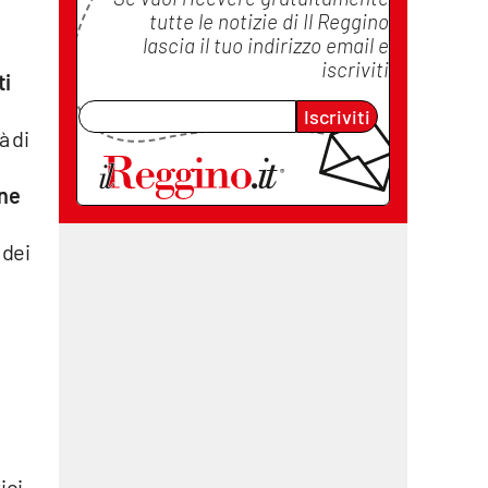
tutte le notizie di
Il Reggino
lascia il tuo indirizzo email e
iscriviti
ti
Iscriviti
à di
ne
 dei
ici,