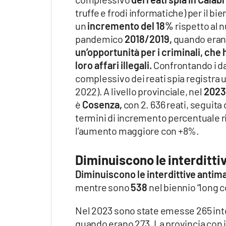
truffe e frodi informatiche) per il bie
un
incremento del 18%
rispetto al n
pandemico
2018/2019,
quando erano 
un’opportunità per i criminali, che 
loro affari illegali.
Confrontando i da
complessivo dei reati spia registra 
2022). A livello provinciale, nel
2023
è
Cosenza,
con 2. 636 reati, seguita
termini di incremento percentuale ri
l’aumento maggiore con +8%.
Diminuiscono le interditti
Diminuiscono le interdittive antim
mentre sono
538
nel biennio “long c
Nel 2023 sono state emesse 265 inter
quando erano 273. La provincia con