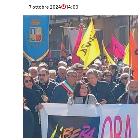
Eventi
7 ottobre 2024
14:00
Sport
Streaming
LaC TV
Lac Network
LaC OnAir
LaC
Network
lacplay.it
lactv.it