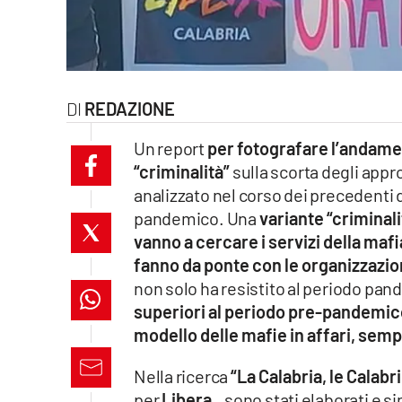
laconair.it
lacitymag.it
REDAZIONE
ilreggino.it
Un report
per fotografare l’andamen
cosenzachannel.it
“criminalità”
sulla scorta degli app
analizzato nel corso dei precedenti d
ilvibonese.it
pandemico. Una
variante “criminal
catanzarochannel.it
vanno a cercare i servizi della maf
fanno da ponte con le organizzazion
lacapitalenews.it
non solo ha resistito al periodo pa
superiori al periodo pre-pandemic
modello delle mafie in affari, sempr
App
Android
Nella ricerca
“La Calabria, le Calabri
per
Libera,
sono stati elaborati e si