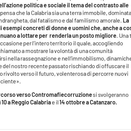
ll’azione politica e sociale il tema del contrasto alle
i pensa che la Calabria sia una terra immobile, dominat
‘ndrangheta, dal fatalismo e dal familismo amorale.
La
di esempi concreti di donne e uomini che, anche a co
tinuano a lottare per renderla un posto migliore
. Una 
casione per l’intero territorio il quale, accogliendo
è chiamato a mostrare la volontà di una comunità
rsi nella rassegnazione e nell’immobilismo, dinamich
del nostro recente passato rischiando di offuscare il
ivolto verso il futuro, volenterosa di percorre nuovi
sciente».
rcorso verso Contromafiecorruzione
si svolgeranno
ì
10 a Reggio Calabria
e il
14 ottobre a Catanzaro.