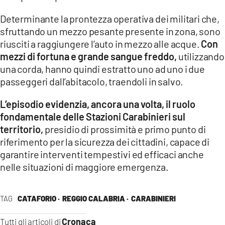
Determinante la prontezza operativa dei militari che,
sfruttando un mezzo pesante presente in zona, sono
riusciti a raggiungere l’auto in mezzo alle acque.
Con
mezzi di fortuna e grande sangue freddo,
utilizzando
una corda, hanno quindi estratto uno ad uno i due
passeggeri dall’abitacolo, traendoli in salvo.
L’episodio evidenzia, ancora una volta, il ruolo
fondamentale delle Stazioni Carabinieri sul
territorio,
presidio di prossimità e primo punto di
riferimento per la sicurezza dei cittadini, capace di
garantire interventi tempestivi ed efficaci anche
nelle situazioni di maggiore emergenza.
TAG
CATAFORIO ·
REGGIO CALABRIA ·
CARABINIERI
Cronaca
Tutti gli articoli di