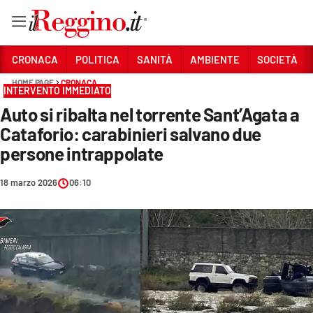
Vai
CRONACA
POLITICA
SANITÀ
AMBIENTE
SOCIETÀ
HOME PAGE
CRONACA
INTERVENTO IMMEDIATO
Sezioni
Auto si ribalta nel torrente Sant’Agata a
CRONACA
Cataforio: carabinieri salvano due
POLITICA
persone intrappolate
SANITÀ
18 marzo 2026
06:10
AMBIENTE
SOCIETÀ
CULTURA
ECONOMIA E LAVORO