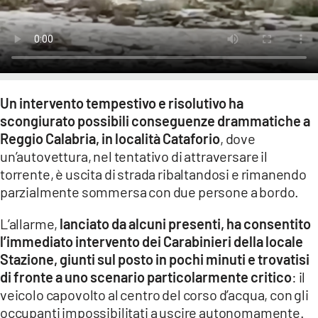
LACITYMAG.IT
ILREGGINO.IT
COSENZACHANNEL.IT
Un intervento tempestivo e risolutivo ha
ILVIBONESE.IT
scongiurato possibili conseguenze drammatiche a
Reggio Calabria, in località Cataforio
, dove
CATANZAROCHANNEL.IT
un’autovettura, nel tentativo di attraversare il
torrente, è uscita di strada ribaltandosi e rimanendo
LACAPITALENEWS.IT
parzialmente sommersa con due persone a bordo.
App
L’allarme,
lanciato da alcuni presenti, ha consentito
l’immediato intervento dei Carabinieri della locale
ANDROID
Stazione, giunti sul posto in pochi minuti e trovatisi
APPLE
di fronte a uno scenario particolarmente critico
: il
veicolo capovolto al centro del corso d’acqua, con gli
occupanti impossibilitati a uscire autonomamente.