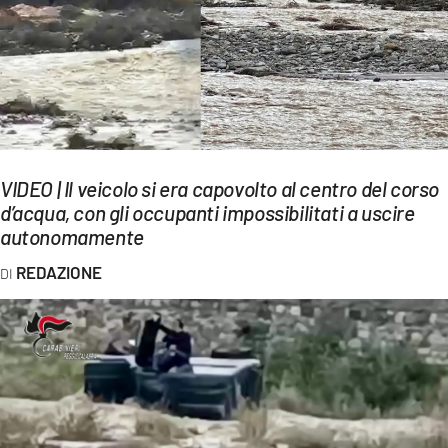
EVENTI
SPORT
Streaming
LAC TV
VIDEO | Il veicolo si era capovolto al centro del corso
LAC NETWORK
d’acqua, con gli occupanti impossibilitati a uscire
autonomamente
LAC ONAIR
REDAZIONE
LaC
Network
LACPLAY.IT
LACTV.IT
LACONAIR.IT