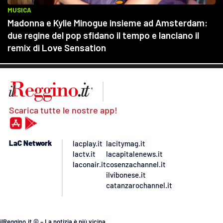
Scarica tutte le nostre app!
LaC Network
lacplay.it
lacitymag.it
lactv.it
lacapitalenews.it
laconair.it
cosenzachannel.it
ilvibonese.it
catanzarochannel.it
ilReggino.it © – La notizia è più vicina