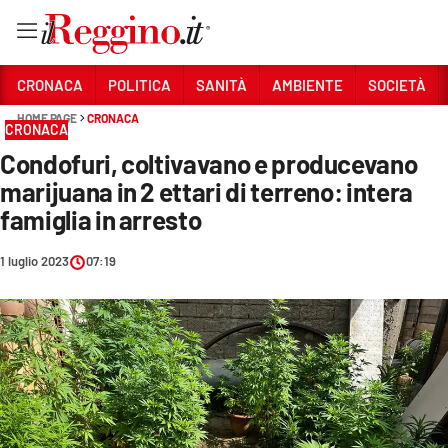
Vai
CRONACA
POLITICA
SANITÀ
AMBIENTE
SOCIETÀ
HOME PAGE
CRONACA
CRONACA
Sezioni
Condofuri, coltivavano e producevano
CRONACA
marijuana in 2 ettari di terreno: intera
POLITICA
famiglia in arresto
SANITÀ
1 luglio 2023
07:19
AMBIENTE
SOCIETÀ
CULTURA
ECONOMIA E LAVORO