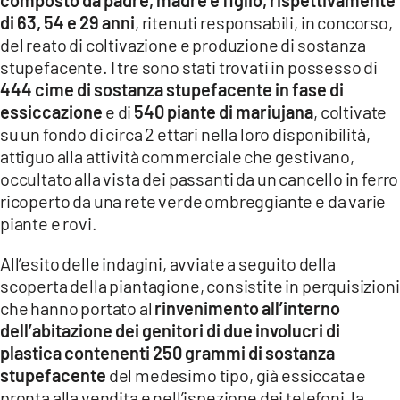
di 63, 54 e 29 anni
, ritenuti responsabili, in concorso,
del reato di coltivazione e produzione di sostanza
stupefacente. I tre sono stati trovati in possesso di
444 cime di sostanza stupefacente in fase di
essiccazione
e di
540 piante di mariujana
, coltivate
su un fondo di circa 2 ettari nella loro disponibilità,
attiguo alla attività commerciale che gestivano,
occultato alla vista dei passanti da un cancello in ferro
ricoperto da una rete verde ombreggiante e da varie
piante e rovi.
All’esito delle indagini, avviate a seguito della
scoperta della piantagione, consistite in perquisizioni
che hanno portato al
rinvenimento all’interno
dell’abitazione dei genitori di due involucri di
plastica contenenti 250 grammi di sostanza
stupefacente
del medesimo tipo, già essiccata e
pronta alla vendita e nell’ispezione dei telefoni, la