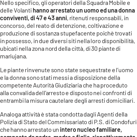
Nello specifico, gli operatori della Squadra Mobile e
delle Volanti
hanno arrestato un uomo ed una donna
LACITYMAG.IT
conviventi, di 47 e 43 anni
, ritenuti responsabili, in
ILREGGINO.IT
concorso, del reato di detenzione, coltivazione e
produzione di sostanza stupefacente poichè trovati
COSENZACHANNEL.IT
in possesso, in due diversi siti nella loro disponibilità,
ubicati nella zona nord della città, di 30 piante di
ILVIBONESE.IT
mariujana.
CATANZAROCHANNEL.IT
Le piante rinvenute sono state sequestrate e l’uomo
LACAPITALENEWS.IT
e la donna sono stati messi a disposizione della
competente Autorità Giudiziaria che ha proceduto
alla convalida dell’arresto e disposto nei confronti di
App
entrambi la misura cautelare degli arresti domiciliari.
ANDROID
Analoga attività è stata condotta dagli Agenti della
APPLE
Polizia di Stato del Commissariato di P.S. di Condofuri
che hanno arrestato un
intero nucleo familiare,
composto da padre, madre e figlio, rispettivamente