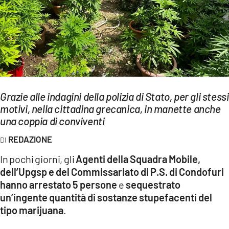
EVENTI
SPORT
Streaming
LAC TV
Grazie alle indagini della polizia di Stato, per gli stessi
LAC NETWORK
motivi, nella cittadina grecanica, in manette anche
una coppia di conviventi
LAC ONAIR
REDAZIONE
LaC
In pochi giorni, gli
Agenti della Squadra Mobile,
Network
dell’Upgsp e del Commissariato di P.S. di Condofuri
LACPLAY.IT
hanno arrestato 5 persone
e
sequestrato
un’ingente quantità di sostanze stupefacenti del
LACTV.IT
tipo marijuana
.
LACONAIR.IT