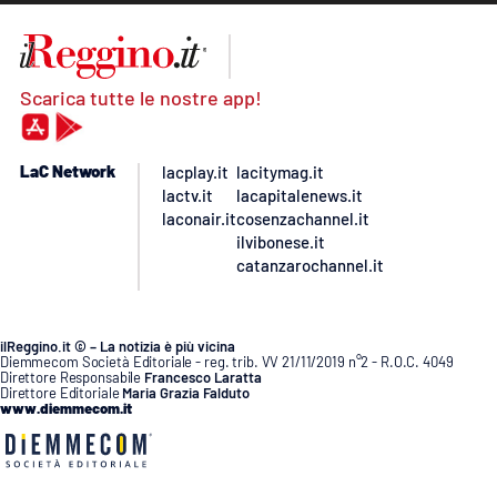
Scarica tutte le nostre app!
LaC Network
lacplay.it
lacitymag.it
lactv.it
lacapitalenews.it
laconair.it
cosenzachannel.it
ilvibonese.it
catanzarochannel.it
ilReggino.it © – La notizia è più vicina
Diemmecom Società Editoriale - reg. trib. VV 21/11/2019 n°2 - R.O.C. 4049
Direttore Responsabile
Francesco Laratta
Direttore Editoriale
Maria Grazia Falduto
www.diemmecom.it