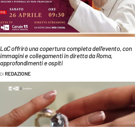
EVENTI
SPORT
Streaming
LaC offrirà una copertura completa dell'evento, con
LAC TV
immagini e collegamenti in diretta da Roma,
LAC NETWORK
approfondimenti e ospiti
REDAZIONE
LAC ONAIR
LaC
Network
LACPLAY.IT
LACTV.IT
LACONAIR.IT