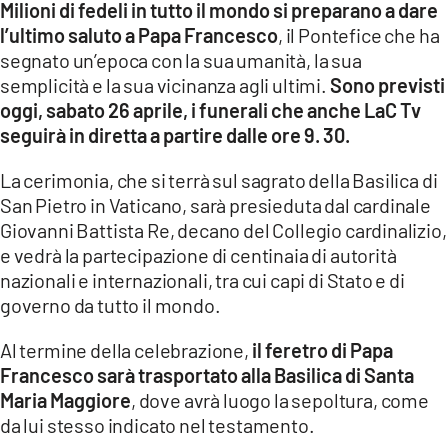
Milioni di fedeli in tutto il mondo si preparano a dare
l’ultimo saluto a Papa Francesco
, il Pontefice che ha
LACITYMAG.IT
segnato un’epoca con la sua umanità, la sua
ILREGGINO.IT
semplicità e la sua vicinanza agli ultimi.
Sono previsti
oggi, sabato 26 aprile, i funerali che anche LaC Tv
COSENZACHANNEL.IT
seguirà in diretta a partire dalle ore 9. 30.
ILVIBONESE.IT
La cerimonia, che si terrà sul sagrato della Basilica di
San Pietro in Vaticano, sarà presieduta dal cardinale
CATANZAROCHANNEL.IT
Giovanni Battista Re, decano del Collegio cardinalizio,
LACAPITALENEWS.IT
e vedrà la partecipazione di centinaia di autorità
nazionali e internazionali, tra cui capi di Stato e di
governo da tutto il mondo.
App
ANDROID
Al termine della celebrazione,
il feretro di Papa
Francesco sarà trasportato alla Basilica di Santa
APPLE
Maria Maggiore
, dove avrà luogo la sepoltura, come
da lui stesso indicato nel testamento.