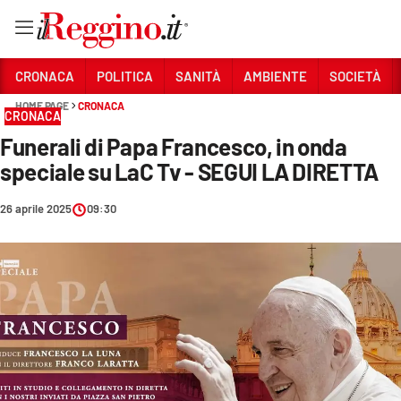
Vai
CRONACA
POLITICA
SANITÀ
AMBIENTE
SOCIETÀ
HOME PAGE
CRONACA
CRONACA
Sezioni
Funerali di Papa Francesco, in onda
CRONACA
speciale su LaC Tv - SEGUI LA DIRETTA
POLITICA
26 aprile 2025
09:30
SANITÀ
AMBIENTE
SOCIETÀ
CULTURA
ECONOMIA E LAVORO