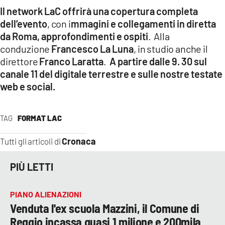
Il network LaC offrirà una copertura completa
dell’evento
, con i
mmagini e collegamenti in diretta
da Roma, approfondimenti e ospiti
. Alla
conduzione
Francesco La Luna
, in studio anche il
direttore
Franco Laratta
.
A partire dalle 9. 30 sul
canale 11 del digitale terrestre e sulle nostre testate
web e social.
TAG
FORMAT LAC
Cronaca
Tutti gli articoli di
PIÙ LETTI
PIANO ALIENAZIONI
Venduta l'ex scuola Mazzini, il Comune di
Reggio incassa quasi 1 milione e 200mila