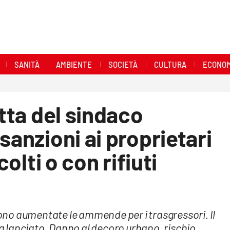
SANITÀ
AMBIENTE
SOCIETÀ
CULTURA
ECONOM
etta del sindaco
sanzioni ai proprietari
colti o con rifiuti
no aumentate le ammende per i trasgressori. Il
 lanciato. Danno al decoro urbano, rischio