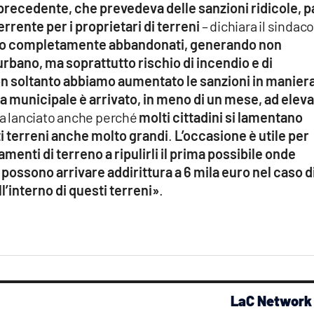
precedente, che prevedeva delle sanzioni ridicole, p
errente per i proprietari di terreni
– dichiara il sindac
ano completamente abbandonati, generando non
rbano, ma soprattutto rischio di incendio e di
n soltanto abbiamo aumentato le sanzioni in manier
a municipale è arrivato, in meno di un mese, ad elev
va lanciato anche perché
molti cittadini si lamentano
ti terreni anche molto grandi
.
L’occasione è utile per
zamenti di terreno a ripulirli il prima possibile onde
 possono arrivare addirittura a 6 mila euro nel caso d
ll’interno di questi terreni»
.
LaC Network