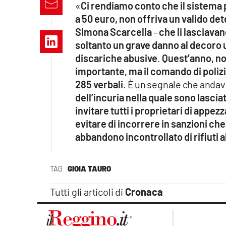
«
Ci rendiamo conto che il sistema 
Apple
a 50 euro, non offriva un valido det
Simona Scarcella
–
che li lasciav
soltanto un grave danno al decoro u
discariche abusive
.
Quest’anno, no
Vai
importante, ma il comando di polizi
285 verbali
. È un segnale che anda
dell’incuria nella quale sono lascia
invitare tutti i proprietari di appez
evitare di incorrere in sanzioni che
abbandono incontrollato di rifiuti a
TAG
GIOIA TAURO
Tutti gli articoli di
Cronaca