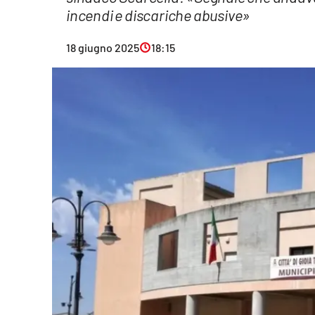
incendi e discariche abusive»
Eventi
18 giugno 2025
18:15
Sport
Streaming
LaC TV
Lac Network
LaC OnAir
LaC
Network
lacplay.it
lactv.it