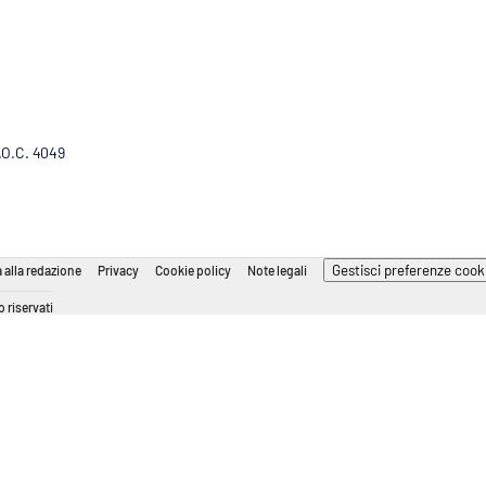
R.O.C. 4049
Gestisci preferenze cook
 alla redazione
Privacy
Cookie policy
Note legali
 riservati