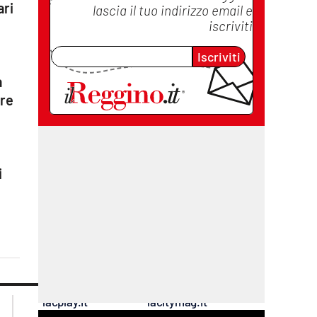
ari
lascia il tuo indirizzo email e
iscriviti
o
Iscriviti
a
are
i
lacplay.it
lacitymag.it