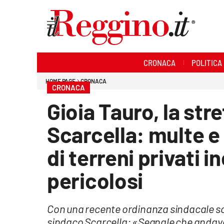
Sezioni
CRONACA
POLITICA
Cronaca
HOME PAGE
CRONACA
CRONACA
Politica
Gioia Tauro, la str
Sanità
Scarcella: multe e 
Ambiente
di terreni privati in
Società
pericolosi
Cultura
Con una recente ordinanza sindacale so
Economia e lavoro
sindaco Scarcella: «Segnale che andava