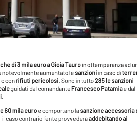
he di 3 mila euro a Gioia Tauro
in ottemperanza ad u
a notevolmente aumentato le
sanzioni
in caso di
terre
o o con
rifiuti pericolosi
. Sono in tutto
285 le sanzioni
cale
guidati dal comandante
Francesco Patamia
e dal
i
.
re 60 mila euro
e comportano la
sanzione accessoria 
r il caso contrario l’ente provvederà
addebitando ai