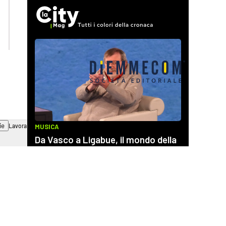
lactv.it
lacapitalenews.it
laconair.it
cosenzachannel.it
ilvibonese.it
catanzarochannel.it
ie
Lavora con noi