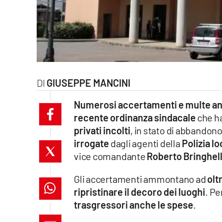
laconair.it
lacitymag.it
ilreggino.it
GIUSEPPE MANCINI
cosenzachannel.it
Numerosi accertamenti e multe anc
ilvibonese.it
recente ordinanza sindacale
che h
privati incolti
, in stato di abbandon
catanzarochannel.it
irrogate
dagli agenti della
Polizia lo
vice comandante
Roberto Bringhell
lacapitalenews.it
Gli accertamenti ammontano ad
olt
App
ripristinare il decoro dei luoghi
. Pe
trasgressori anche le spese
.
Android