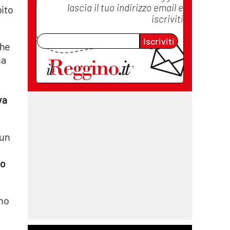
lascia il tuo indirizzo email e
bito
iscriviti
Iscriviti
he
na
va
 un
io
ono