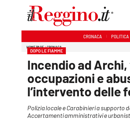
Sezioni
CRONACA
POLITICA
Cronaca
HOME PAGE
CRONACA
DOPO LE FIAMME
Politica
Incendio ad Archi, 
Sanità
occupazioni e abus
Ambiente
l’intervento delle 
Società
Polizia locale e Carabinieri a supporto d
Cultura
Accertamenti amministrativi e urbanist
Economia e lavoro