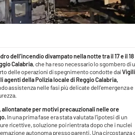
dro dell’incendio divampato nella notte tra il 17 e il 18
ggio Calabria
, che ha reso necessario lo sgombero di 
porto delle operazioni di spegnimento condotte dai
Vigili
 agenti della Polizia locale di Reggio Calabria,
do assistenza nelle fasi più delicate dell’emergenza e
curezza.
 allontanate per motivi precauzionali nelle ore
go.
In una prima fase era stata valutata l’ipotesi di un
e ricettive, soluzione poi rientrata dopo che i nuclei
istemazione autonoma presso parenti. Una circostanza 