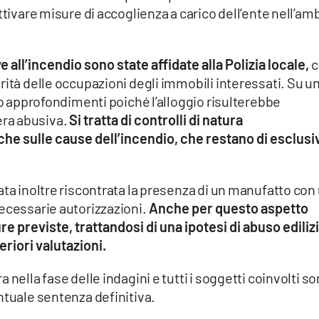
ttivare misure di accoglienza a carico dell’ente nell’am
 all’incendio sono state affidate alla Polizia locale,
c
rità delle occupazioni degli immobili interessati. Su u
so approfondimenti poiché l’alloggio risulterebbe
ra abusiva.
Si tratta di controlli di natura
iche sulle cause dell’incendio, che restano di esclusi
ata inoltre riscontrata la presenza di un manufatto con
ecessarie autorizzazioni.
Anche per questo aspetto
e previste, trattandosi di una ipotesi di abuso ediliz
riori valutazioni.
 nella fase delle indagini e tutti i soggetti coinvolti s
ntuale sentenza definitiva.