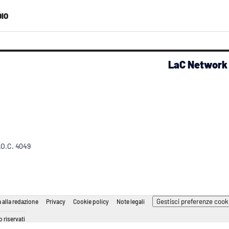
IO
LaC Network
R.O.C. 4049
Gestisci preferenze cook
 alla redazione
Privacy
Cookie policy
Note legali
 riservati