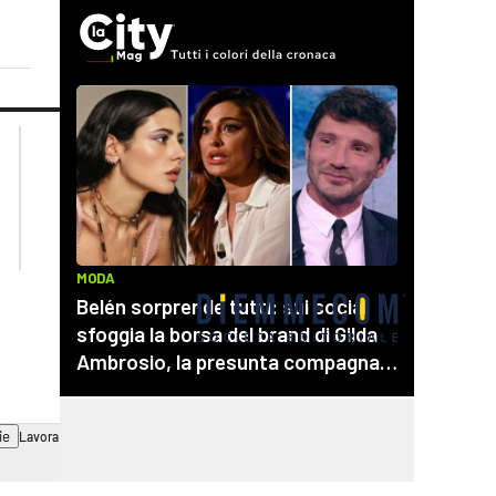
lacplay.it
lacitymag.it
lactv.it
lacapitalenews.it
laconair.it
cosenzachannel.it
ilvibonese.it
catanzarochannel.it
ie
Lavora con noi