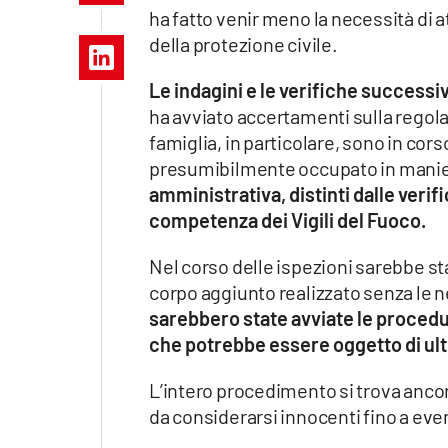
Apple
ha fatto venir meno la necessità di a
della protezione civile.
Le indagini e le verifiche successive
ha avviato accertamenti sulla regola
Vai
famiglia, in particolare, sono in cor
presumibilmente occupato in manie
amministrativa, distinti dalle verif
competenza dei Vigili del Fuoco.
Nel corso delle ispezioni sarebbe st
corpo aggiunto realizzato senza le n
sarebbero state avviate le procedur
che potrebbe essere oggetto di ulte
L’intero procedimento si trova ancora
da considerarsi innocenti fino a eve