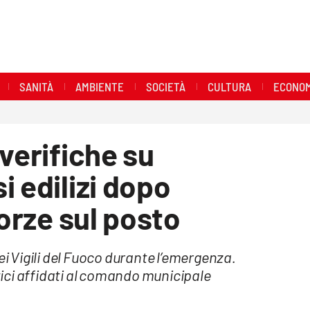
SANITÀ
AMBIENTE
SOCIETÀ
CULTURA
ECONOM
verifiche su
i edilizi dopo
forze sul posto
ei Vigili del Fuoco durante l’emergenza.
ici affidati al comando municipale