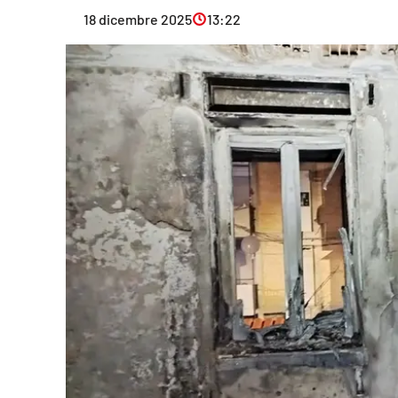
Eventi
18 dicembre 2025
13:22
Sport
Streaming
LaC TV
Lac Network
LaC OnAir
LaC
Network
lacplay.it
lactv.it