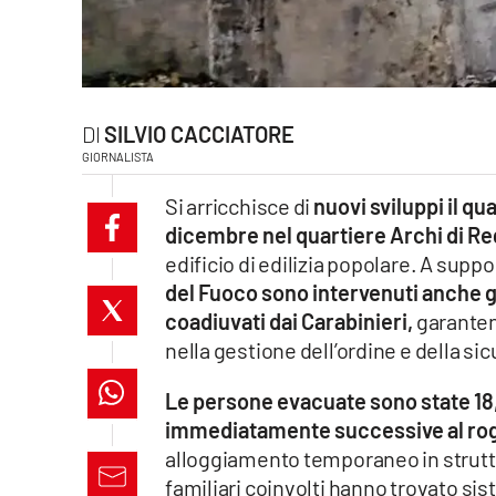
laconair.it
lacitymag.it
SILVIO CACCIATORE
ilreggino.it
GIORNALISTA
cosenzachannel.it
Si arricchisce di
nuovi sviluppi il qua
dicembre nel quartiere Archi di Re
ilvibonese.it
edificio di edilizia popolare. A sup
del Fuoco sono intervenuti anche gli
catanzarochannel.it
coadiuvati dai Carabinieri,
garanten
lacapitalenews.it
nella gestione dell’ordine e della si
Le persone evacuate sono state 18,
App
immediatamente successive al ro
Android
alloggiamento temporaneo in struttur
familiari coinvolti hanno trovato s