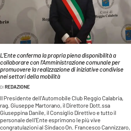
EVENTI
SPORT
Streaming
LAC TV
L'Ente conferma la propria piena disponibilità a
LAC NETWORK
collaborare con l'Amministrazione comunale per
promuovere la realizzazione di iniziative condivise
LAC ONAIR
nei settori della mobilità
REDAZIONE
LaC
Network
Il Presidente dell'Automobile Club Reggio Calabria,
LACPLAY.IT
rag. Giuseppe Martorano, il Direttore Dott.ssa
Giuseppina Danile, il Consiglio Direttivo e tutto il
LACTV.IT
personale dell'Ente esprimono le più vive
congratulazioni al Sindaco On. Francesco Cannizzaro,
LACONAIR.IT