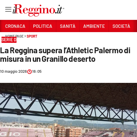
Vai
CRONACA
POLITICA
SANITÀ
AMBIENTE
SOCIETÀ
HOME PAGE
SPORT
SERIE D
Sezioni
La Reggina supera l’Athletic Palermo di
CRONACA
misura in un Granillo deserto
POLITICA
10 maggio 2026
16:05
SANITÀ
AMBIENTE
SOCIETÀ
CULTURA
ECONOMIA E LAVORO