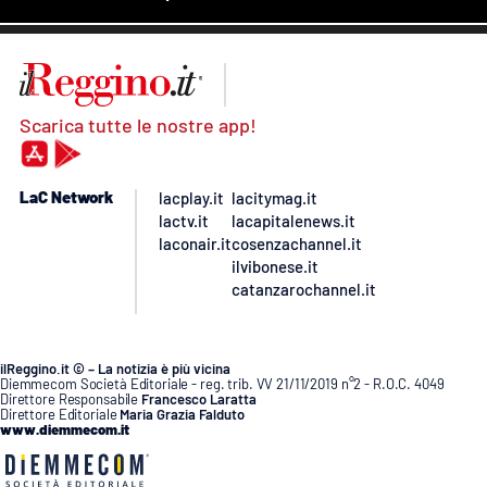
Scarica tutte le nostre app!
LaC Network
lacplay.it
lacitymag.it
lactv.it
lacapitalenews.it
laconair.it
cosenzachannel.it
ilvibonese.it
catanzarochannel.it
ilReggino.it © – La notizia è più vicina
Diemmecom Società Editoriale - reg. trib. VV 21/11/2019 n°2 - R.O.C. 4049
Direttore Responsabile
Francesco Laratta
Direttore Editoriale
Maria Grazia Falduto
www.diemmecom.it