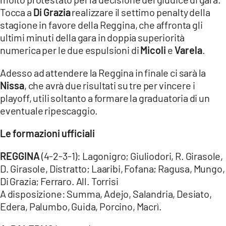
Tocca a
Di Grazia
realizzare il settimo penalty della
stagione in favore della Reggina, che affronta gli
ultimi minuti della gara in doppia superiorità
numerica per le due espulsioni di
Micoli
e
Varela
.
Adesso ad attendere la Reggina in finale ci sarà la
Nissa
, che avrà due risultati su tre per vincere i
playoff, utili soltanto a formare la graduatoria di un
eventuale ripescaggio.
Le formazioni ufficiali
REGGINA
(4-2-3-1): Lagonigro; Giuliodori, R. Girasole,
D. Girasole, Distratto; Laaribi, Fofana; Ragusa, Mungo,
Di Grazia; Ferraro. All. Torrisi
A disposizione: Summa, Adejo, Salandria, Desiato,
Edera, Palumbo, Guida, Porcino, Macrì.