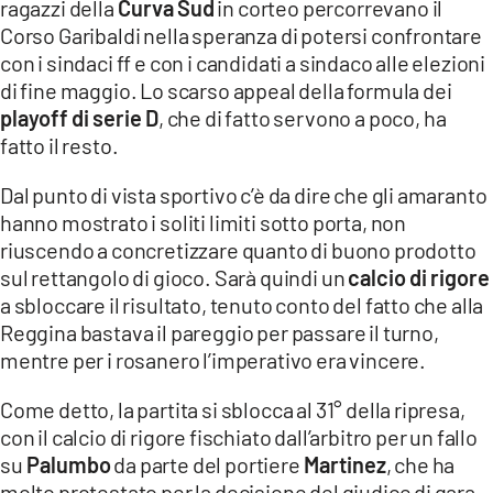
ragazzi della
Curva Sud
in corteo percorrevano il
Corso Garibaldi nella speranza di potersi confrontare
LACITYMAG.IT
con i sindaci ff e con i candidati a sindaco alle elezioni
ILREGGINO.IT
di fine maggio. Lo scarso appeal della formula dei
playoff di serie D
, che di fatto servono a poco, ha
COSENZACHANNEL.IT
fatto il resto.
ILVIBONESE.IT
Dal punto di vista sportivo c’è da dire che gli amaranto
hanno mostrato i soliti limiti sotto porta, non
CATANZAROCHANNEL.IT
riuscendo a concretizzare quanto di buono prodotto
LACAPITALENEWS.IT
sul rettangolo di gioco. Sarà quindi un
calcio di rigore
a sbloccare il risultato, tenuto conto del fatto che alla
Reggina bastava il pareggio per passare il turno,
App
mentre per i rosanero l’imperativo era vincere.
ANDROID
Come detto, la partita si sblocca al 31° della ripresa,
APPLE
con il calcio di rigore fischiato dall’arbitro per un fallo
su
Palumbo
da parte del portiere
Martinez
, che ha
molto protestato per la decisione del giudice di gara.