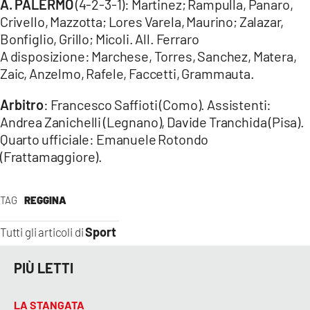
A. PALERMO
(4-2-3-1): Martinez; Rampulla, Panaro,
Crivello, Mazzotta; Lores Varela, Maurino; Zalazar,
Bonfiglio, Grillo; Micoli. All. Ferraro
A disposizione: Marchese, Torres, Sanchez, Matera,
Zaic, Anzelmo, Rafele, Faccetti, Grammauta.
Arbitro
: Francesco Saffioti (Como). Assistenti:
Andrea Zanichelli (Legnano), Davide Tranchida (Pisa).
Quarto ufficiale: Emanuele Rotondo
(Frattamaggiore).
TAG
REGGINA
Sport
Tutti gli articoli di
PIÙ LETTI
LA STANGATA