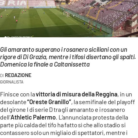
EVENTI
SPORT
Streaming
Gli amaranto superano i rosanero siciliani con un
LAC TV
rigore di Di Grazia, mentre i tifosi disertano gli spalti.
LAC NETWORK
Domenica la finale a Caltanissetta
REDAZIONE
LAC ONAIR
GIORNALISTA
LaC
Finisce con la
vittoria di misura della Reggina
, in un
Network
desolante
“Oreste Granillo”
, la semifinale del playoff
del girone I di serie D tra gli amaranto e i rosanero
LACPLAY.IT
dell’
Athletic Palermo
. L’annunciata protesta della
LACTV.IT
parte più calda del tifo ha fatto sì che allo stadio si
contassero solo un migliaio di spettatori, mentre i
LACONAIR.IT