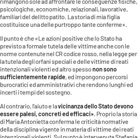
rimangono sole ad affrontare le conseguenze fisiche,
psicologiche, economiche, relazionali, lavorative,
familiari del delitto patito. La storia di mia figlia
costituisce una delle purtroppo tante conferme».
Il punto è che «Le azioni positive che lo Stato ha
previsto a formale tutela delle vittime anche con le
norme contenute nel CR codice rosso, nella legge per
la tutela degli orfani speciali e delle vittime di reati
intenzionali violenti ed altro spesso
non sono
sufficientemente rapide
, ed impongono percorsi
burocratici ed amministrativi che rendono lunghi ed
incerti i tempi del sostegno.
Al contrario, l’aiuto e la
vicinanza dello Stato devono
essere palesi, concreti ed efficaci»
. Proprio la storia
di Maria Antonietta conferma le criticità normative
della disciplina vigente in materia di vittime dei reati
intenzionali violenti. Sul punto è intervenuta Stefania