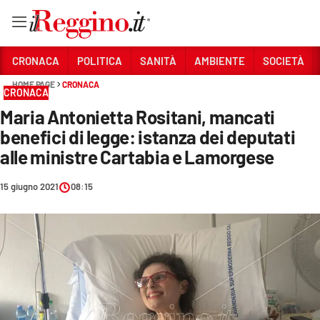
Vai
CRONACA
POLITICA
SANITÀ
AMBIENTE
SOCIETÀ
HOME PAGE
CRONACA
CRONACA
Sezioni
Maria Antonietta Rositani, mancati
CRONACA
benefici di legge: istanza dei deputati
POLITICA
alle ministre Cartabia e Lamorgese
SANITÀ
15 giugno 2021
08:15
AMBIENTE
SOCIETÀ
CULTURA
ECONOMIA E LAVORO