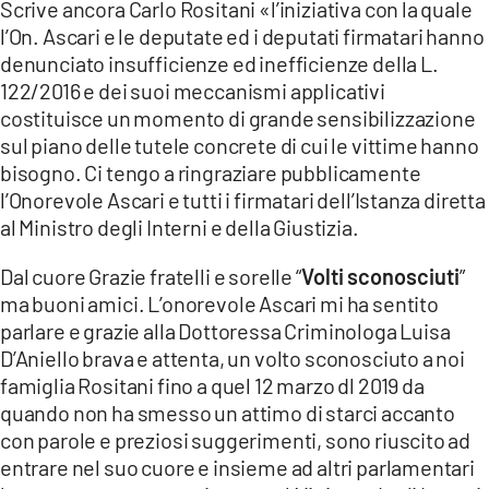
Scrive ancora Carlo Rositani «l’iniziativa con la quale
l’On. Ascari e le deputate ed i deputati firmatari hanno
denunciato insufficienze ed inefficienze della L.
122/2016 e dei suoi meccanismi applicativi
costituisce un momento di grande sensibilizzazione
sul piano delle tutele concrete di cui le vittime hanno
bisogno. Ci tengo a ringraziare pubblicamente
l’Onorevole Ascari e tutti i firmatari dell’Istanza diretta
al Ministro degli Interni e della Giustizia.
Dal cuore Grazie fratelli e sorelle “
Volti sconosciuti
”
ma buoni amici. L’onorevole Ascari mi ha sentito
parlare e grazie alla Dottoressa Criminologa Luisa
D’Aniello brava e attenta, un volto sconosciuto a noi
famiglia Rositani fino a quel 12 marzo dl 2019 da
quando non ha smesso un attimo di starci accanto
con parole e preziosi suggerimenti, sono riuscito ad
entrare nel suo cuore e insieme ad altri parlamentari