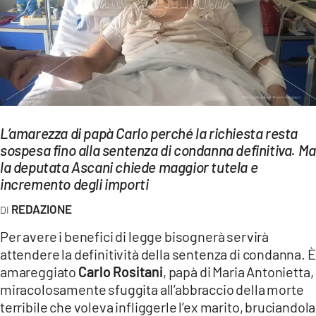
EVENTI
SPORT
Streaming
LAC TV
L’amarezza di papà Carlo perché la richiesta resta
LAC NETWORK
sospesa fino alla sentenza di condanna definitiva. Ma
la deputata Ascani chiede maggior tutela e
LAC ONAIR
incremento degli importi
REDAZIONE
LaC
Network
Per avere i benefici di legge bisognerà servirà
LACPLAY.IT
attendere la definitività della sentenza di condanna. È
amareggiato
Carlo Rositani
, papà di Maria Antonietta,
LACTV.IT
miracolosamente sfuggita all’abbraccio della morte
terribile che voleva infliggerle l’ex marito, bruciandola
LACONAIR.IT