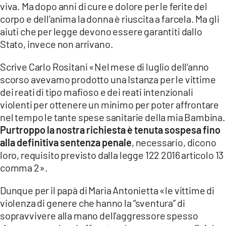
viva. Ma dopo anni di cure e dolore per le ferite del
corpo e dell’anima la donna è riuscita a farcela. Ma gli
LACITYMAG.IT
aiuti che per legge devono essere garantiti dallo
ILREGGINO.IT
Stato, invece non arrivano.
COSENZACHANNEL.IT
Scrive Carlo Rositani «Nel mese di luglio dell’anno
scorso avevamo prodotto una Istanza per le vittime
ILVIBONESE.IT
dei reati di tipo mafioso e dei reati intenzionali
violenti per ottenere un minimo per poter affrontare
CATANZAROCHANNEL.IT
nel tempo le tante spese sanitarie della mia Bambina.
LACAPITALENEWS.IT
Purtroppo la nostra richiesta è tenuta sospesa fino
alla definitiva sentenza penale
, necessario, dicono
loro, requisito previsto dalla legge 122 2016 articolo 13
App
comma 2».
ANDROID
Dunque per il papà di Maria Antonietta «le vittime di
APPLE
violenza di genere che hanno la “sventura” di
sopravvivere alla mano dell’aggressore spesso