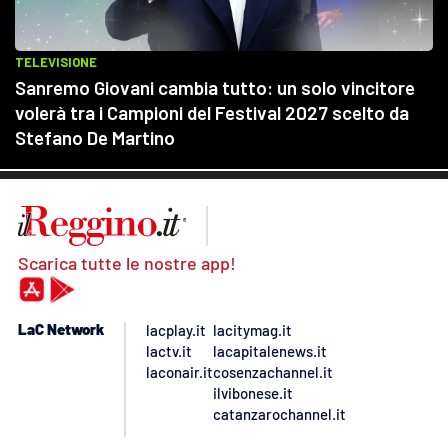
Scarica tutte le nostre app!
LaC Network
lacplay.it
lacitymag.it
lactv.it
lacapitalenews.it
laconair.it
cosenzachannel.it
ilvibonese.it
catanzarochannel.it