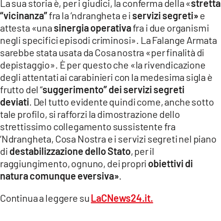
La sua storia è, per i giudici, la conferma della «
stretta
“vicinanza”
fra la ’ndrangheta e i
servizi segreti»
e
LACITYMAG.IT
attesta «una
sinergia operativa
fra i due organismi
ILREGGINO.IT
negli specifici episodi criminosi». La Falange Armata
sarebbe stata usata da Cosa nostra «per finalità di
COSENZACHANNEL.IT
depistaggio». È per questo che «la rivendicazione
degli attentati ai carabinieri con la medesima sigla è
ILVIBONESE.IT
frutto del “
suggerimento” dei servizi segreti
deviati
. Del tutto evidente quindi come, anche sotto
CATANZAROCHANNEL.IT
tale profilo, si rafforzi la dimostrazione dello
LACAPITALENEWS.IT
strettissimo collegamento sussistente fra
‘Ndrangheta, Cosa Nostra e i servizi segreti nel piano
di
destabilizzazione dello Stato
, per il
App
raggiungimento, ognuno, dei propri
obiettivi di
ANDROID
natura comunque eversiva»
.
APPLE
Continua a leggere su
LaCNews24.it.