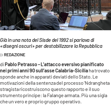
EVENTI
SPORT
Streaming
Già in una nota del Sisde del 1992 si parlava di
LAC TV
«disegni oscuri» per destabilizzare la Repubblica
LAC NETWORK
REDAZIONE
LAC ONAIR
di
Pablo Petrasso –
L’attacco eversivo pianificato
nei primi anni 90 sull’asse Calabria-Sicilia
ha trovato
LaC
sponde anche in apparati deviati dello Stato. Le
Network
motivazioni della sentenza del processo ‘Ndrangheta
LACPLAY.IT
stragista ricostruiscono questo rapporto e il suo
strumento principe: la Falange armata. Più una sigla
LACTV.IT
che un vero e proprio gruppo operativo.
LACONAIR.IT