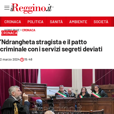
Vai
CRONACA
POLITICA
SANITÀ
AMBIENTE
SOCIETÀ
HOME PAGE
CRONACA
CRONACA
Sezioni
’Ndrangheta stragista e il patto
CRONACA
criminale con i servizi segreti deviati
POLITICA
2 marzo 2024
15:48
SANITÀ
AMBIENTE
SOCIETÀ
CULTURA
ECONOMIA E LAVORO