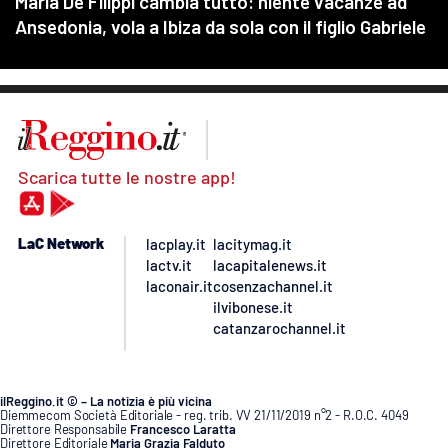
Scarica tutte le nostre app!
LaC Network
lacplay.it
lacitymag.it
lactv.it
lacapitalenews.it
laconair.it
cosenzachannel.it
ilvibonese.it
catanzarochannel.it
ilReggino.it © – La notizia è più vicina
Diemmecom Società Editoriale - reg. trib. VV 21/11/2019 n°2 - R.O.C. 4049
Direttore Responsabile
Francesco Laratta
Direttore Editoriale
Maria Grazia Falduto