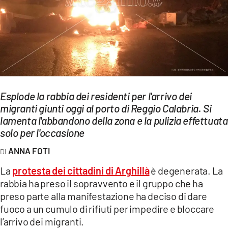
EVENTI
SPORT
Streaming
LAC TV
Esplode la rabbia dei residenti per l'arrivo dei
LAC NETWORK
migranti giunti oggi al porto di Reggio Calabria. Si
lamenta l'abbandono della zona e la pulizia effettuata
LAC ONAIR
solo per l'occasione
ANNA FOTI
LaC
Network
La
protesta dei cittadini di Arghillà
è degenerata. La
LACPLAY.IT
rabbia ha preso il sopravvento e il gruppo che ha
preso parte alla manifestazione ha deciso di dare
LACTV.IT
fuoco a un cumulo di rifiuti per impedire e bloccare
l’arrivo dei migranti.
LACONAIR.IT