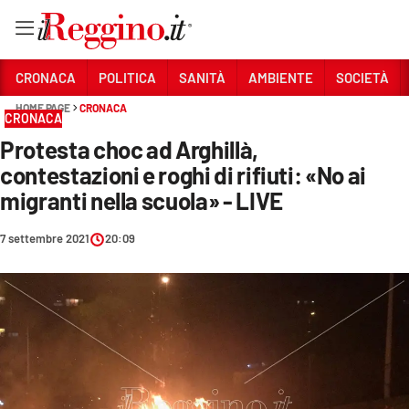
Vai
CRONACA
POLITICA
SANITÀ
AMBIENTE
SOCIETÀ
HOME PAGE
CRONACA
CRONACA
Sezioni
Protesta choc ad Arghillà,
CRONACA
contestazioni e roghi di rifiuti: «No ai
POLITICA
migranti nella scuola» - LIVE
SANITÀ
7 settembre 2021
20:09
AMBIENTE
SOCIETÀ
CULTURA
ECONOMIA E LAVORO