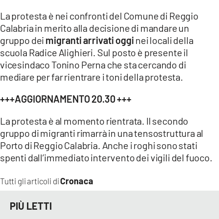
La protesta è nei confronti del Comune di Reggio
LACITYMAG.IT
Calabria in merito alla decisione di mandare un
ILREGGINO.IT
gruppo dei
migranti arrivati oggi
nei locali della
scuola Radice Alighieri. Sul posto è presente il
COSENZACHANNEL.IT
vicesindaco Tonino Perna che sta cercando di
mediare per far rientrare i toni della protesta.
ILVIBONESE.IT
+++AGGIORNAMENTO 20.30 +++
CATANZAROCHANNEL.IT
La protesta è al momento rientrata. Il secondo
LACAPITALENEWS.IT
gruppo di migranti rimarrà in una tensostruttura al
Porto di Reggio Calabria. Anche i roghi sono stati
App
spenti dall’immediato intervento dei vigili del fuoco.
ANDROID
Cronaca
Tutti gli articoli di
APPLE
PIÙ LETTI