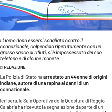
EVENTI
SPORT
Streaming
L'uomo dopo essersi scagliato contro il
LAC TV
connazionale, colpendolo ripetutamente con un
LAC NETWORK
grosso sacco di rifiuti, si è impossessato del suo
telefono e di alcune monete
LAC ONAIR
REDAZIONE
LaC
La Polizia di Stato ha
arrestato un 44enne di origini
Network
indiane, autore di una rapina ai danni di un
LACPLAY.IT
connazionale.
LACTV.IT
Ieri sera, la Sala Operativa della Questura di Reggio
Calabria ha ricevuto la segnalazione da parte di un
LACONAIR.IT