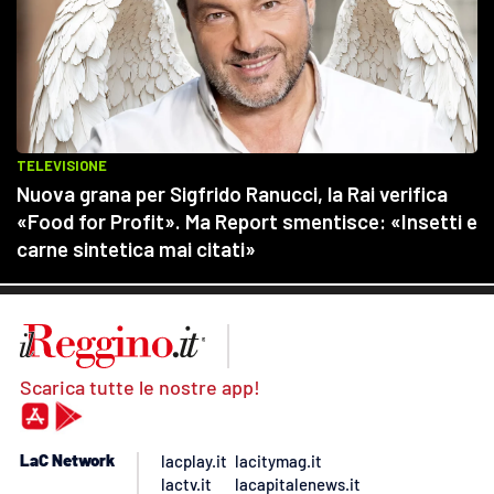
Scarica tutte le nostre app!
LaC Network
lacplay.it
lacitymag.it
lactv.it
lacapitalenews.it