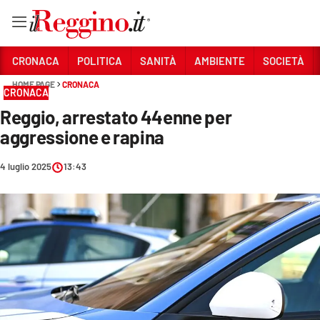
Vai
CRONACA
POLITICA
SANITÀ
AMBIENTE
SOCIETÀ
HOME PAGE
CRONACA
CRONACA
Sezioni
Reggio, arrestato 44enne per
CRONACA
aggressione e rapina
POLITICA
4 luglio 2025
13:43
SANITÀ
AMBIENTE
SOCIETÀ
CULTURA
ECONOMIA E LAVORO