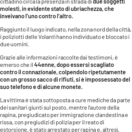
cittadino circa la presenza in strada di
due soggetti
molesti, in evidente stato di ubriachezza, che
LACITYMAG.IT
inveivano l’uno contro l’altro.
ILREGGINO.IT
Raggiunto il luogo indicato, nella zona nord della città,
COSENZACHANNEL.IT
i poliziotti delle Volanti hanno individuato e bloccato i
due uomini.
ILVIBONESE.IT
Grazie alle informazioni raccolte dai testimoni, è
CATANZAROCHANNEL.IT
emerso che il
44enne, dopo essersi scagliato
contro il connazionale, colpendolo ripetutamente
LACAPITALENEWS.IT
con un grosso sacco di rifiuti, si è impossessato del
suo telefono e di alcune monete.
App
La vittima è stata sottoposta a cure mediche da parte
ANDROID
dei sanitari giunti sul posto, mentre l’autore della
APPLE
rapina, pregiudicato per immigrazione clandestina e
rissa, con pregiudizi di polizia per il reato di
estorsione, è stato arrestato per rapina e, altresì,