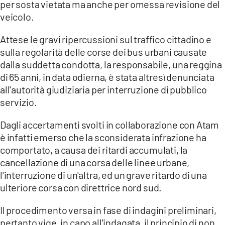
per sosta vietata ma anche per omessa revisione del
veicolo.
LACITYMAG.IT
Attese le gravi ripercussioni sul traffico cittadino e
ILREGGINO.IT
sulla regolarità delle corse dei bus urbani causate
COSENZACHANNEL.IT
dalla suddetta condotta, la responsabile, una reggina
di 65 anni, in data odierna, è stata altresì denunciata
ILVIBONESE.IT
all'autorità giudiziaria per interruzione di pubblico
servizio.
CATANZAROCHANNEL.IT
Dagli accertamenti svolti in collaborazione con Atam
LACAPITALENEWS.IT
è infatti emerso che la sconsiderata infrazione ha
comportato, a causa dei ritardi accumulati, la
App
cancellazione di una corsa delle linee urbane,
ANDROID
l'interruzione di un'altra, ed un grave ritardo di una
ulteriore corsa con direttrice nord sud.
APPLE
Il procedimento versa in fase di indagini preliminari,
pertanto vige, in capo all'indagata, il principio di non