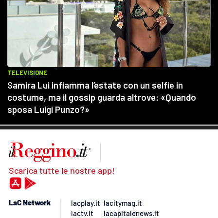
Scarica tutte le nostre app!
LaC Network
lacplay.it
lacitymag.it
lactv.it
lacapitalenews.it