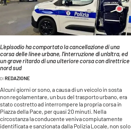
EVENTI
SPORT
Streaming
L’episodio ha comportato la cancellazione di una
LAC TV
corsa delle linee urbane, l'interruzione di un'altra, ed
LAC NETWORK
un grave ritardo di una ulteriore corsa con direttrice
nord sud
LAC ONAIR
REDAZIONE
LaC
Alcuni giorni or sono, a causa di un veicolo in sosta
Network
non regolamentare, un bus del trasporto urbano, era
LACPLAY.IT
stato costretto ad interrompere la propria corsa in
Piazza della Pace, per quasi 20 minuti. Nella
LACTV.IT
circostanza la conducente veniva compiutamente
identificata e sanzionata dalla Polizia Locale, non solo
LACONAIR.IT