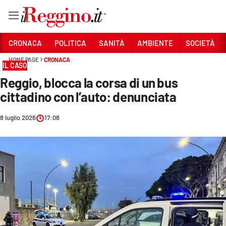
Vai
CRONACA
POLITICA
SANITÀ
AMBIENTE
SOCIETÀ
HOME PAGE
CRONACA
IL CASO
Sezioni
Reggio, blocca la corsa di un bus
CRONACA
cittadino con l’auto: denunciata
POLITICA
8 luglio 2026
17:08
SANITÀ
AMBIENTE
SOCIETÀ
CULTURA
ECONOMIA E LAVORO